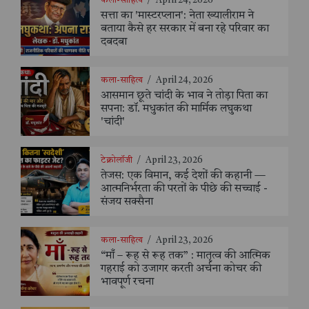
कला-साहित्य
/
April 24, 2026
सत्ता का 'मास्टरप्लान': नेता ख्यालीराम ने
बताया कैसे हर सरकार में बना रहे परिवार का
दबदबा
कला-साहित्य
/
April 24, 2026
आसमान छूते चांदी के भाव ने तोड़ा पिता का
सपना: डॉ. मधुकांत की मार्मिक लघुकथा
'चांदी'
टेक्नोलॉजी
/
April 23, 2026
तेजस: एक विमान, कई देशों की कहानी —
आत्मनिर्भरता की परतों के पीछे की सच्चाई -
संजय सक्सैना
कला-साहित्य
/
April 23, 2026
“माँ – रूह से रूह तक” : मातृत्व की आत्मिक
गहराई को उजागर करती अर्चना कोचर की
भावपूर्ण रचना