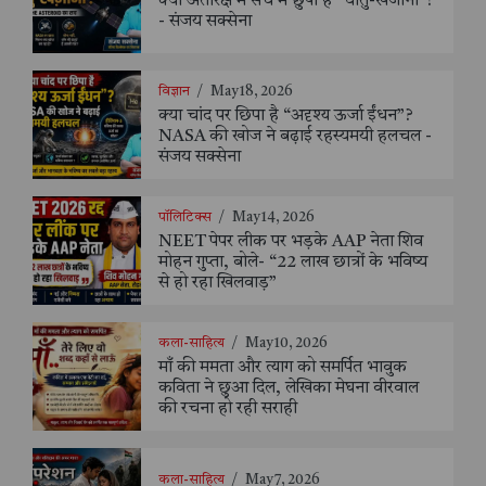
क्या अंतरिक्ष में सच में छुपा है “धातु-खजाना”?
- संजय सक्सेना
विज्ञान
/
May 18, 2026
क्या चांद पर छिपा है “अदृश्य ऊर्जा ईंधन”?
NASA की खोज ने बढ़ाई रहस्यमयी हलचल -
संजय सक्सेना
पॉलिटिक्स
/
May 14, 2026
NEET पेपर लीक पर भड़के AAP नेता शिव
मोहन गुप्ता, बोले- “22 लाख छात्रों के भविष्य
से हो रहा खिलवाड़”
कला-साहित्य
/
May 10, 2026
माँ की ममता और त्याग को समर्पित भावुक
कविता ने छुआ दिल, लेखिका मेघना वीरवाल
की रचना हो रही सराही
कला-साहित्य
/
May 7, 2026