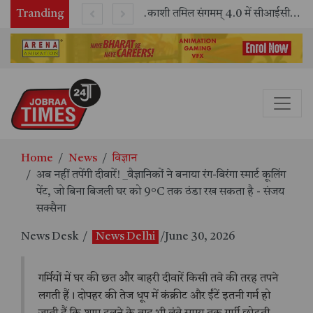
Tranding
भारतीय रेलवे ने 11 वर्षों में 42,600 से अधिक एलएचबी कोचों का निर्माण कर आधुनिक रेल यात्रा को और सुरक्षित बनाया
काशी तमिल संगमम् 4.0 में सीआईसीटी का स्टॉल बना तमिल भाषा और संस्कृति का केंद्र, ‘तमिल करकलाम’ से सीखना हुआ सरल
Home
News
विज्ञान
अब नहीं तपेंगी दीवारें! _वैज्ञानिकों ने बनाया रंग-बिरंगा स्मार्ट कूलिंग
पेंट, जो बिना बिजली घर को 9°C तक ठंडा रख सकता है - संजय
सक्सैना
News Desk
/
News Delhi
/June 30, 2026
गर्मियों में घर की छत और बाहरी दीवारें किसी तवे की तरह तपने
लगती हैं। दोपहर की तेज धूप में कंक्रीट और ईंटें इतनी गर्म हो