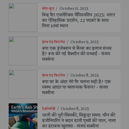
खेल-कूद
/
October 11, 2025
विश्व पैरा एथलेटिक्स चैंपियनशिप 2025: भारत
का ऐतिहासिक प्रदर्शन, 22 पदकों के साथ
मिला 10वां स्थान
हेल्थ एंड फिटनेस
/
October 9, 2025
क्या एक इंजेक्शन से कैंसर का इलाज संभव
है? रूस की नई वैक्सीन की सच्चाई - संजय
सक्सेना
हेल्थ एंड फिटनेस
/
October 8, 2025
क्या घर के अंदर नंगे पैर चलना सही है? एक
स्वस्थ आदत या खतरनाक फैशन? - संजय
सक्सैना
टेक्नोलॉजी
/
October 8, 2025
धरती की धुरी खिसकी, सिकुड़ा समय: चीन की
इंजीनियरिंग ने बदल डाली पृथ्वी की चाल, नासा
का डरावना खुलासा - संजय सक्सैना