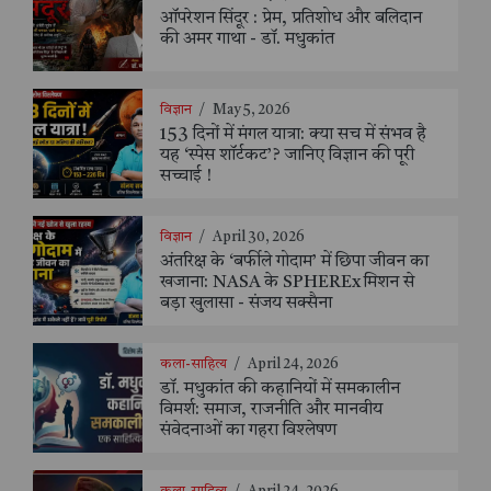
ऑपरेशन सिंदूर : प्रेम, प्रतिशोध और बलिदान
की अमर गाथा - डॉ. मधुकांत
विज्ञान
/
May 5, 2026
153 दिनों में मंगल यात्रा: क्या सच में संभव है
यह ‘स्पेस शॉर्टकट’? जानिए विज्ञान की पूरी
सच्चाई !
विज्ञान
/
April 30, 2026
अंतरिक्ष के ‘बर्फीले गोदाम’ में छिपा जीवन का
खजाना: NASA के SPHEREx मिशन से
बड़ा खुलासा - संजय सक्सैना
कला-साहित्य
/
April 24, 2026
डॉ. मधुकांत की कहानियों में समकालीन
विमर्श: समाज, राजनीति और मानवीय
संवेदनाओं का गहरा विश्लेषण