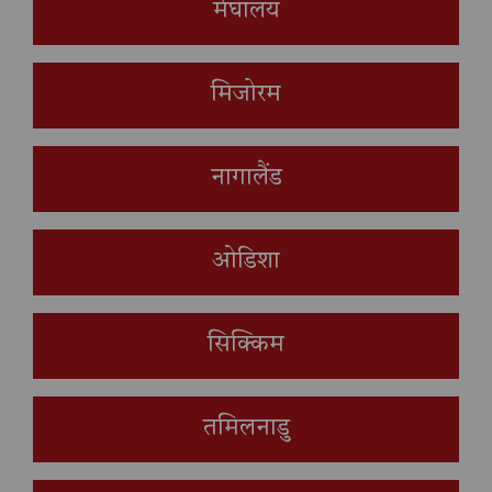
मेघालय
मिजोरम
नागालैंड
ओडिशा
सिक्किम
तमिलनाडु