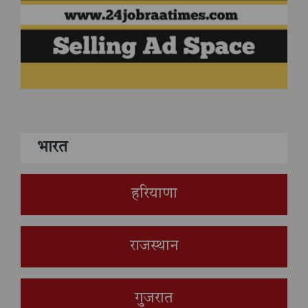
भारत
हरियाणा
राजस्थान
गुजरात