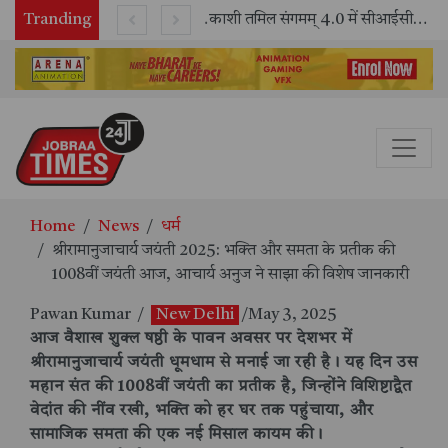
Tranding
भारतीय रेलवे ने 11 वर्षों में 42,600 से अधिक एलएचबी कोचों का निर्माण कर आधुनिक रेल यात्रा को और सुरक्षित बनाया
काशी तमिल संगमम् 4.0 में सीआईसीटी का स्टॉल बना तमिल भाषा और संस्कृति का केंद्र, ‘तमिल करकलाम’ से सीखना हुआ सरल
Home
News
धर्म
श्रीरामानुजाचार्य जयंती 2025: भक्ति और समता के प्रतीक की
1008वीं जयंती आज, आचार्य अनुज ने साझा की विशेष जानकारी
Pawan Kumar
/
New Delhi
/May 3, 2025
आज वैशाख शुक्ल षष्ठी के पावन अवसर पर देशभर में
श्रीरामानुजाचार्य जयंती धूमधाम से मनाई जा रही है। यह दिन उस
महान संत की 1008वीं जयंती का प्रतीक है, जिन्होंने विशिष्टाद्वैत
वेदांत की नींव रखी, भक्ति को हर घर तक पहुंचाया, और
सामाजिक समता की एक नई मिसाल कायम की।