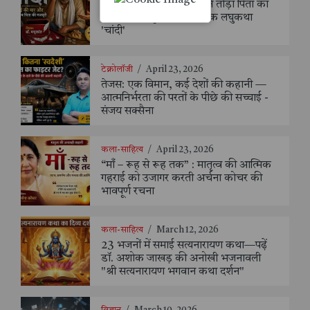
आसमान छूते चांदी के भाव ने तोड़ा पिता का
सपना: डॉ. मधुकांत की मार्मिक लघुकथा
'चांदी'
टेक्नोलॉजी
/
April 23, 2026
तेजस: एक विमान, कई देशों की कहानी —
आत्मनिर्भरता की परतों के पीछे की सच्चाई -
संजय सक्सैना
कला-साहित्य
/
April 23, 2026
“माँ – रूह से रूह तक” : मातृत्व की आत्मिक
गहराई को उजागर करती अर्चना कोचर की
भावपूर्ण रचना
कला-साहित्य
/
March 12, 2026
23 भजनों में समाई सत्यनारायण कथा—पढ़ें
डॉ. अशोक जाखड़ की अनोखी भजनावली
"श्री सत्यनारायण भगवान कथा दर्शन"