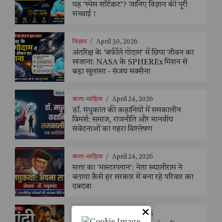
यह ‘स्पेस शॉर्टकट’? जानिए विज्ञान की पूरी
सच्चाई !
विज्ञान
/
April 30, 2026
अंतरिक्ष के ‘बर्फीले गोदाम’ में छिपा जीवन का
खजाना: NASA के SPHEREx मिशन से
बड़ा खुलासा - संजय सक्सैना
कला-साहित्य
/
April 24, 2026
डॉ. मधुकांत की कहानियों में समकालीन
विमर्श: समाज, राजनीति और मानवीय
संवेदनाओं का गहरा विश्लेषण
कला-साहित्य
/
April 24, 2026
सत्ता का 'मास्टरप्लान': नेता ख्यालीराम ने
बताया कैसे हर सरकार में बना रहे परिवार का
दबदबा
×
कला-साहित्य
/
April 24, 2026