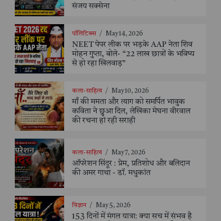
संजय सक्सेना
पॉलिटिक्स
/
May 14, 2026
NEET पेपर लीक पर भड़के AAP नेता शिव
मोहन गुप्ता, बोले- “22 लाख छात्रों के भविष्य
से हो रहा खिलवाड़”
कला-साहित्य
/
May 10, 2026
माँ की ममता और त्याग को समर्पित भावुक
कविता ने छुआ दिल, लेखिका मेघना वीरवाल
की रचना हो रही सराही
कला-साहित्य
/
May 7, 2026
ऑपरेशन सिंदूर : प्रेम, प्रतिशोध और बलिदान
की अमर गाथा - डॉ. मधुकांत
विज्ञान
/
May 5, 2026
153 दिनों में मंगल यात्रा: क्या सच में संभव है