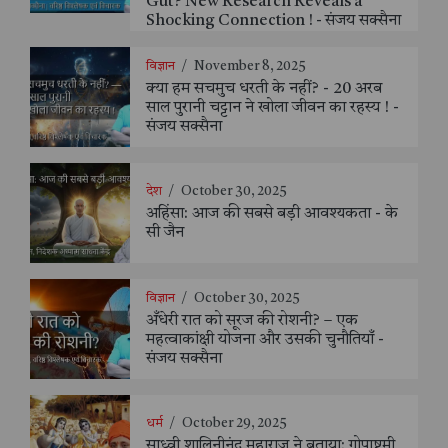
Gut? New Research Reveals a
Shocking Connection ! - संजय सक्सैना
विज्ञान
/
November 8, 2025
क्या हम सचमुच धरती के नहीं? - 20 अरब
साल पुरानी चट्टान ने खोला जीवन का रहस्य ! -
संजय सक्सैना
देश
/
October 30, 2025
अहिंसा: आज की सबसे बड़ी आवश्यकता - के
सी जैन
विज्ञान
/
October 30, 2025
अँधेरी रात को सूरज की रोशनी? – एक
महत्वाकांक्षी योजना और उसकी चुनौतियाँ -
संजय सक्सैना
धर्म
/
October 29, 2025
साध्वी शालिनीनंद महाराज ने बताया: गोपाष्टमी