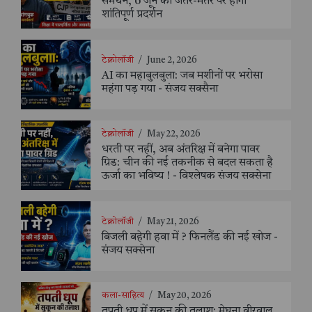
समर्थन, 6 जून को जंतर-मंतर पर होगा
शांतिपूर्ण प्रदर्शन
टेक्नोलॉजी
/
June 2, 2026
AI का महाबुलबुला: जब मशीनों पर भरोसा
महंगा पड़ गया - संजय सक्सैना
टेक्नोलॉजी
/
May 22, 2026
धरती पर नहीं, अब अंतरिक्ष में बनेगा पावर
ग्रिड: चीन की नई तकनीक से बदल सकता है
ऊर्जा का भविष्य ! - विश्लेषक संजय सक्सेना
टेक्नोलॉजी
/
May 21, 2026
बिजली बहेगी हवा में ? फिनलैंड की नई खोज -
संजय सक्सेना
कला-साहित्य
/
May 20, 2026
तपती धूप में सुकून की तलाश: मेघना वीरवाल