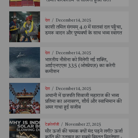
‘तमिल करकलाम’ से सीखना हुआ सरल
देश
/
December 14, 2025
काशी तमिल संगमम् 4.0 में सातवां दल पहुँचा,
डमरू वादन और पुष्पवर्षा के साथ भव्य स्वागत
देश
/
December 14, 2025
भारतीय नौसेना को मिलेगी नई शक्ति,
आईएनएएस 335 (ओस्प्रेयज़) का करेगी
कमीशन
देश
/
December 14, 2025
अथानी में छत्रपति शिवाजी महाराज की भव्य
प्रतिमा का अनावरण, शौर्य और स्वाभिमान की
अमर गाथा हुई सजीव
टेक्नोलॉजी
/
November 27, 2025
सौर ऊर्जा की चमक क्यों मंद पड़ने लगी? ऊर्जा
क्रांति की उलझन का सबसे विस्तृत विश्लेषण -