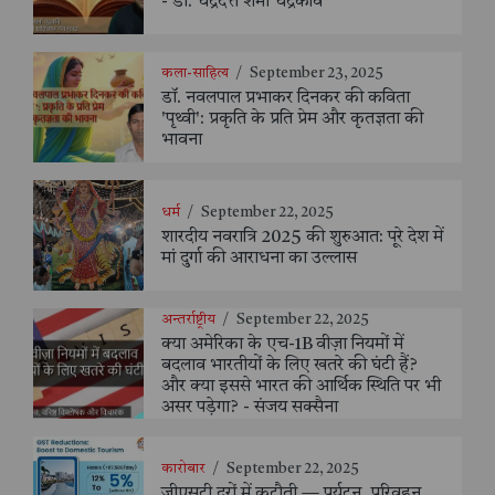
- डॉ. चंद्रदत्त शर्मा चंद्रकवि
कला-साहित्य
/
September 23, 2025
डॉ. नवलपाल प्रभाकर दिनकर की कविता
'पृथ्वी': प्रकृति के प्रति प्रेम और कृतज्ञता की
भावना
धर्म
/
September 22, 2025
शारदीय नवरात्रि 2025 की शुरुआत: पूरे देश में
मां दुर्गा की आराधना का उल्लास
अन्तर्राष्ट्रीय
/
September 22, 2025
क्या अमेरिका के एच-1B वीज़ा नियमों में
बदलाव भारतीयों के लिए खतरे की घंटी हैं?
और क्या इससे भारत की आर्थिक स्थिति पर भी
असर पड़ेगा? - संजय सक्सैना
कारोबार
/
September 22, 2025
जीएसटी दरों में कटौती — पर्यटन, परिवहन