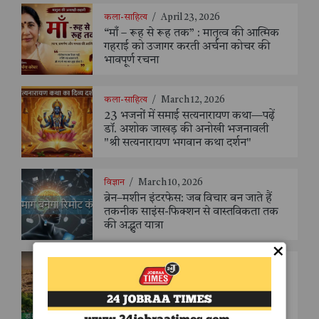
कला-साहित्य
/
April 23, 2026
“माँ – रूह से रूह तक” : मातृत्व की आत्मिक
गहराई को उजागर करती अर्चना कोचर की
भावपूर्ण रचना
कला-साहित्य
/
March 12, 2026
23 भजनों में समाई सत्यनारायण कथा—पढ़ें
डॉ. अशोक जाखड़ की अनोखी भजनावली
"श्री सत्यनारायण भगवान कथा दर्शन"
विज्ञान
/
March 10, 2026
ब्रेन–मशीन इंटरफेस: जब विचार बन जाते हैं
तकनीक साइंस-फिक्शन से वास्तविकता तक
की अद्भुत यात्रा
×
कला-साहित्य
/
March 10, 2026
साहित्यकार डॉ. मधुकांत का ‘जल गीत’ बना
जल संरक्षण का संदेशवाहक