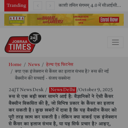
Tranding
भारतीय रेलवे ने 11 वर्षों में 42,600 से अधिक एलएचबी कोचों का निर्माण कर आधुनिक रेल यात्रा को और सुरक्षित बनाया
काशी तमिल संगमम् 4.0 में सीआईसीटी का स्टॉल बना तमिल भाषा और संस्कृति का केंद्र, ‘तमिल करकलाम’ से सीखना हुआ सरल
Home
News
हेल्थ एंड फिटनेस
क्या एक इंजेक्शन से कैंसर का इलाज संभव है? रूस की नई
वैक्सीन की सच्चाई - संजय सक्सेना
24JT News Desk
/
News Delhi
/October 9, 2025
रूस से एक बड़ी खबर सामने आई है: वैज्ञानिकों ने ऐसी कैंसर
वैक्सीन विकसित की है, जो विभिन्न प्रकार के कैंसर का इलाज
कर सकती है। कुछ खबरों में दावा है कि यह वैक्सीन कैंसर को
पूरी तरह खत्म कर सकती है। लेकिन क्या वाकई एक इंजेक्शन
से कैंसर का इलाज संभव है, या यह सिर्फ प्रचार है? आइए,