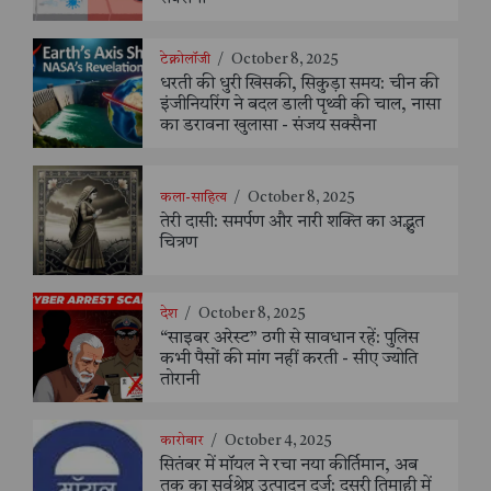
टेक्नोलॉजी
/
October 8, 2025
धरती की धुरी खिसकी, सिकुड़ा समय: चीन की
इंजीनियरिंग ने बदल डाली पृथ्वी की चाल, नासा
का डरावना खुलासा - संजय सक्सैना
कला-साहित्य
/
October 8, 2025
तेरी दासी: समर्पण और नारी शक्ति का अद्भुत
चित्रण
देश
/
October 8, 2025
“साइबर अरेस्ट” ठगी से सावधान रहें: पुलिस
कभी पैसों की मांग नहीं करती - सीए ज्योति
तोरानी
कारोबार
/
October 4, 2025
सितंबर में मॉयल ने रचा नया कीर्तिमान, अब
तक का सर्वश्रेष्ठ उत्पादन दर्ज: दूसरी तिमाही में