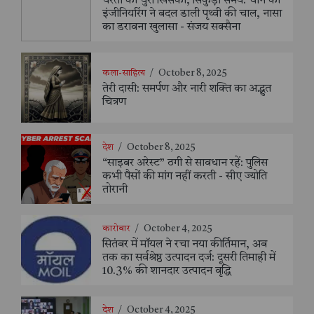
धरती की धुरी खिसकी, सिकुड़ा समय: चीन की
इंजीनियरिंग ने बदल डाली पृथ्वी की चाल, नासा
का डरावना खुलासा - संजय सक्सैना
कला-साहित्य
/
October 8, 2025
तेरी दासी: समर्पण और नारी शक्ति का अद्भुत
चित्रण
देश
/
October 8, 2025
“साइबर अरेस्ट” ठगी से सावधान रहें: पुलिस
कभी पैसों की मांग नहीं करती - सीए ज्योति
तोरानी
कारोबार
/
October 4, 2025
सितंबर में मॉयल ने रचा नया कीर्तिमान, अब
तक का सर्वश्रेष्ठ उत्पादन दर्ज: दूसरी तिमाही में
10.3% की शानदार उत्पादन वृद्धि
देश
/
October 4, 2025