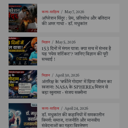
कला-साहित्य
/
May 7, 2026
ऑपरेशन सिंदूर : प्रेम, प्रतिशोध और बलिदान
की अमर गाथा - डॉ. मधुकांत
विज्ञान
/
May 5, 2026
153 दिनों में मंगल यात्रा: क्या सच में संभव है
यह ‘स्पेस शॉर्टकट’? जानिए विज्ञान की पूरी
सच्चाई !
विज्ञान
/
April 30, 2026
अंतरिक्ष के ‘बर्फीले गोदाम’ में छिपा जीवन का
खजाना: NASA के SPHEREx मिशन से
बड़ा खुलासा - संजय सक्सैना
कला-साहित्य
/
April 24, 2026
डॉ. मधुकांत की कहानियों में समकालीन
विमर्श: समाज, राजनीति और मानवीय
संवेदनाओं का गहरा विश्लेषण