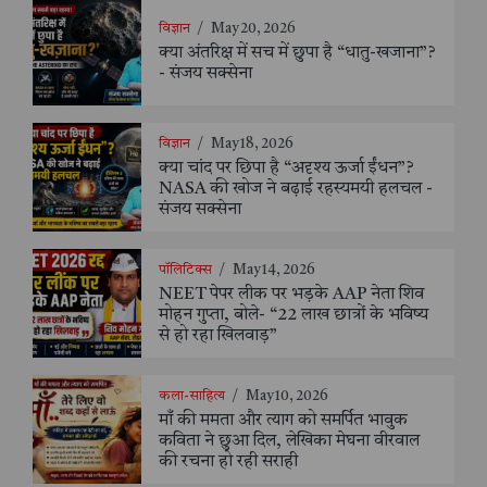
विज्ञान
/
May 20, 2026
क्या अंतरिक्ष में सच में छुपा है “धातु-खजाना”?
- संजय सक्सेना
विज्ञान
/
May 18, 2026
क्या चांद पर छिपा है “अदृश्य ऊर्जा ईंधन”?
NASA की खोज ने बढ़ाई रहस्यमयी हलचल -
संजय सक्सेना
पॉलिटिक्स
/
May 14, 2026
NEET पेपर लीक पर भड़के AAP नेता शिव
मोहन गुप्ता, बोले- “22 लाख छात्रों के भविष्य
से हो रहा खिलवाड़”
कला-साहित्य
/
May 10, 2026
माँ की ममता और त्याग को समर्पित भावुक
कविता ने छुआ दिल, लेखिका मेघना वीरवाल
की रचना हो रही सराही