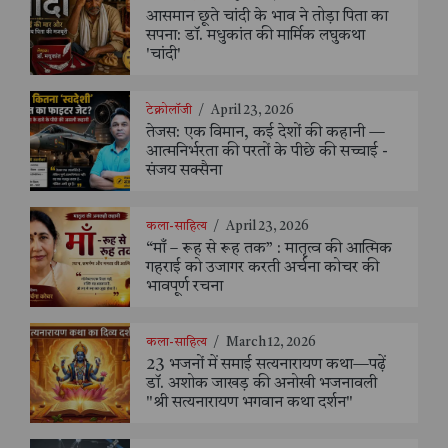
आसमान छूते चांदी के भाव ने तोड़ा पिता का
सपना: डॉ. मधुकांत की मार्मिक लघुकथा
'चांदी'
टेक्नोलॉजी
/
April 23, 2026
तेजस: एक विमान, कई देशों की कहानी —
आत्मनिर्भरता की परतों के पीछे की सच्चाई -
संजय सक्सैना
कला-साहित्य
/
April 23, 2026
“माँ – रूह से रूह तक” : मातृत्व की आत्मिक
गहराई को उजागर करती अर्चना कोचर की
भावपूर्ण रचना
कला-साहित्य
/
March 12, 2026
23 भजनों में समाई सत्यनारायण कथा—पढ़ें
डॉ. अशोक जाखड़ की अनोखी भजनावली
"श्री सत्यनारायण भगवान कथा दर्शन"