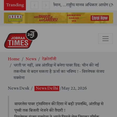
Tranding
सितंबर में मॉयल ने रचा नया कीर्तिमान, अब तक का सर्वश्रेष्ठ उत्पादन दर्ज: दूसरी तिमाही में 10.3% की शानदार उत्पादन वृद्धि
राष्ट्रीय मानव अधिकार आयोग (NHRC) के ऑनलाइन इंटर्नशिप कार्यक्रम का समापन, 21 राज्यों के छात्रों ने किया सफलतापूर्वक पूर्ण
Home
News
टेक्नोलॉजी
धरती पर नहीं, अब अंतरिक्ष में बनेगा पावर ग्रिड: चीन की नई
तकनीक से बदल सकता है ऊर्जा का भविष्य ! - विश्लेषक संजय
सक्सेना
News Desk
/
News Delhi
/May 22, 2026
वायरलेस पावर ट्रांसमिशन की दिशा में बड़ी उपलब्धि, अंतरिक्ष से
पृथ्वी तक बिजली भेजने की तैयारी !