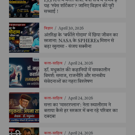
153 दिनों में मंगल यात्रा: क्या सच में संभव है
यह ‘स्पेस शॉर्टकट’? जानिए विज्ञान की पूरी
सच्चाई !
विज्ञान
/
April 30, 2026
अंतरिक्ष के ‘बर्फीले गोदाम’ में छिपा जीवन का
खजाना: NASA के SPHEREx मिशन से
बड़ा खुलासा - संजय सक्सैना
कला-साहित्य
/
April 24, 2026
डॉ. मधुकांत की कहानियों में समकालीन
विमर्श: समाज, राजनीति और मानवीय
संवेदनाओं का गहरा विश्लेषण
कला-साहित्य
/
April 24, 2026
सत्ता का 'मास्टरप्लान': नेता ख्यालीराम ने
बताया कैसे हर सरकार में बना रहे परिवार का
दबदबा
कला-साहित्य
/
April 24, 2026