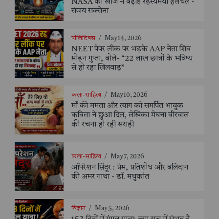
NASA की खोज ने बढ़ाई रहस्यमयी हलचल -
संजय सक्सेना
पॉलिटिक्स
/
May 14, 2026
NEET पेपर लीक पर भड़के AAP नेता शिव
मोहन गुप्ता, बोले- “22 लाख छात्रों के भविष्य
से हो रहा खिलवाड़”
कला-साहित्य
/
May 10, 2026
माँ की ममता और त्याग को समर्पित भावुक
कविता ने छुआ दिल, लेखिका मेघना वीरवाल
की रचना हो रही सराही
कला-साहित्य
/
May 7, 2026
ऑपरेशन सिंदूर : प्रेम, प्रतिशोध और बलिदान
की अमर गाथा - डॉ. मधुकांत
विज्ञान
/
May 5, 2026