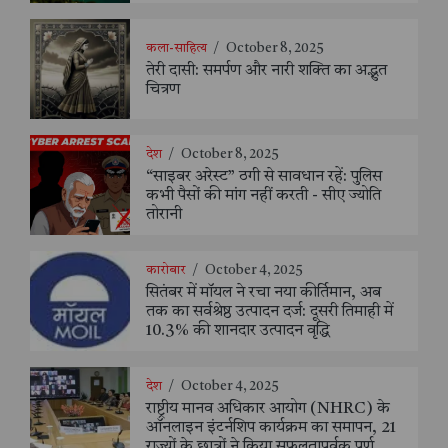
कला-साहित्य
/
October 8, 2025
तेरी दासी: समर्पण और नारी शक्ति का अद्भुत
चित्रण
देश
/
October 8, 2025
“साइबर अरेस्ट” ठगी से सावधान रहें: पुलिस
कभी पैसों की मांग नहीं करती - सीए ज्योति
तोरानी
कारोबार
/
October 4, 2025
सितंबर में मॉयल ने रचा नया कीर्तिमान, अब
तक का सर्वश्रेष्ठ उत्पादन दर्ज: दूसरी तिमाही में
10.3% की शानदार उत्पादन वृद्धि
देश
/
October 4, 2025
राष्ट्रीय मानव अधिकार आयोग (NHRC) के
ऑनलाइन इंटर्नशिप कार्यक्रम का समापन, 21
राज्यों के छात्रों ने किया सफलतापूर्वक पूर्ण