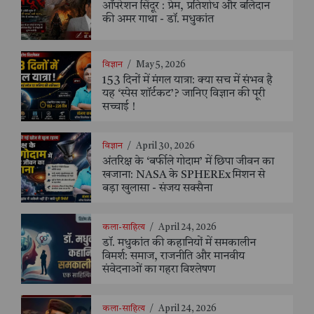
ऑपरेशन सिंदूर : प्रेम, प्रतिशोध और बलिदान
की अमर गाथा - डॉ. मधुकांत
विज्ञान
/
May 5, 2026
153 दिनों में मंगल यात्रा: क्या सच में संभव है
यह ‘स्पेस शॉर्टकट’? जानिए विज्ञान की पूरी
सच्चाई !
विज्ञान
/
April 30, 2026
अंतरिक्ष के ‘बर्फीले गोदाम’ में छिपा जीवन का
खजाना: NASA के SPHEREx मिशन से
बड़ा खुलासा - संजय सक्सैना
कला-साहित्य
/
April 24, 2026
डॉ. मधुकांत की कहानियों में समकालीन
विमर्श: समाज, राजनीति और मानवीय
संवेदनाओं का गहरा विश्लेषण
कला-साहित्य
/
April 24, 2026