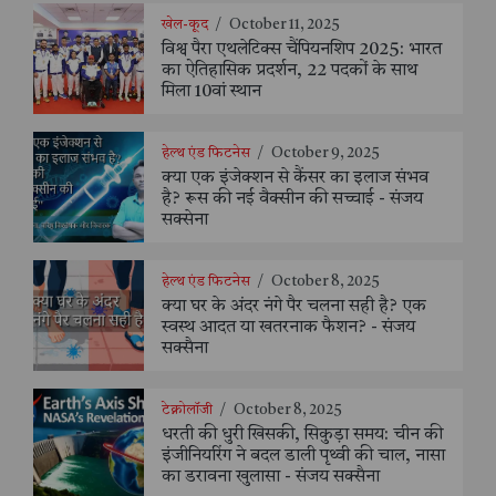
खेल-कूद
/
October 11, 2025
विश्व पैरा एथलेटिक्स चैंपियनशिप 2025: भारत
का ऐतिहासिक प्रदर्शन, 22 पदकों के साथ
मिला 10वां स्थान
हेल्थ एंड फिटनेस
/
October 9, 2025
क्या एक इंजेक्शन से कैंसर का इलाज संभव
है? रूस की नई वैक्सीन की सच्चाई - संजय
सक्सेना
हेल्थ एंड फिटनेस
/
October 8, 2025
क्या घर के अंदर नंगे पैर चलना सही है? एक
स्वस्थ आदत या खतरनाक फैशन? - संजय
सक्सैना
टेक्नोलॉजी
/
October 8, 2025
धरती की धुरी खिसकी, सिकुड़ा समय: चीन की
इंजीनियरिंग ने बदल डाली पृथ्वी की चाल, नासा
का डरावना खुलासा - संजय सक्सैना