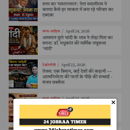
सत्ता का 'मास्टरप्लान': नेता ख्यालीराम ने
बताया कैसे हर सरकार में बना रहे परिवार का
दबदबा
कला-साहित्य
/
April 24, 2026
आसमान छूते चांदी के भाव ने तोड़ा पिता का
सपना: डॉ. मधुकांत की मार्मिक लघुकथा
'चांदी'
टेक्नोलॉजी
/
April 23, 2026
तेजस: एक विमान, कई देशों की कहानी —
आत्मनिर्भरता की परतों के पीछे की सच्चाई -
संजय सक्सैना
कला-साहित्य
/
April 23, 2026
×
“माँ – रूह से रूह तक” : मातृत्व की आत्मिक
गहराई को उजागर करती अर्चना कोचर की
भावपूर्ण रचना