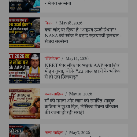
- संजय सक्सेना
विज्ञान
/
May 18, 2026
क्या चांद पर छिपा है “अदृश्य ऊर्जा ईंधन”?
NASA की खोज ने बढ़ाई रहस्यमयी हलचल -
संजय सक्सेना
पॉलिटिक्स
/
May 14, 2026
NEET पेपर लीक पर भड़के AAP नेता शिव
मोहन गुप्ता, बोले- “22 लाख छात्रों के भविष्य
से हो रहा खिलवाड़”
कला-साहित्य
/
May 10, 2026
माँ की ममता और त्याग को समर्पित भावुक
कविता ने छुआ दिल, लेखिका मेघना वीरवाल
की रचना हो रही सराही
कला-साहित्य
/
May 7, 2026