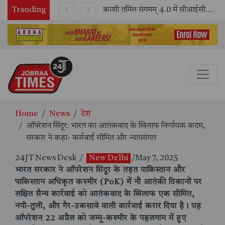
Tranding
भारतीय रेलवे ने 11 वर्षों में 42,600 से अधिक एलएचबी कोचों का निर्माण कर आधुनिक रेल यात्रा को और सुरक्षित बनाया
काशी तमिल संगमम् 4.0 में सीआईसीटी का स्टॉल बना तमिल भाषा और संस्कृति का केंद्र, ‘तमिल करकलाम’ से सीखना हुआ सरल
Home
News
देश
ऑपरेशन सिंदूर: भारत का आतंकवाद के खिलाफ निर्णायक कदम,
सरकार ने कहा- कार्रवाई सीमित और न्यायसंगत
24JT News Desk
/
New Delhi
/May 7, 2025
भारत सरकार ने ऑपरेशन सिंदूर के तहत पाकिस्तान और
पाकिस्तान अधिकृत कश्मीर (PoK) में नौ आतंकी ठिकानों पर
लक्षित सैन्य कार्रवाई को आतंकवाद के खिलाफ एक सीमित,
नपी-तुली, और गैर-उकसावे वाली कार्रवाई करार दिया है। यह
ऑपरेशन 22 अप्रैल को जम्मू-कश्मीर के पहलगाम में हुए