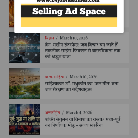
कला-साहित्य
/
March 12, 2026
23 भजनों में समाई सत्यनारायण कथा—पढ़ें
डॉ. अशोक जाखड़ की अनोखी भजनावली
"श्री सत्यनारायण भगवान कथा दर्शन"
विज्ञान
/
March 10, 2026
ब्रेन–मशीन इंटरफेस: जब विचार बन जाते हैं
तकनीक साइंस-फिक्शन से वास्तविकता तक
की अद्भुत यात्रा
कला-साहित्य
/
March 10, 2026
साहित्यकार डॉ. मधुकांत का ‘जल गीत’ बना
जल संरक्षण का संदेशवाहक
अन्तर्राष्ट्रीय
/
March 4, 2026
शक्ति संतुलन या विनाश का रास्ता? मध्य-पूर्व
का निर्णायक मोड़ - संजय सक्सैना