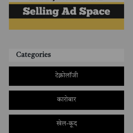
Categories
टेक्नोलॉजी
कारोबार
खेल-कूद