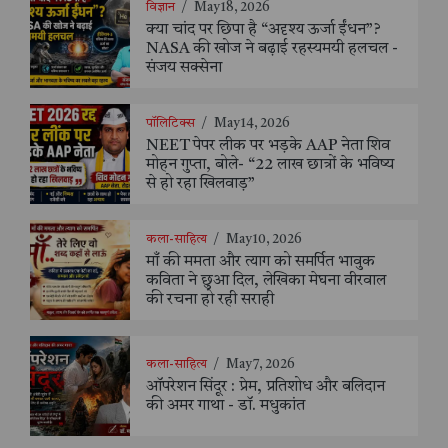
विज्ञान
/
May 18, 2026
क्या चांद पर छिपा है “अदृश्य ऊर्जा ईंधन”?
NASA की खोज ने बढ़ाई रहस्यमयी हलचल -
संजय सक्सेना
पॉलिटिक्स
/
May 14, 2026
NEET पेपर लीक पर भड़के AAP नेता शिव
मोहन गुप्ता, बोले- “22 लाख छात्रों के भविष्य
से हो रहा खिलवाड़”
कला-साहित्य
/
May 10, 2026
माँ की ममता और त्याग को समर्पित भावुक
कविता ने छुआ दिल, लेखिका मेघना वीरवाल
की रचना हो रही सराही
कला-साहित्य
/
May 7, 2026
ऑपरेशन सिंदूर : प्रेम, प्रतिशोध और बलिदान
की अमर गाथा - डॉ. मधुकांत