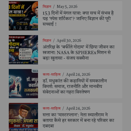
विज्ञान
/
May 5, 2026
153 दिनों में मंगल यात्रा: क्या सच में संभव है
यह ‘स्पेस शॉर्टकट’? जानिए विज्ञान की पूरी
सच्चाई !
विज्ञान
/
April 30, 2026
अंतरिक्ष के ‘बर्फीले गोदाम’ में छिपा जीवन का
खजाना: NASA के SPHEREx मिशन से
बड़ा खुलासा - संजय सक्सैना
कला-साहित्य
/
April 24, 2026
डॉ. मधुकांत की कहानियों में समकालीन
विमर्श: समाज, राजनीति और मानवीय
संवेदनाओं का गहरा विश्लेषण
कला-साहित्य
/
April 24, 2026
सत्ता का 'मास्टरप्लान': नेता ख्यालीराम ने
बताया कैसे हर सरकार में बना रहे परिवार का
दबदबा