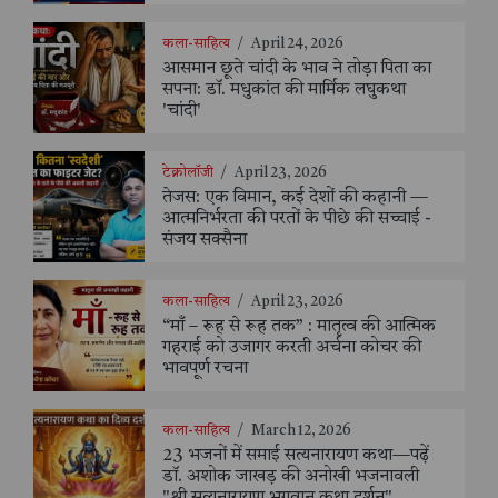
कला-साहित्य
/
April 24, 2026
आसमान छूते चांदी के भाव ने तोड़ा पिता का
सपना: डॉ. मधुकांत की मार्मिक लघुकथा
'चांदी'
टेक्नोलॉजी
/
April 23, 2026
तेजस: एक विमान, कई देशों की कहानी —
आत्मनिर्भरता की परतों के पीछे की सच्चाई -
संजय सक्सैना
कला-साहित्य
/
April 23, 2026
“माँ – रूह से रूह तक” : मातृत्व की आत्मिक
गहराई को उजागर करती अर्चना कोचर की
भावपूर्ण रचना
कला-साहित्य
/
March 12, 2026
23 भजनों में समाई सत्यनारायण कथा—पढ़ें
डॉ. अशोक जाखड़ की अनोखी भजनावली
"श्री सत्यनारायण भगवान कथा दर्शन"