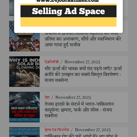
आईएनएएस 335 (ओस्प्रेयज़) का करेगी
कमीशन
देश
/
December 14, 2025
अथानी में छत्रपति शिवाजी महाराज की भव्य
प्रतिमा का अनावरण, शौर्य और स्वाभिमान की
अमर गाथा हुई सजीव
टेक्नोलॉजी
/
November 27, 2025
सौर ऊर्जा की चमक क्यों मंद पड़ने लगी? ऊर्जा
क्रांति की उलझन का सबसे विस्तृत विश्लेषण -
संजय सक्सेना
देश
/
November 27, 2025
तेजस हादसे के संदर्भ में भारत–पाकिस्तान
वायुसेना: क्षमता, फर्क और सीख - संजय
सक्सैना
हेल्थ एंड फिटनेस
/
November 27, 2025
पार्किन्सन रोग की जड़ें आंतों में? नए शोध ने