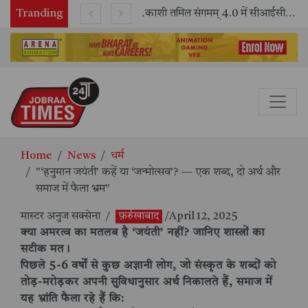
Tranding
भारतीय रेलवे ने 11 वर्षों में 42,600 से अधिक एलएचबी कोचों का निर्माण कर आधुनिक रेल यात्रा को और सुरक्षित बनाया
काशी तमिल संगमम् 4.0 में सीआईसीटी का स्टॉल बना तमिल भाषा और संस्कृति का केंद्र, ‘तमिल करकलाम’ से सीखना हुआ सरल
Home
News
धर्म
"‘हनुमान जयंती’ कहें या ‘जन्मोत्सव’? — एक शब्द, दो अर्थ और
समाज में फैला भ्रम"
मास्टर अनुज सक्सेना
/
फ़र्रुखाबाद
/April 12, 2025
क्या अमरत्व का मतलब है ‘जयंती’ नहीं? जानिए शास्त्रों का
सटीक मत।
पिछले 5-6 वर्षों से कुछ अज्ञानी लोग, जो संस्कृत के शब्दों को
तोड़-मरोड़कर अपनी सुविधानुसार अर्थ निकालते हैं, समाज में
यह भ्रांति फैला रहे हैं कि: