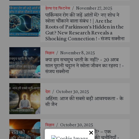
हेल्थ एंड फिटनेस
/
November 27, 2025
पार्किन्सन रोग की जड़ें आंतों में? नए शोध ने
खोला चौंकाने वाला संबंध ! | Are the
Roots of Parkinson’s Hidden in the
Gut? New Research Reveals a
Shocking Connection ! - संजय सक्सैना
विज्ञान
/
November 8, 2025
क्या हम सचमुच धरती के नहीं? - 20 अरब
साल पुरानी चट्टान ने खोला जीवन का रहस्य ! -
संजय सक्सैना
देश
/
October 30, 2025
अहिंसा: आज की सबसे बड़ी आवश्यकता - के
सी जैन
विज्ञान
/
October 30, 2025
×
अँधेरी रात को सूरज की रोशनी? – एक
महत्वाकांक्षी योजना और उसकी चुनौतियाँ -