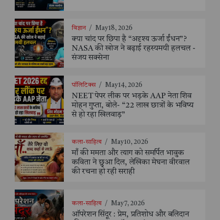
विज्ञान
/
May 18, 2026
क्या चांद पर छिपा है “अदृश्य ऊर्जा ईंधन”?
NASA की खोज ने बढ़ाई रहस्यमयी हलचल -
संजय सक्सेना
पॉलिटिक्स
/
May 14, 2026
NEET पेपर लीक पर भड़के AAP नेता शिव
मोहन गुप्ता, बोले- “22 लाख छात्रों के भविष्य
से हो रहा खिलवाड़”
कला-साहित्य
/
May 10, 2026
माँ की ममता और त्याग को समर्पित भावुक
कविता ने छुआ दिल, लेखिका मेघना वीरवाल
की रचना हो रही सराही
कला-साहित्य
/
May 7, 2026
ऑपरेशन सिंदूर : प्रेम, प्रतिशोध और बलिदान