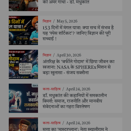
की अमर गाथा - डॉ. मधुकांत
विज्ञान
/
May 5, 2026
153 दिनों में मंगल यात्रा: क्या सच में संभव है
यह ‘स्पेस शॉर्टकट’? जानिए विज्ञान की पूरी
सच्चाई !
विज्ञान
/
April 30, 2026
अंतरिक्ष के ‘बर्फीले गोदाम’ में छिपा जीवन का
खजाना: NASA के SPHEREx मिशन से
बड़ा खुलासा - संजय सक्सैना
कला-साहित्य
/
April 24, 2026
डॉ. मधुकांत की कहानियों में समकालीन
विमर्श: समाज, राजनीति और मानवीय
संवेदनाओं का गहरा विश्लेषण
कला-साहित्य
/
April 24, 2026
सत्ता का 'मास्टरप्लान': नेता ख्यालीराम ने