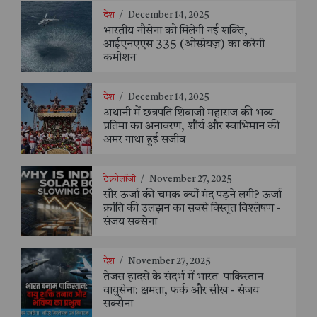
देश
/
December 14, 2025
भारतीय नौसेना को मिलेगी नई शक्ति,
आईएनएएस 335 (ओस्प्रेयज़) का करेगी
कमीशन
देश
/
December 14, 2025
अथानी में छत्रपति शिवाजी महाराज की भव्य
प्रतिमा का अनावरण, शौर्य और स्वाभिमान की
अमर गाथा हुई सजीव
टेक्नोलॉजी
/
November 27, 2025
सौर ऊर्जा की चमक क्यों मंद पड़ने लगी? ऊर्जा
क्रांति की उलझन का सबसे विस्तृत विश्लेषण -
संजय सक्सेना
देश
/
November 27, 2025
तेजस हादसे के संदर्भ में भारत–पाकिस्तान
वायुसेना: क्षमता, फर्क और सीख - संजय
सक्सैना