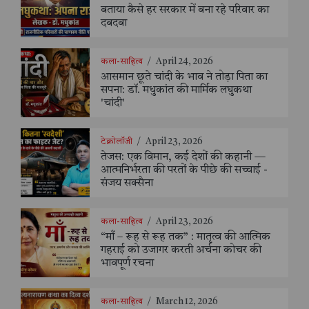
बताया कैसे हर सरकार में बना रहे परिवार का
दबदबा
कला-साहित्य
/
April 24, 2026
आसमान छूते चांदी के भाव ने तोड़ा पिता का
सपना: डॉ. मधुकांत की मार्मिक लघुकथा
'चांदी'
टेक्नोलॉजी
/
April 23, 2026
तेजस: एक विमान, कई देशों की कहानी —
आत्मनिर्भरता की परतों के पीछे की सच्चाई -
संजय सक्सैना
कला-साहित्य
/
April 23, 2026
“माँ – रूह से रूह तक” : मातृत्व की आत्मिक
गहराई को उजागर करती अर्चना कोचर की
भावपूर्ण रचना
कला-साहित्य
/
March 12, 2026