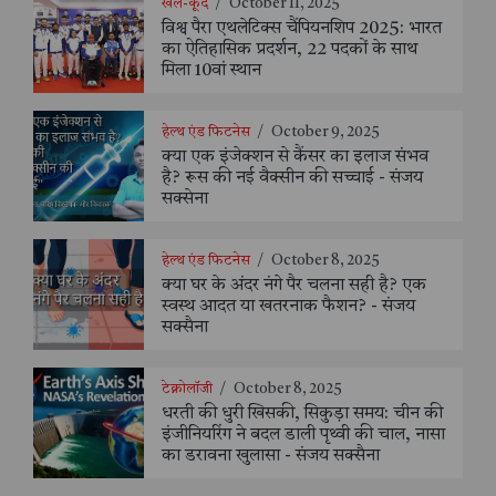
खेल-कूद
/
October 11, 2025
विश्व पैरा एथलेटिक्स चैंपियनशिप 2025: भारत
का ऐतिहासिक प्रदर्शन, 22 पदकों के साथ
मिला 10वां स्थान
हेल्थ एंड फिटनेस
/
October 9, 2025
क्या एक इंजेक्शन से कैंसर का इलाज संभव
है? रूस की नई वैक्सीन की सच्चाई - संजय
सक्सेना
हेल्थ एंड फिटनेस
/
October 8, 2025
क्या घर के अंदर नंगे पैर चलना सही है? एक
स्वस्थ आदत या खतरनाक फैशन? - संजय
सक्सैना
टेक्नोलॉजी
/
October 8, 2025
धरती की धुरी खिसकी, सिकुड़ा समय: चीन की
इंजीनियरिंग ने बदल डाली पृथ्वी की चाल, नासा
का डरावना खुलासा - संजय सक्सैना