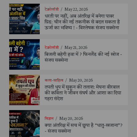
टेक्नोलॉजी
/
May 22, 2026
धरती पर नहीं, अब अंतरिक्ष में बनेगा पावर
ग्रिड: चीन की नई तकनीक से बदल सकता है
ऊर्जा का भविष्य ! - विश्लेषक संजय सक्सेना
टेक्नोलॉजी
/
May 21, 2026
बिजली बहेगी हवा में ? फिनलैंड की नई खोज -
संजय सक्सेना
कला-साहित्य
/
May 20, 2026
तपती धूप में सुकून की तलाश: मेघना वीरवाल
की कविता ने जीवन संघर्ष और आशा का दिया
गहरा संदेश
विज्ञान
/
May 20, 2026
क्या अंतरिक्ष में सच में छुपा है “धातु-खजाना”?
- संजय सक्सेना