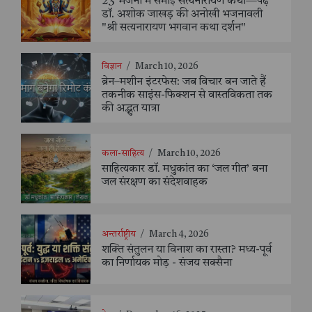
23 भजनों में समाई सत्यनारायण कथा—पढ़ें
डॉ. अशोक जाखड़ की अनोखी भजनावली
"श्री सत्यनारायण भगवान कथा दर्शन"
विज्ञान
/
March 10, 2026
ब्रेन–मशीन इंटरफेस: जब विचार बन जाते हैं
तकनीक साइंस-फिक्शन से वास्तविकता तक
की अद्भुत यात्रा
कला-साहित्य
/
March 10, 2026
साहित्यकार डॉ. मधुकांत का ‘जल गीत’ बना
जल संरक्षण का संदेशवाहक
अन्तर्राष्ट्रीय
/
March 4, 2026
शक्ति संतुलन या विनाश का रास्ता? मध्य-पूर्व
का निर्णायक मोड़ - संजय सक्सैना