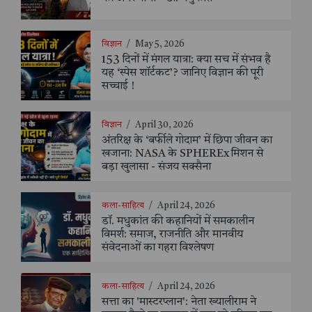
विज्ञान
/
May 5, 2026
153 दिनों में मंगल यात्रा: क्या सच में संभव है
यह ‘स्पेस शॉर्टकट’? जानिए विज्ञान की पूरी
सच्चाई !
विज्ञान
/
April 30, 2026
अंतरिक्ष के ‘बर्फीले गोदाम’ में छिपा जीवन का
खजाना: NASA के SPHEREx मिशन से
बड़ा खुलासा - संजय सक्सैना
कला-साहित्य
/
April 24, 2026
डॉ. मधुकांत की कहानियों में समकालीन
विमर्श: समाज, राजनीति और मानवीय
संवेदनाओं का गहरा विश्लेषण
कला-साहित्य
/
April 24, 2026
सत्ता का 'मास्टरप्लान': नेता ख्यालीराम ने