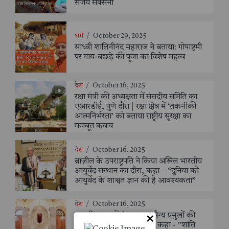
संजय सक्सैना
धर्म
/
October 29, 2025
साध्वी शालिनीनंद महाराज ने बताया: गोपाष्टमी
पर गाय-बछड़े की पूजा का विशेष महत्व
देश
/
October 16, 2025
रक्षा मंत्री की अध्यक्षता में संसदीय समिति का
एआरडीई, पुणे दौरा | रक्षा क्षेत्र में ‘तकनीकी
आत्मनिर्भरता’ को बताया राष्ट्रीय सुरक्षा का
मजबूत कवच
देश
/
October 16, 2025
ब्राज़ील के उपराष्ट्रपति ने किया अखिल भारतीय
आयुर्वेद संस्थान का दौरा, कहा – “दुनिया को
आयुर्वेद के शाश्वत ज्ञान की है आवश्यकता”
देश
/
October 16, 2025
राष्ट्रपति भवन में संयुक्त राष्ट्र सैन्य प्रमुखों की
×
भव्य मेज़बानी, राष्ट्रपति मुर्मु ने कहा - "शांति