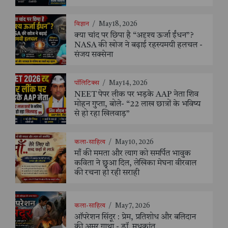
विज्ञान
/
May 18, 2026
क्या चांद पर छिपा है “अदृश्य ऊर्जा ईंधन”?
NASA की खोज ने बढ़ाई रहस्यमयी हलचल -
संजय सक्सेना
पॉलिटिक्स
/
May 14, 2026
NEET पेपर लीक पर भड़के AAP नेता शिव
मोहन गुप्ता, बोले- “22 लाख छात्रों के भविष्य
से हो रहा खिलवाड़”
कला-साहित्य
/
May 10, 2026
माँ की ममता और त्याग को समर्पित भावुक
कविता ने छुआ दिल, लेखिका मेघना वीरवाल
की रचना हो रही सराही
कला-साहित्य
/
May 7, 2026
ऑपरेशन सिंदूर : प्रेम, प्रतिशोध और बलिदान
की अमर गाथा - डॉ. मधुकांत