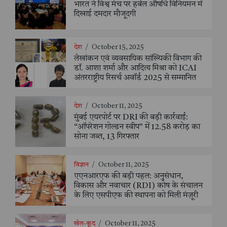
भारत ने विश्व मंच पर हर्बल औषधि विनियमन में
दिखाई दमदार मौजूदगी
देश
/
October 15, 2025
लेखांकन एवं व्यवसायिक सांख्यिकी विभाग की
डॉ. आशा शर्मा और आदित्य मिश्रा को ICAI
अंतरराष्ट्रीय रिसर्च अवॉर्ड 2025 से सम्मानित
देश
/
October 11, 2025
मुंबई एयरपोर्ट पर DRI की बड़ी कार्रवाई:
“ऑपरेशन गोल्डन स्वीप” में 12.58 करोड़ का
सोना जब्त, 13 गिरफ्तार
विज्ञान
/
October 11, 2025
एएनआरएफ की बड़ी पहल: अनुसंधान,
विकास और नवाचार (RDI) कोष के संचालन
के लिए एसपीएफ की स्थापना को मिली मंज़ूरी
खेल-कूद
/
October 11, 2025