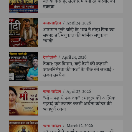
बताया कैसे हर सरकार में बना रहे परिवार का
दबदबा
कला-साहित्य
/
April 24, 2026
आसमान छूते चांदी के भाव ने तोड़ा पिता का
सपना: डॉ. मधुकांत की मार्मिक लघुकथा
'चांदी'
टेक्नोलॉजी
/
April 23, 2026
तेजस: एक विमान, कई देशों की कहानी —
आत्मनिर्भरता की परतों के पीछे की सच्चाई -
संजय सक्सैना
कला-साहित्य
/
April 23, 2026
“माँ – रूह से रूह तक” : मातृत्व की आत्मिक
गहराई को उजागर करती अर्चना कोचर की
भावपूर्ण रचना
कला-साहित्य
/
March 12, 2026