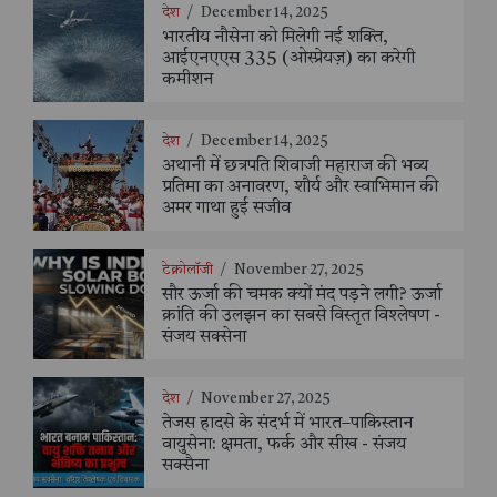
देश
/
December 14, 2025
भारतीय नौसेना को मिलेगी नई शक्ति,
आईएनएएस 335 (ओस्प्रेयज़) का करेगी
कमीशन
देश
/
December 14, 2025
अथानी में छत्रपति शिवाजी महाराज की भव्य
प्रतिमा का अनावरण, शौर्य और स्वाभिमान की
अमर गाथा हुई सजीव
टेक्नोलॉजी
/
November 27, 2025
सौर ऊर्जा की चमक क्यों मंद पड़ने लगी? ऊर्जा
क्रांति की उलझन का सबसे विस्तृत विश्लेषण -
संजय सक्सेना
देश
/
November 27, 2025
तेजस हादसे के संदर्भ में भारत–पाकिस्तान
वायुसेना: क्षमता, फर्क और सीख - संजय
सक्सैना