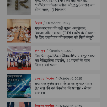
मुंबई एयरपोर्ट पर DRI की बड़ी कार्रवाई:
“ऑपरेशन गोल्डन स्वीप” में 12.58 करोड़ का
सोना जब्त, 13 गिरफ्तार
विज्ञान
/
October 11, 2025
एएनआरएफ की बड़ी पहल: अनुसंधान,
विकास और नवाचार (RDI) कोष के संचालन
के लिए एसपीएफ की स्थापना को मिली मंज़ूरी
खेल-कूद
/
October 11, 2025
विश्व पैरा एथलेटिक्स चैंपियनशिप 2025: भारत
का ऐतिहासिक प्रदर्शन, 22 पदकों के साथ
मिला 10वां स्थान
हेल्थ एंड फिटनेस
/
October 9, 2025
क्या एक इंजेक्शन से कैंसर का इलाज संभव
है? रूस की नई वैक्सीन की सच्चाई - संजय
सक्सेना
हेल्थ एंड फिटनेस
/
October 8, 2025