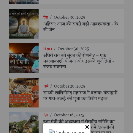
देश
/
October 30, 2025
अहिंसा: आज की सबसे बड़ी आवश्यकता - के
सी जैन
विज्ञान
/
October 30, 2025
अँधेरी रात को सूरज की रोशनी? – एक
महत्वाकांक्षी योजना और उसकी चुनौतियाँ -
संजय सक्सैना
धर्म
/
October 29, 2025
साध्वी शालिनीनंद महाराज ने बताया: गोपाष्टमी
पर गाय-बछड़े की पूजा का विशेष महत्व
देश
/
October 16, 2025
रक्षा मंत्री की अध्यक्षता में संसदीय समिति का
×
एआरडीई, पुणे दौरा | रक्षा क्षेत्र में ‘तकनीकी