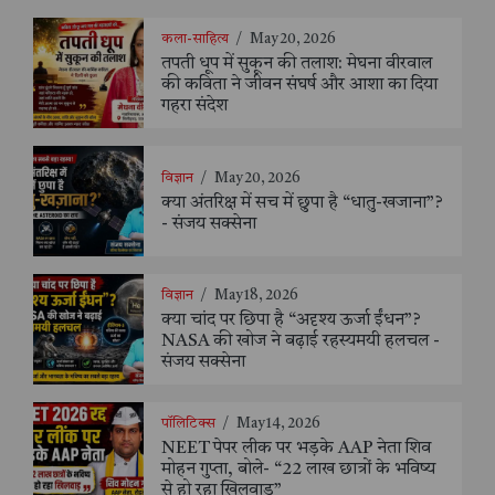
कला-साहित्य
/
May 20, 2026
तपती धूप में सुकून की तलाश: मेघना वीरवाल
की कविता ने जीवन संघर्ष और आशा का दिया
गहरा संदेश
विज्ञान
/
May 20, 2026
क्या अंतरिक्ष में सच में छुपा है “धातु-खजाना”?
- संजय सक्सेना
विज्ञान
/
May 18, 2026
क्या चांद पर छिपा है “अदृश्य ऊर्जा ईंधन”?
NASA की खोज ने बढ़ाई रहस्यमयी हलचल -
संजय सक्सेना
पॉलिटिक्स
/
May 14, 2026
NEET पेपर लीक पर भड़के AAP नेता शिव
मोहन गुप्ता, बोले- “22 लाख छात्रों के भविष्य
से हो रहा खिलवाड़”