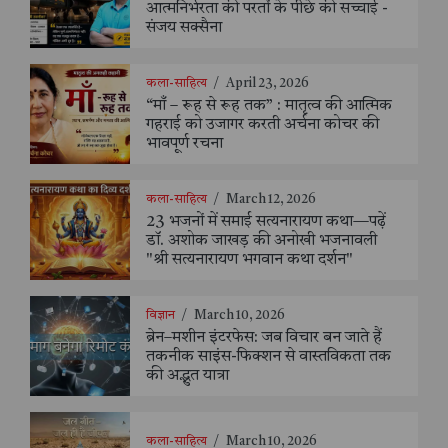
आत्मनिर्भरता की परतों के पीछे की सच्चाई -
संजय सक्सैना
कला-साहित्य
/
April 23, 2026
“माँ – रूह से रूह तक” : मातृत्व की आत्मिक
गहराई को उजागर करती अर्चना कोचर की
भावपूर्ण रचना
कला-साहित्य
/
March 12, 2026
23 भजनों में समाई सत्यनारायण कथा—पढ़ें
डॉ. अशोक जाखड़ की अनोखी भजनावली
"श्री सत्यनारायण भगवान कथा दर्शन"
विज्ञान
/
March 10, 2026
ब्रेन–मशीन इंटरफेस: जब विचार बन जाते हैं
तकनीक साइंस-फिक्शन से वास्तविकता तक
की अद्भुत यात्रा
कला-साहित्य
/
March 10, 2026