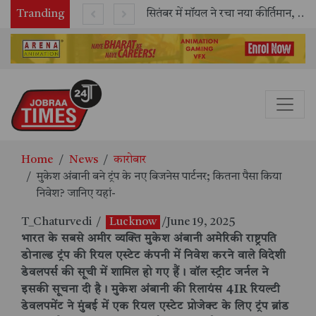
Tranding
काशी तमिल संगमम् 4.0 में सीआईसीटी का स्टॉल बना तमिल भाषा और संस्कृति का केंद्र, ‘तमिल करकलाम’ से सीखना हुआ सरल
सितंबर में मॉयल ने रचा नया कीर्तिमान, अब तक का सर्वश्रेष्ठ उत्पादन दर्ज: दूसरी तिमाही में 10.3% की शानदार उत्पादन वृद्धि
Home
News
कारोबार
मुकेश अंबानी बने ट्रंप के नए बिजनेस पार्टनर; कितना पैसा किया
निवेश? जानिए यहां-
T_Chaturvedi
/
Lucknow
/June 19, 2025
भारत के सबसे अमीर व्यक्ति मुकेश अंबानी अमेरिकी राष्ट्रपति
डोनाल्ड ट्रंप की रियल एस्टेट कंपनी में निवेश करने वाले विदेशी
डेवलपर्स की सूची में शामिल हो गए हैं। वॉल स्ट्रीट जर्नल ने
इसकी सूचना दी है। मुकेश अंबानी की रिलायंस 4IR रियल्टी
डेवलपमेंट ने मुंबई में एक रियल एस्टेट प्रोजेक्ट के लिए ट्रंप ब्रांड