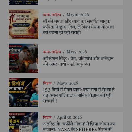
कला-साहित्य
/
May 10, 2026
माँ की ममता और त्याग को समर्पित भावुक
कविता ने छुआ दिल, लेखिका मेघना वीरवाल
की रचना हो रही सराही
कला-साहित्य
/
May 7, 2026
ऑपरेशन सिंदूर : प्रेम, प्रतिशोध और बलिदान
की अमर गाथा - डॉ. मधुकांत
विज्ञान
/
May 5, 2026
153 दिनों में मंगल यात्रा: क्या सच में संभव है
यह ‘स्पेस शॉर्टकट’? जानिए विज्ञान की पूरी
सच्चाई !
विज्ञान
/
April 30, 2026
अंतरिक्ष के ‘बर्फीले गोदाम’ में छिपा जीवन का
खजाना: NASA के SPHEREx मिशन से