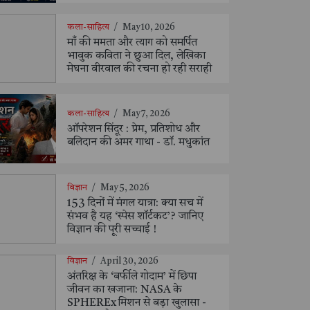
कला-साहित्य
/
May 10, 2026
माँ की ममता और त्याग को समर्पित
भावुक कविता ने छुआ दिल, लेखिका
मेघना वीरवाल की रचना हो रही सराही
कला-साहित्य
/
May 7, 2026
ऑपरेशन सिंदूर : प्रेम, प्रतिशोध और
बलिदान की अमर गाथा - डॉ. मधुकांत
विज्ञान
/
May 5, 2026
153 दिनों में मंगल यात्रा: क्या सच में
संभव है यह ‘स्पेस शॉर्टकट’? जानिए
विज्ञान की पूरी सच्चाई !
विज्ञान
/
April 30, 2026
अंतरिक्ष के ‘बर्फीले गोदाम’ में छिपा
जीवन का खजाना: NASA के
SPHEREx मिशन से बड़ा खुलासा -