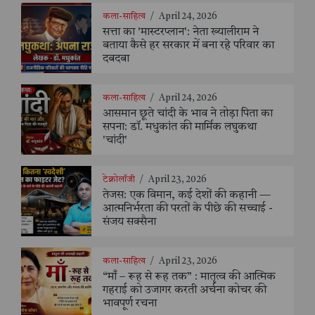
कला-साहित्य
/
April 24, 2026
सत्ता का 'मास्टरप्लान': नेता ख्यालीराम ने
बताया कैसे हर सरकार में बना रहे परिवार का
दबदबा
कला-साहित्य
/
April 24, 2026
आसमान छूते चांदी के भाव ने तोड़ा पिता का
सपना: डॉ. मधुकांत की मार्मिक लघुकथा
'चांदी'
टेक्नोलॉजी
/
April 23, 2026
तेजस: एक विमान, कई देशों की कहानी —
आत्मनिर्भरता की परतों के पीछे की सच्चाई -
संजय सक्सैना
कला-साहित्य
/
April 23, 2026
“माँ – रूह से रूह तक” : मातृत्व की आत्मिक
गहराई को उजागर करती अर्चना कोचर की
भावपूर्ण रचना