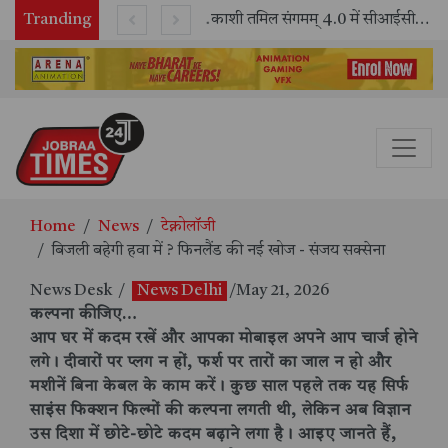
Tranding
भारतीय रेलवे ने 11 वर्षों में 42,600 से अधिक एलएचबी कोचों का निर्माण कर आधुनिक रेल यात्रा को और सुरक्षित बनाया
काशी तमिल संगमम् 4.0 में सीआईसीटी का स्टॉल बना तमिल भाषा और संस्कृति का केंद्र, ‘तमिल करकलाम’ से सीखना हुआ सरल
Home
News
टेक्नोलॉजी
बिजली बहेगी हवा में ? फिनलैंड की नई खोज - संजय सक्सेना
News Desk
/
News Delhi
/May 21, 2026
कल्पना कीजिए…
आप घर में कदम रखें और आपका मोबाइल अपने आप चार्ज होने
लगे। दीवारों पर प्लग न हों, फर्श पर तारों का जाल न हो और
मशीनें बिना केबल के काम करें। कुछ साल पहले तक यह सिर्फ
साइंस फिक्शन फिल्मों की कल्पना लगती थी, लेकिन अब विज्ञान
उस दिशा में छोटे-छोटे कदम बढ़ाने लगा है। आइए जानते हैं,