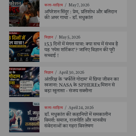
कला-साहित्य
/
May 7, 2026
ऑपरेशन सिंदूर : प्रेम, प्रतिशोध और बलिदान
की अमर गाथा - डॉ. मधुकांत
विज्ञान
/
May 5, 2026
153 दिनों में मंगल यात्रा: क्या सच में संभव है
यह ‘स्पेस शॉर्टकट’? जानिए विज्ञान की पूरी
सच्चाई !
विज्ञान
/
April 30, 2026
अंतरिक्ष के ‘बर्फीले गोदाम’ में छिपा जीवन का
खजाना: NASA के SPHEREx मिशन से
बड़ा खुलासा - संजय सक्सैना
कला-साहित्य
/
April 24, 2026
डॉ. मधुकांत की कहानियों में समकालीन
विमर्श: समाज, राजनीति और मानवीय
संवेदनाओं का गहरा विश्लेषण