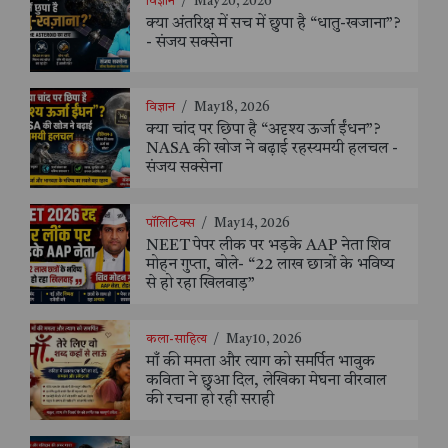
विज्ञान
/
May 20, 2026
क्या अंतरिक्ष में सच में छुपा है “धातु-खजाना”?
- संजय सक्सेना
विज्ञान
/
May 18, 2026
क्या चांद पर छिपा है “अदृश्य ऊर्जा ईंधन”?
NASA की खोज ने बढ़ाई रहस्यमयी हलचल -
संजय सक्सेना
पॉलिटिक्स
/
May 14, 2026
NEET पेपर लीक पर भड़के AAP नेता शिव
मोहन गुप्ता, बोले- “22 लाख छात्रों के भविष्य
से हो रहा खिलवाड़”
कला-साहित्य
/
May 10, 2026
माँ की ममता और त्याग को समर्पित भावुक
कविता ने छुआ दिल, लेखिका मेघना वीरवाल
की रचना हो रही सराही