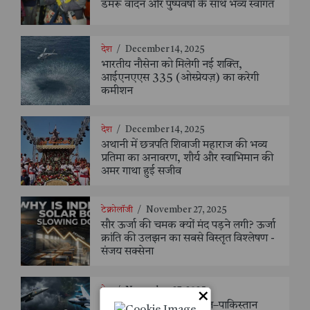
डमरू वादन और पुष्पवर्षा के साथ भव्य स्वागत
देश
/
December 14, 2025
भारतीय नौसेना को मिलेगी नई शक्ति,
आईएनएएस 335 (ओस्प्रेयज़) का करेगी
कमीशन
देश
/
December 14, 2025
अथानी में छत्रपति शिवाजी महाराज की भव्य
प्रतिमा का अनावरण, शौर्य और स्वाभिमान की
अमर गाथा हुई सजीव
टेक्नोलॉजी
/
November 27, 2025
सौर ऊर्जा की चमक क्यों मंद पड़ने लगी? ऊर्जा
क्रांति की उलझन का सबसे विस्तृत विश्लेषण -
संजय सक्सेना
देश
/
November 27, 2025
×
तेजस हादसे के संदर्भ में भारत–पाकिस्तान