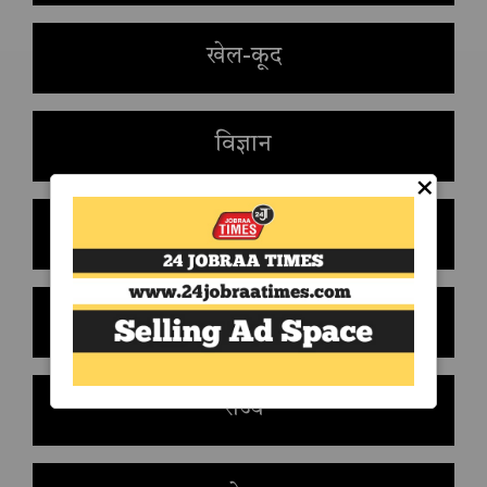
खेल-कूद
विज्ञान
×
मनोरंजन
हेल्थ एंड फिटनेस
राज्य