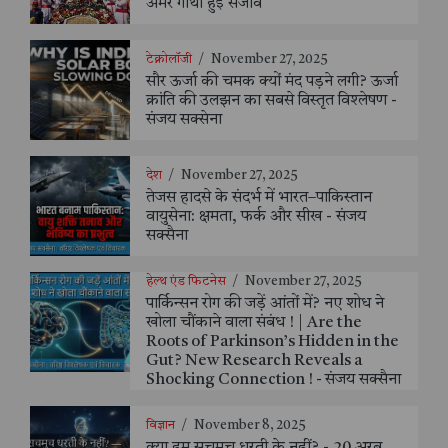
अमर गाथा हुई सजीव
टेक्नोलॉजी
/
November 27, 2025
सौर ऊर्जा की चमक क्यों मंद पड़ने लगी? ऊर्जा
क्रांति की उलझन का सबसे विस्तृत विश्लेषण -
संजय सक्सेना
देश
/
November 27, 2025
तेजस हादसे के संदर्भ में भारत–पाकिस्तान
वायुसेना: क्षमता, फर्क और सीख - संजय
सक्सैना
हेल्थ एंड फिटनेस
/
November 27, 2025
पार्किन्सन रोग की जड़ें आंतों में? नए शोध ने
खोला चौंकाने वाला संबंध ! | Are the
Roots of Parkinson’s Hidden in the
Gut? New Research Reveals a
Shocking Connection ! - संजय सक्सैना
विज्ञान
/
November 8, 2025
क्या हम सचमुच धरती के नहीं? - 20 अरब