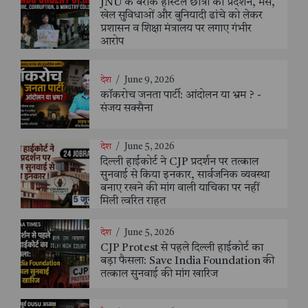
JNU के बराक हॉस्टल छात्रों का प्रदर्शन, मेस,
खेल सुविधाओं और बुनियादी ढांचे को लेकर
प्रशासन व शिक्षा मंत्रालय पर लगाए गंभीर
आरोप
देश
/
June 9, 2026
कॉकरोच जनता पार्टी: आंदोलन या भ्रम ? -
संजय सक्सैना
देश
/
June 5, 2026
दिल्ली हाईकोर्ट ने CJP प्रदर्शन पर तत्काल
सुनवाई से किया इनकार, सार्वजनिक व्यवस्था
बनाए रखने की मांग वाली याचिका पर नहीं
मिली त्वरित राहत
देश
/
June 5, 2026
CJP Protest से पहले दिल्ली हाईकोर्ट का
बड़ा फैसला: Save India Foundation की
तत्काल सुनवाई की मांग खारिज