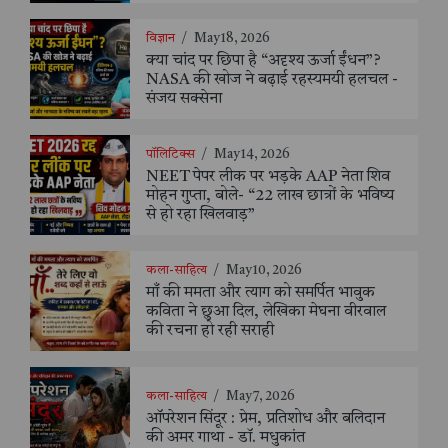
विज्ञान
/
May 18, 2026
क्या चांद पर छिपा है “अदृश्य ऊर्जा ईंधन”?
NASA की खोज ने बढ़ाई रहस्यमयी हलचल -
संजय सक्सेना
पॉलिटिक्स
/
May 14, 2026
NEET पेपर लीक पर भड़के AAP नेता शिव
मोहन गुप्ता, बोले- “22 लाख छात्रों के भविष्य
से हो रहा खिलवाड़”
कला-साहित्य
/
May 10, 2026
माँ की ममता और त्याग को समर्पित भावुक
कविता ने छुआ दिल, लेखिका मेघना वीरवाल
की रचना हो रही सराही
कला-साहित्य
/
May 7, 2026
ऑपरेशन सिंदूर : प्रेम, प्रतिशोध और बलिदान
की अमर गाथा - डॉ. मधुकांत