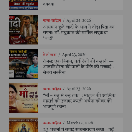
दबदबा
कला-साहित्य
/
April 24, 2026
आसमान छूते चांदी के भाव ने तोड़ा पिता का
सपना: डॉ. मधुकांत की मार्मिक लघुकथा
'चांदी'
टेक्नोलॉजी
/
April 23, 2026
तेजस: एक विमान, कई देशों की कहानी —
आत्मनिर्भरता की परतों के पीछे की सच्चाई -
संजय सक्सैना
कला-साहित्य
/
April 23, 2026
“माँ – रूह से रूह तक” : मातृत्व की आत्मिक
गहराई को उजागर करती अर्चना कोचर की
भावपूर्ण रचना
कला-साहित्य
/
March 12, 2026
23 भजनों में समाई सत्यनारायण कथा—पढ़ें