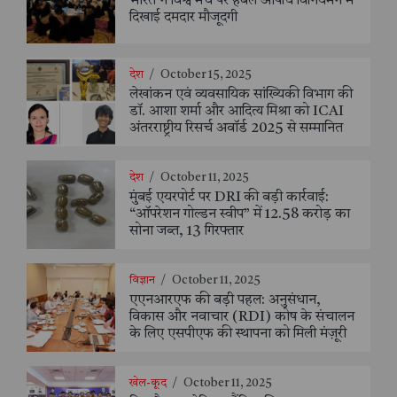
भारत ने विश्व मंच पर हर्बल औषधि विनियमन में
दिखाई दमदार मौजूदगी
देश
/
October 15, 2025
लेखांकन एवं व्यवसायिक सांख्यिकी विभाग की
डॉ. आशा शर्मा और आदित्य मिश्रा को ICAI
अंतरराष्ट्रीय रिसर्च अवॉर्ड 2025 से सम्मानित
देश
/
October 11, 2025
मुंबई एयरपोर्ट पर DRI की बड़ी कार्रवाई:
“ऑपरेशन गोल्डन स्वीप” में 12.58 करोड़ का
सोना जब्त, 13 गिरफ्तार
विज्ञान
/
October 11, 2025
एएनआरएफ की बड़ी पहल: अनुसंधान,
विकास और नवाचार (RDI) कोष के संचालन
के लिए एसपीएफ की स्थापना को मिली मंज़ूरी
खेल-कूद
/
October 11, 2025