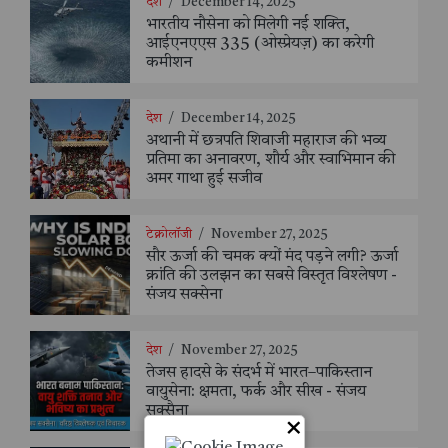
देश
/
December 14, 2025
भारतीय नौसेना को मिलेगी नई शक्ति,
आईएनएएस 335 (ओस्प्रेयज़) का करेगी
कमीशन
देश
/
December 14, 2025
अथानी में छत्रपति शिवाजी महाराज की भव्य
प्रतिमा का अनावरण, शौर्य और स्वाभिमान की
अमर गाथा हुई सजीव
टेक्नोलॉजी
/
November 27, 2025
सौर ऊर्जा की चमक क्यों मंद पड़ने लगी? ऊर्जा
क्रांति की उलझन का सबसे विस्तृत विश्लेषण -
संजय सक्सेना
देश
/
November 27, 2025
तेजस हादसे के संदर्भ में भारत–पाकिस्तान
वायुसेना: क्षमता, फर्क और सीख - संजय
सक्सैना
×