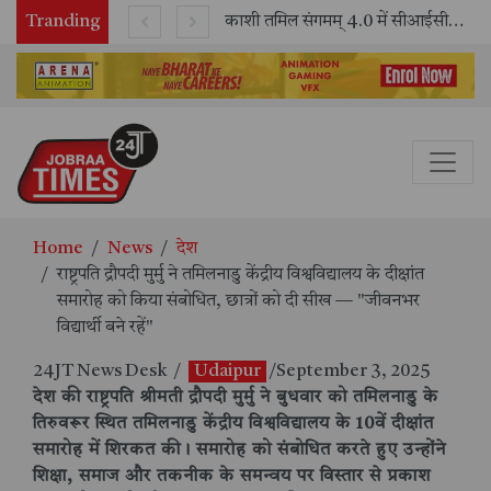
भारतीय रेलवे ने 11 वर्षों में 42,600 से अधिक एलएचबी कोचों का निर्माण कर आधुनिक रेल यात्रा को और सुरक्षित बनाया
Tranding
काशी तमिल संगमम् 4.0 में सीआईसीटी का स्टॉल बना तमिल भाषा और संस्कृति का केंद्र, ‘तमिल करकलाम’ से सीखना हुआ सरल
Home
News
देश
राष्ट्रपति द्रौपदी मुर्मु ने तमिलनाडु केंद्रीय विश्वविद्यालय के दीक्षांत
समारोह को किया संबोधित, छात्रों को दी सीख — "जीवनभर
विद्यार्थी बने रहें"
24JT News Desk
/
Udaipur
/September 3, 2025
देश की राष्ट्रपति श्रीमती द्रौपदी मुर्मु ने बुधवार को तमिलनाडु के
तिरुवरूर स्थित तमिलनाडु केंद्रीय विश्वविद्यालय के 10वें दीक्षांत
समारोह में शिरकत की। समारोह को संबोधित करते हुए उन्होंने
शिक्षा, समाज और तकनीक के समन्वय पर विस्तार से प्रकाश