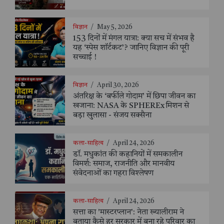
विज्ञान
/
May 5, 2026
153 दिनों में मंगल यात्रा: क्या सच में संभव है
यह ‘स्पेस शॉर्टकट’? जानिए विज्ञान की पूरी
सच्चाई !
विज्ञान
/
April 30, 2026
अंतरिक्ष के ‘बर्फीले गोदाम’ में छिपा जीवन का
खजाना: NASA के SPHEREx मिशन से
बड़ा खुलासा - संजय सक्सैना
कला-साहित्य
/
April 24, 2026
डॉ. मधुकांत की कहानियों में समकालीन
विमर्श: समाज, राजनीति और मानवीय
संवेदनाओं का गहरा विश्लेषण
कला-साहित्य
/
April 24, 2026
सत्ता का 'मास्टरप्लान': नेता ख्यालीराम ने
बताया कैसे हर सरकार में बना रहे परिवार का