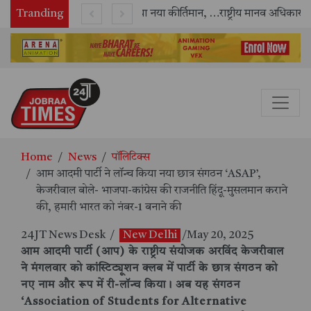
Tranding
सितंबर में मॉयल ने रचा नया कीर्तिमान, अब तक का सर्वश्रेष्ठ उत्पादन दर्ज: दूसरी तिमाही में 10.3% की शानदार उत्पादन वृद्धि
राष्ट्रीय मानव अधिकार आयोग (NHRC) के ऑनलाइन इंटर्नशिप कार्यक्रम का समापन, 21 राज्यों के छात्रों ने किया सफलतापूर्वक पूर्ण
Home
News
पॉलिटिक्स
आम आदमी पार्टी ने लॉन्च किया नया छात्र संगठन ‘ASAP’,
केजरीवाल बोले- भाजपा-कांग्रेस की राजनीति हिंदू-मुसलमान कराने
की, हमारी भारत को नंबर-1 बनाने की
24JT News Desk
/
New Delhi
/May 20, 2025
आम आदमी पार्टी (आप) के राष्ट्रीय संयोजक अरविंद केजरीवाल
ने मंगलवार को कांस्टिट्यूशन क्लब में पार्टी के छात्र संगठन को
नए नाम और रूप में री-लॉन्च किया। अब यह संगठन
‘Association of Students for Alternative