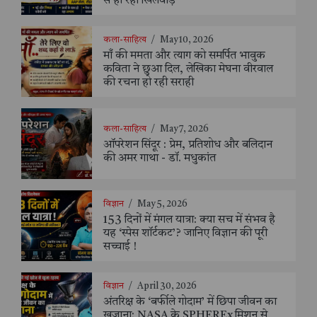
से हो रहा खिलवाड़”
कला-साहित्य
/
May 10, 2026
माँ की ममता और त्याग को समर्पित भावुक
कविता ने छुआ दिल, लेखिका मेघना वीरवाल
की रचना हो रही सराही
कला-साहित्य
/
May 7, 2026
ऑपरेशन सिंदूर : प्रेम, प्रतिशोध और बलिदान
की अमर गाथा - डॉ. मधुकांत
विज्ञान
/
May 5, 2026
153 दिनों में मंगल यात्रा: क्या सच में संभव है
यह ‘स्पेस शॉर्टकट’? जानिए विज्ञान की पूरी
सच्चाई !
विज्ञान
/
April 30, 2026
अंतरिक्ष के ‘बर्फीले गोदाम’ में छिपा जीवन का
खजाना: NASA के SPHEREx मिशन से