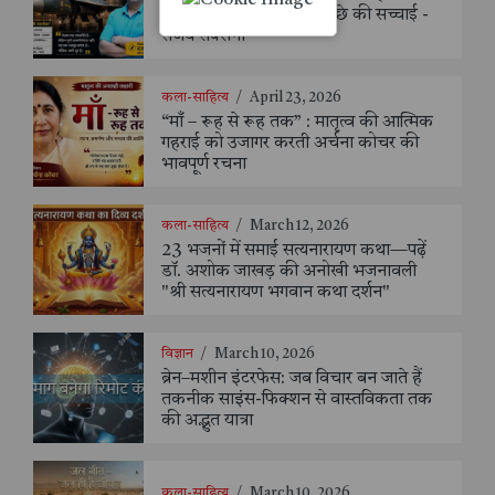
आत्मनिर्भरता की परतों के पीछे की सच्चाई -
संजय सक्सैना
कला-साहित्य
/
April 23, 2026
“माँ – रूह से रूह तक” : मातृत्व की आत्मिक
गहराई को उजागर करती अर्चना कोचर की
भावपूर्ण रचना
कला-साहित्य
/
March 12, 2026
23 भजनों में समाई सत्यनारायण कथा—पढ़ें
डॉ. अशोक जाखड़ की अनोखी भजनावली
"श्री सत्यनारायण भगवान कथा दर्शन"
विज्ञान
/
March 10, 2026
ब्रेन–मशीन इंटरफेस: जब विचार बन जाते हैं
तकनीक साइंस-फिक्शन से वास्तविकता तक
की अद्भुत यात्रा
कला-साहित्य
/
March 10, 2026