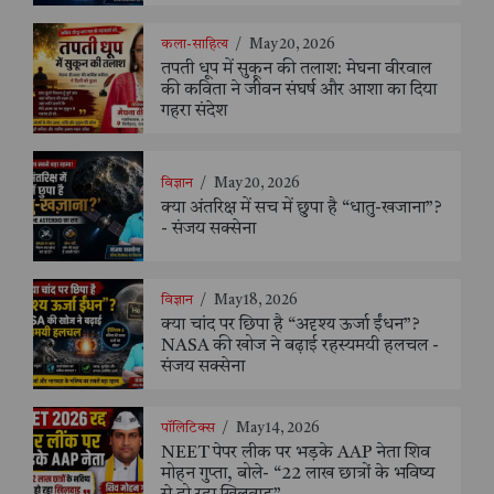
कला-साहित्य
/
May 20, 2026
तपती धूप में सुकून की तलाश: मेघना वीरवाल
की कविता ने जीवन संघर्ष और आशा का दिया
गहरा संदेश
विज्ञान
/
May 20, 2026
क्या अंतरिक्ष में सच में छुपा है “धातु-खजाना”?
- संजय सक्सेना
विज्ञान
/
May 18, 2026
क्या चांद पर छिपा है “अदृश्य ऊर्जा ईंधन”?
NASA की खोज ने बढ़ाई रहस्यमयी हलचल -
संजय सक्सेना
पॉलिटिक्स
/
May 14, 2026
NEET पेपर लीक पर भड़के AAP नेता शिव
मोहन गुप्ता, बोले- “22 लाख छात्रों के भविष्य