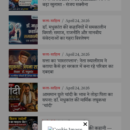
बड़ा खुलासा - संजय सक्सैना
कला-साहित्य
/
April 24, 2026
डॉ. मधुकांत की कहानियों में समकालीन
विमर्श: समाज, राजनीति और मानवीय
संवेदनाओं का गहरा विश्लेषण
कला-साहित्य
/
April 24, 2026
सत्ता का 'मास्टरप्लान': नेता ख्यालीराम ने
बताया कैसे हर सरकार में बना रहे परिवार का
दबदबा
कला-साहित्य
/
April 24, 2026
आसमान छूते चांदी के भाव ने तोड़ा पिता का
सपना: डॉ. मधुकांत की मार्मिक लघुकथा
'चांदी'
टेक्नोलॉजी
/
April 23, 2026
×
तेजस: एक विमान, कई देशों की कहानी —