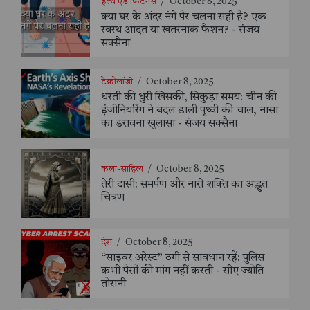
हेल्थ एंड फिटनेस
/
October 8, 2025
क्या घर के अंदर नंगे पैर चलना सही है? एक
स्वस्थ आदत या खतरनाक फैशन? - संजय
सक्सैना
टेक्नोलॉजी
/
October 8, 2025
धरती की धुरी खिसकी, सिकुड़ा समय: चीन की
इंजीनियरिंग ने बदल डाली पृथ्वी की चाल, नासा
का डरावना खुलासा - संजय सक्सैना
कला-साहित्य
/
October 8, 2025
तेरी दासी: समर्पण और नारी शक्ति का अद्भुत
चित्रण
देश
/
October 8, 2025
“साइबर अरेस्ट” ठगी से सावधान रहें: पुलिस
कभी पैसों की मांग नहीं करती - सीए ज्योति
तोरानी