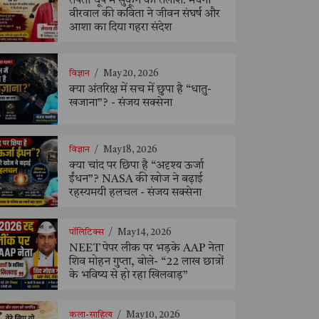
तपती धूप में सुकून की तलाश: मेघना
वीरवाल की कविता ने जीवन संघर्ष और
आशा का दिया गहरा संदेश
विज्ञान
/
May 20, 2026
क्या अंतरिक्ष में सच में छुपा है “धातु-
खजाना”? - संजय सक्सेना
विज्ञान
/
May 18, 2026
क्या चांद पर छिपा है “अदृश्य ऊर्जा
ईंधन”? NASA की खोज ने बढ़ाई
रहस्यमयी हलचल - संजय सक्सेना
पॉलिटिक्स
/
May 14, 2026
NEET पेपर लीक पर भड़के AAP नेता
शिव मोहन गुप्ता, बोले- “22 लाख छात्रों
के भविष्य से हो रहा खिलवाड़”
कला-साहित्य
/
May 10, 2026