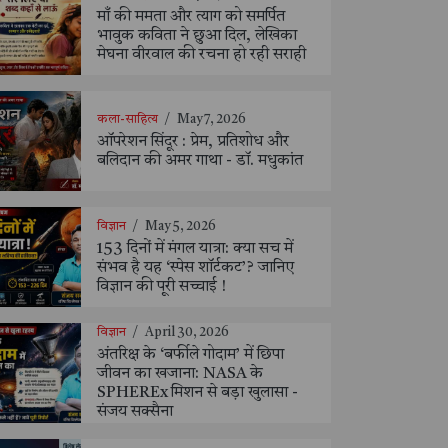
माँ की ममता और त्याग को समर्पित
भावुक कविता ने छुआ दिल, लेखिका
मेघना वीरवाल की रचना हो रही सराही
कला-साहित्य
/
May 7, 2026
ऑपरेशन सिंदूर : प्रेम, प्रतिशोध और
बलिदान की अमर गाथा - डॉ. मधुकांत
विज्ञान
/
May 5, 2026
153 दिनों में मंगल यात्रा: क्या सच में
संभव है यह ‘स्पेस शॉर्टकट’? जानिए
विज्ञान की पूरी सच्चाई !
विज्ञान
/
April 30, 2026
अंतरिक्ष के ‘बर्फीले गोदाम’ में छिपा
जीवन का खजाना: NASA के
SPHEREx मिशन से बड़ा खुलासा -
संजय सक्सैना