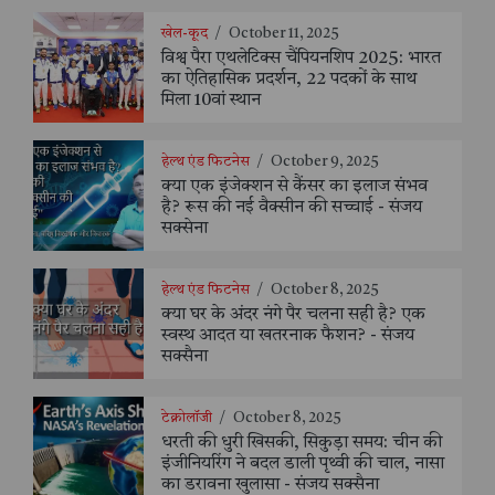
खेल-कूद
/
October 11, 2025
विश्व पैरा एथलेटिक्स चैंपियनशिप 2025: भारत
का ऐतिहासिक प्रदर्शन, 22 पदकों के साथ
मिला 10वां स्थान
हेल्थ एंड फिटनेस
/
October 9, 2025
क्या एक इंजेक्शन से कैंसर का इलाज संभव
है? रूस की नई वैक्सीन की सच्चाई - संजय
सक्सेना
हेल्थ एंड फिटनेस
/
October 8, 2025
क्या घर के अंदर नंगे पैर चलना सही है? एक
स्वस्थ आदत या खतरनाक फैशन? - संजय
सक्सैना
टेक्नोलॉजी
/
October 8, 2025
धरती की धुरी खिसकी, सिकुड़ा समय: चीन की
इंजीनियरिंग ने बदल डाली पृथ्वी की चाल, नासा
का डरावना खुलासा - संजय सक्सैना