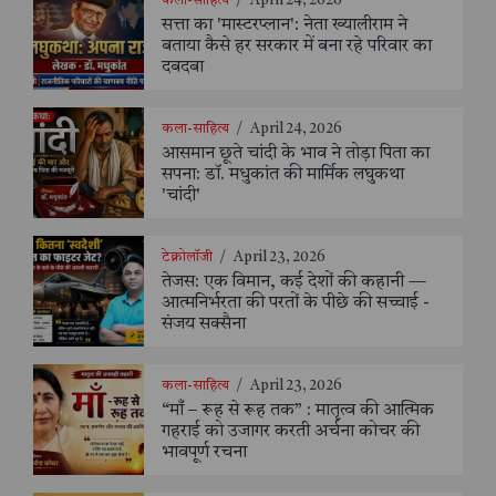
कला-साहित्य
/
April 24, 2026
सत्ता का 'मास्टरप्लान': नेता ख्यालीराम ने
बताया कैसे हर सरकार में बना रहे परिवार का
दबदबा
कला-साहित्य
/
April 24, 2026
आसमान छूते चांदी के भाव ने तोड़ा पिता का
सपना: डॉ. मधुकांत की मार्मिक लघुकथा
'चांदी'
टेक्नोलॉजी
/
April 23, 2026
तेजस: एक विमान, कई देशों की कहानी —
आत्मनिर्भरता की परतों के पीछे की सच्चाई -
संजय सक्सैना
कला-साहित्य
/
April 23, 2026
“माँ – रूह से रूह तक” : मातृत्व की आत्मिक
गहराई को उजागर करती अर्चना कोचर की
भावपूर्ण रचना