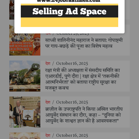
अँधेरी रात को सूरज की रोशनी? – एक
महत्वाकांक्षी योजना और उसकी चुनौतियाँ -
संजय सक्सैना
धर्म
/
October 29, 2025
साध्वी शालिनीनंद महाराज ने बताया: गोपाष्टमी
पर गाय-बछड़े की पूजा का विशेष महत्व
देश
/
October 16, 2025
रक्षा मंत्री की अध्यक्षता में संसदीय समिति का
एआरडीई, पुणे दौरा | रक्षा क्षेत्र में ‘तकनीकी
आत्मनिर्भरता’ को बताया राष्ट्रीय सुरक्षा का
मजबूत कवच
देश
/
October 16, 2025
ब्राज़ील के उपराष्ट्रपति ने किया अखिल भारतीय
आयुर्वेद संस्थान का दौरा, कहा – “दुनिया को
आयुर्वेद के शाश्वत ज्ञान की है आवश्यकता”
देश
/
October 16, 2025