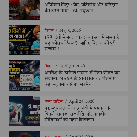
ऑपरेशन सिंदूर : प्रेम, प्रतिशोध और बलिदान
की अमर गाथा - डॉ. मधुकांत
विज्ञान
/
May 5, 2026
153 दिनों में मंगल यात्रा: क्या सच में संभव है
यह ‘स्पेस शॉर्टकट’? जानिए विज्ञान की पूरी
सच्चाई !
विज्ञान
/
April 30, 2026
अंतरिक्ष के ‘बर्फीले गोदाम’ में छिपा जीवन का
खजाना: NASA के SPHEREx मिशन से
बड़ा खुलासा - संजय सक्सैना
कला-साहित्य
/
April 24, 2026
डॉ. मधुकांत की कहानियों में समकालीन
विमर्श: समाज, राजनीति और मानवीय
संवेदनाओं का गहरा विश्लेषण