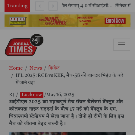
Tranding
काशी तमिल संगमम् 4.0 में सीआईसीटी का स्टॉल बना तमिल भाषा और संस्कृति का केंद्र, ‘तमिल करकलाम’ से सीखना हुआ सरल
सितंबर में मॉयल ने रचा नया कीर्तिमान, अब तक का सर्वश्रेष्ठ उत्पादन दर्ज: दूसरी तिमाही में 10.3% की शानदार उत्पादन वृद्धि
Home
News
क्रिकेट
IPL 2025: RCB vs KKR, मैच-58 की शानदार भिड़ंत के बारे
में जाने यहां
RJ
/
Lucknow
/May 16, 2025
आईपीएल 2025 का महत्वपूर्ण मैच रॉयल चैलेंजर्स बेंगलुरु और
कोलकाता नाइट राइडर्स के बीच 17 मई को बेंगलुरु के एम.
चिन्नास्वामी स्टेडियम में खेला जाना है। दोनों ही टीमों के लिए इस
मैच को जीतना बेहद जरूरी है।