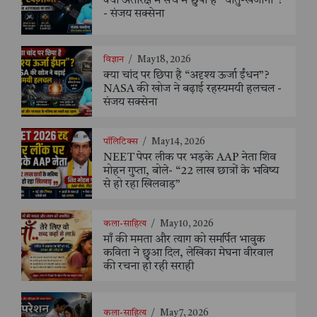
क्या अंतरिक्ष में सच में छुपा है “धातु-खजाना”?
- संजय सक्सेना
विज्ञान
/
May 18, 2026
क्या चांद पर छिपा है “अदृश्य ऊर्जा ईंधन”?
NASA की खोज ने बढ़ाई रहस्यमयी हलचल -
संजय सक्सेना
पॉलिटिक्स
/
May 14, 2026
NEET पेपर लीक पर भड़के AAP नेता शिव
मोहन गुप्ता, बोले- “22 लाख छात्रों के भविष्य
से हो रहा खिलवाड़”
कला-साहित्य
/
May 10, 2026
माँ की ममता और त्याग को समर्पित भावुक
कविता ने छुआ दिल, लेखिका मेघना वीरवाल
की रचना हो रही सराही
कला-साहित्य
/
May 7, 2026