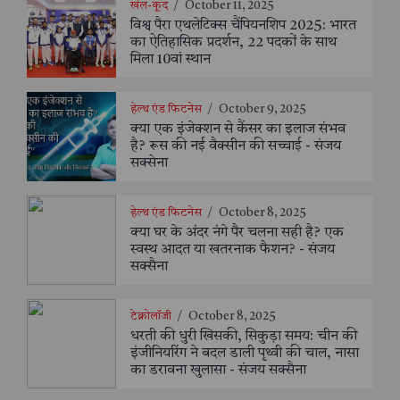
खेल-कूद
/
October 11, 2025
विश्व पैरा एथलेटिक्स चैंपियनशिप 2025: भारत
का ऐतिहासिक प्रदर्शन, 22 पदकों के साथ
मिला 10वां स्थान
हेल्थ एंड फिटनेस
/
October 9, 2025
क्या एक इंजेक्शन से कैंसर का इलाज संभव
है? रूस की नई वैक्सीन की सच्चाई - संजय
सक्सेना
हेल्थ एंड फिटनेस
/
October 8, 2025
क्या घर के अंदर नंगे पैर चलना सही है? एक
स्वस्थ आदत या खतरनाक फैशन? - संजय
सक्सैना
टेक्नोलॉजी
/
October 8, 2025
धरती की धुरी खिसकी, सिकुड़ा समय: चीन की
इंजीनियरिंग ने बदल डाली पृथ्वी की चाल, नासा
का डरावना खुलासा - संजय सक्सैना