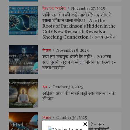
हेल्थ एंड फिटनेस
/
November 27, 2025
पार्किन्सन रोग की जड़ें आंतों में? नए शोध ने
खोला चौंकाने वाला संबंध ! | Are the
Roots of Parkinson’s Hidden in the
Gut? New Research Reveals a
Shocking Connection ! - संजय सक्सैना
विज्ञान
/
November 8, 2025
क्या हम सचमुच धरती के नहीं? - 20 अरब
साल पुरानी चट्टान ने खोला जीवन का रहस्य ! -
संजय सक्सैना
देश
/
October 30, 2025
अहिंसा: आज की सबसे बड़ी आवश्यकता - के
सी जैन
विज्ञान
/
October 30, 2025
×
अँधेरी रात को सूरज की रोशनी? – एक