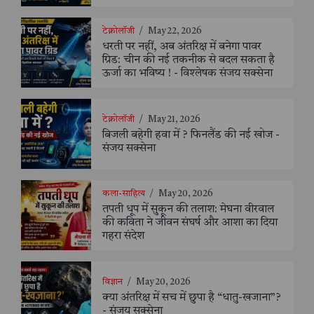
टेक्नोलॉजी
/
May 22, 2026
धरती पर नहीं, अब अंतरिक्ष में बनेगा पावर
ग्रिड: चीन की नई तकनीक से बदल सकता है
ऊर्जा का भविष्य ! - विश्लेषक संजय सक्सेना
टेक्नोलॉजी
/
May 21, 2026
बिजली बहेगी हवा में ? फिनलैंड की नई खोज -
संजय सक्सेना
कला-साहित्य
/
May 20, 2026
तपती धूप में सुकून की तलाश: मेघना वीरवाल
की कविता ने जीवन संघर्ष और आशा का दिया
गहरा संदेश
विज्ञान
/
May 20, 2026
क्या अंतरिक्ष में सच में छुपा है “धातु-खजाना”?
- संजय सक्सेना