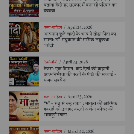
बताया कैसे हर सरकार में बना रहे परिवार का
दबदबा
कला-साहित्य
/
April 24, 2026
आसमान छूते चांदी के भाव ने तोड़ा पिता का
सपना: डॉ. मधुकांत की मार्मिक लघुकथा
'चांदी'
टेक्नोलॉजी
/
April 23, 2026
तेजस: एक विमान, कई देशों की कहानी —
आत्मनिर्भरता की परतों के पीछे की सच्चाई -
संजय सक्सैना
कला-साहित्य
/
April 23, 2026
“माँ – रूह से रूह तक” : मातृत्व की आत्मिक
गहराई को उजागर करती अर्चना कोचर की
भावपूर्ण रचना
कला-साहित्य
/
March 12, 2026