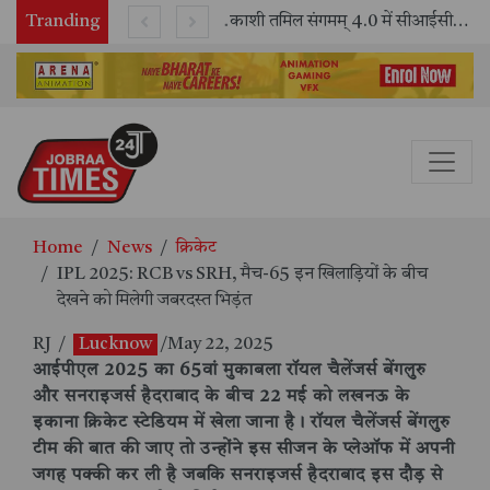
Tranding
भारतीय रेलवे ने 11 वर्षों में 42,600 से अधिक एलएचबी कोचों का निर्माण कर आधुनिक रेल यात्रा को और सुरक्षित बनाया
काशी तमिल संगमम् 4.0 में सीआईसीटी का स्टॉल बना तमिल भाषा और संस्कृति का केंद्र, ‘तमिल करकलाम’ से सीखना हुआ सरल
Home
News
क्रिकेट
IPL 2025: RCB vs SRH, मैच-65 इन खिलाड़ियों के बीच
देखने को मिलेगी जबरदस्त भिड़ंत
RJ
/
Lucknow
/May 22, 2025
आईपीएल 2025 का 65वां मुकाबला रॉयल चैलेंजर्स बेंगलुरु
और सनराइजर्स हैदराबाद के बीच 22 मई को लखनऊ के
इकाना क्रिकेट स्टेडियम में खेला जाना है। रॉयल चैलेंजर्स बेंगलुरु
टीम की बात की जाए तो उन्होंने इस सीजन के प्लेऑफ में अपनी
जगह पक्की कर ली है जबकि सनराइजर्स हैदराबाद इस दौड़ से