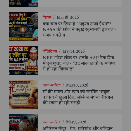
विज्ञान
/
May 18, 2026
क्या चांद पर छिपा है “अदृश्य ऊर्जा ईंधन”?
NASA की खोज ने बढ़ाई रहस्यमयी हलचल -
संजय सक्सेना
पॉलिटिक्स
/
May 14, 2026
NEET पेपर लीक पर भड़के AAP नेता शिव
मोहन गुप्ता, बोले- “22 लाख छात्रों के भविष्य
से हो रहा खिलवाड़”
कला-साहित्य
/
May 10, 2026
माँ की ममता और त्याग को समर्पित भावुक
कविता ने छुआ दिल, लेखिका मेघना वीरवाल
की रचना हो रही सराही
कला-साहित्य
/
May 7, 2026
ऑपरेशन सिंदूर : प्रेम, प्रतिशोध और बलिदान