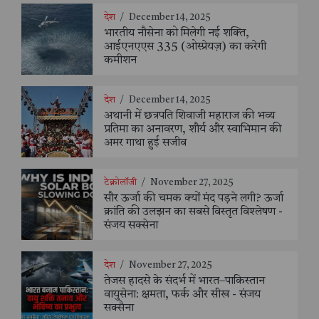
देश
/
December 14, 2025
भारतीय नौसेना को मिलेगी नई शक्ति,
आईएनएएस 335 (ओस्प्रेयज़) का करेगी
कमीशन
देश
/
December 14, 2025
अथानी में छत्रपति शिवाजी महाराज की भव्य
प्रतिमा का अनावरण, शौर्य और स्वाभिमान की
अमर गाथा हुई सजीव
टेक्नोलॉजी
/
November 27, 2025
सौर ऊर्जा की चमक क्यों मंद पड़ने लगी? ऊर्जा
क्रांति की उलझन का सबसे विस्तृत विश्लेषण -
संजय सक्सेना
देश
/
November 27, 2025
तेजस हादसे के संदर्भ में भारत–पाकिस्तान
वायुसेना: क्षमता, फर्क और सीख - संजय
सक्सैना