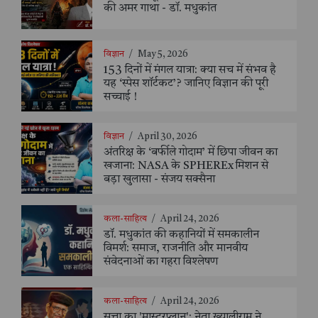
की अमर गाथा - डॉ. मधुकांत
विज्ञान
/
May 5, 2026
153 दिनों में मंगल यात्रा: क्या सच में संभव है
यह ‘स्पेस शॉर्टकट’? जानिए विज्ञान की पूरी
सच्चाई !
विज्ञान
/
April 30, 2026
अंतरिक्ष के ‘बर्फीले गोदाम’ में छिपा जीवन का
खजाना: NASA के SPHEREx मिशन से
बड़ा खुलासा - संजय सक्सैना
कला-साहित्य
/
April 24, 2026
डॉ. मधुकांत की कहानियों में समकालीन
विमर्श: समाज, राजनीति और मानवीय
संवेदनाओं का गहरा विश्लेषण
कला-साहित्य
/
April 24, 2026
सत्ता का 'मास्टरप्लान': नेता ख्यालीराम ने