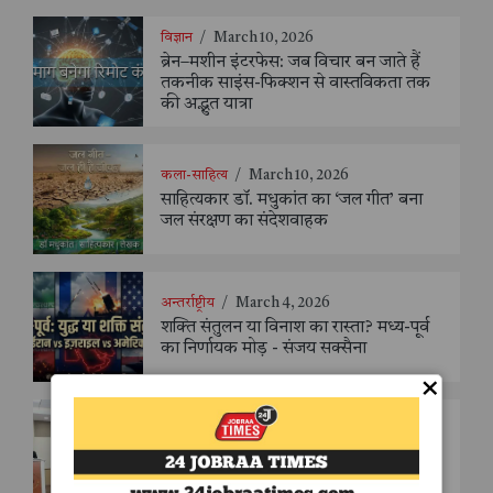
विज्ञान
/
March 10, 2026
ब्रेन–मशीन इंटरफेस: जब विचार बन जाते हैं
तकनीक साइंस-फिक्शन से वास्तविकता तक
की अद्भुत यात्रा
कला-साहित्य
/
March 10, 2026
साहित्यकार डॉ. मधुकांत का ‘जल गीत’ बना
जल संरक्षण का संदेशवाहक
अन्तर्राष्ट्रीय
/
March 4, 2026
शक्ति संतुलन या विनाश का रास्ता? मध्य-पूर्व
का निर्णायक मोड़ - संजय सक्सैना
×
देश
/
December 16, 2025
एनएचआरसी का 4-हफ्ते का विंटर इंटर्नशिप
प्रोग्राम – 2025 नई दिल्ली में शुरू