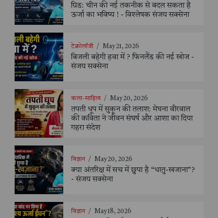
ग्रिड: चीन की नई तकनीक से बदल सकता है
ऊर्जा का भविष्य ! - विश्लेषक संजय सक्सेना
टेक्नोलॉजी
/
May 21, 2026
बिजली बहेगी हवा में ? फिनलैंड की नई खोज -
संजय सक्सेना
कला-साहित्य
/
May 20, 2026
तपती धूप में सुकून की तलाश: मेघना वीरवाल
की कविता ने जीवन संघर्ष और आशा का दिया
गहरा संदेश
विज्ञान
/
May 20, 2026
क्या अंतरिक्ष में सच में छुपा है “धातु-खजाना”?
- संजय सक्सेना
विज्ञान
/
May 18, 2026