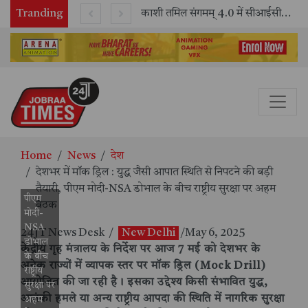
ित बनाया
Tranding
काशी तमिल संगमम् 4.0 में सीआईसीटी का स्टॉल बना तमिल भाषा और संस्कृति का केंद्र, ‘तमिल करकलाम’ से सीखना हुआ सरल
सितंबर में मॉयल ने रचा नया कीर्तिमा
Home
News
देश
देशभर में मॉक ड्रिल : युद्ध जैसी आपात स्थिति से निपटने की बड़ी
तैयारी, पीएम मोदी-NSA डोभाल के बीच राष्ट्रीय सुरक्षा पर अहम
पीएम
बैठक
मोदी-
NSA
24JT News Desk
/
New Delhi
/May 6, 2025
डोभाल
केंद्रीय गृह मंत्रालय
के निर्देश पर आज 7 मई को देशभर के
के बीच
अनेक राज्यों में व्यापक स्तर पर
मॉक ड्रिल (Mock Drill)
राष्ट्रीय
आयोजित की जा रही है। इसका उद्देश्य किसी संभावित युद्ध,
सुरक्षा पर
आतंकी हमले या अन्य राष्ट्रीय आपदा की स्थिति में
नागरिक सुरक्षा
अहम