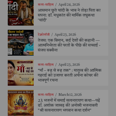
कला-साहित्य
/
April 24, 2026
आसमान छूते चांदी के भाव ने तोड़ा पिता का
सपना: डॉ. मधुकांत की मार्मिक लघुकथा
'चांदी'
टेक्नोलॉजी
/
April 23, 2026
तेजस: एक विमान, कई देशों की कहानी —
आत्मनिर्भरता की परतों के पीछे की सच्चाई -
संजय सक्सैना
कला-साहित्य
/
April 23, 2026
“माँ – रूह से रूह तक” : मातृत्व की आत्मिक
गहराई को उजागर करती अर्चना कोचर की
भावपूर्ण रचना
कला-साहित्य
/
March 12, 2026
23 भजनों में समाई सत्यनारायण कथा—पढ़ें
डॉ. अशोक जाखड़ की अनोखी भजनावली
"श्री सत्यनारायण भगवान कथा दर्शन"