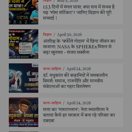
विज्ञान
/
May 5, 2026
153 दिनों में मंगल यात्रा: क्या सच में संभव है
यह ‘स्पेस शॉर्टकट’? जानिए विज्ञान की पूरी
सच्चाई !
विज्ञान
/
April 30, 2026
अंतरिक्ष के ‘बर्फीले गोदाम’ में छिपा जीवन का
खजाना: NASA के SPHEREx मिशन से
बड़ा खुलासा - संजय सक्सैना
कला-साहित्य
/
April 24, 2026
डॉ. मधुकांत की कहानियों में समकालीन
विमर्श: समाज, राजनीति और मानवीय
संवेदनाओं का गहरा विश्लेषण
कला-साहित्य
/
April 24, 2026
सत्ता का 'मास्टरप्लान': नेता ख्यालीराम ने
बताया कैसे हर सरकार में बना रहे परिवार का
दबदबा