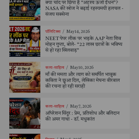
क्या चांद पर छिपा है “अदृश्य ऊर्जा ईंधन”?
NASA की खोज ने बढ़ाई रहस्यमयी हलचल -
संजय सक्सेना
पॉलिटिक्स
/
May 14, 2026
NEET पेपर लीक पर भड़के AAP नेता शिव
मोहन गुप्ता, बोले- “22 लाख छात्रों के भविष्य
से हो रहा खिलवाड़”
कला-साहित्य
/
May 10, 2026
माँ की ममता और त्याग को समर्पित भावुक
कविता ने छुआ दिल, लेखिका मेघना वीरवाल
की रचना हो रही सराही
कला-साहित्य
/
May 7, 2026
ऑपरेशन सिंदूर : प्रेम, प्रतिशोध और बलिदान
की अमर गाथा - डॉ. मधुकांत