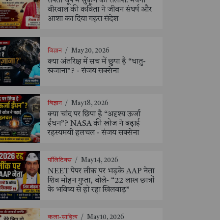
तपती धूप में सुकून की तलाश: मेघना
वीरवाल की कविता ने जीवन संघर्ष और
आशा का दिया गहरा संदेश
विज्ञान
/
May 20, 2026
क्या अंतरिक्ष में सच में छुपा है “धातु-
खजाना”? - संजय सक्सेना
विज्ञान
/
May 18, 2026
क्या चांद पर छिपा है “अदृश्य ऊर्जा
ईंधन”? NASA की खोज ने बढ़ाई
रहस्यमयी हलचल - संजय सक्सेना
पॉलिटिक्स
/
May 14, 2026
NEET पेपर लीक पर भड़के AAP नेता
शिव मोहन गुप्ता, बोले- “22 लाख छात्रों
के भविष्य से हो रहा खिलवाड़”
कला-साहित्य
/
May 10, 2026