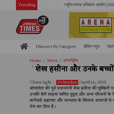
Tranding
सितंबर में मॉयल ने रचा नया कीर्तिमान, अब तक का सर्वश्रेष्ठ उत्पादन दर्ज: दूसरी तिमाही में 10.3% की शानदार उत्पादन वृद्धि
Discover By Category
ब्रेकिंग न्यूज़
टेक्न
Home
News
अन्तर्राष्ट्रीय
शेख हसीना और उनके बच्चों क
Charu Aghi
/
Dehradun
/April 14, 2025
बांग्लादेश की पूर्व प्रधानमंत्री शेख हसीना की मुश्कि
उनकी बेटी साइमा वाजिद पुतुल और अन्य परिजनों के खि
कार्रवाई भ्रष्टाचार और मानवता के खिलाफ अपराधों से 
तेज कर दिया है।