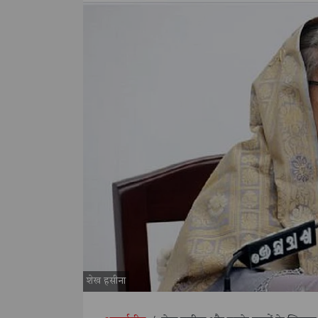
शेख हसीना