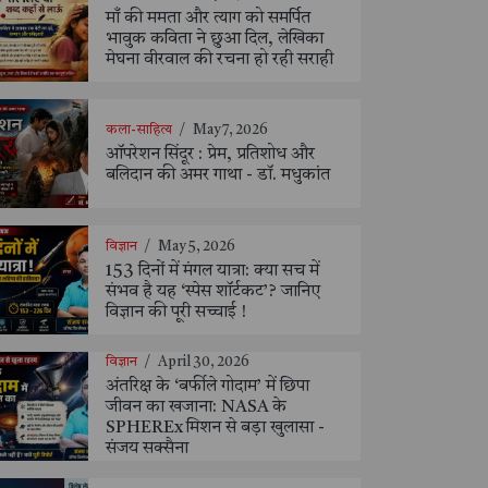
माँ की ममता और त्याग को समर्पित
भावुक कविता ने छुआ दिल, लेखिका
मेघना वीरवाल की रचना हो रही सराही
कला-साहित्य
/
May 7, 2026
ऑपरेशन सिंदूर : प्रेम, प्रतिशोध और
बलिदान की अमर गाथा - डॉ. मधुकांत
विज्ञान
/
May 5, 2026
153 दिनों में मंगल यात्रा: क्या सच में
संभव है यह ‘स्पेस शॉर्टकट’? जानिए
विज्ञान की पूरी सच्चाई !
विज्ञान
/
April 30, 2026
अंतरिक्ष के ‘बर्फीले गोदाम’ में छिपा
जीवन का खजाना: NASA के
SPHEREx मिशन से बड़ा खुलासा -
संजय सक्सैना