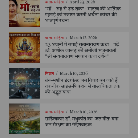
कला-साहित्य
/
April 23, 2026
“माँ – रूह से रूह तक” : मातृत्व की आत्मिक
गहराई को उजागर करती अर्चना कोचर की
भावपूर्ण रचना
कला-साहित्य
/
March 12, 2026
23 भजनों में समाई सत्यनारायण कथा—पढ़ें
डॉ. अशोक जाखड़ की अनोखी भजनावली
"श्री सत्यनारायण भगवान कथा दर्शन"
विज्ञान
/
March 10, 2026
ब्रेन–मशीन इंटरफेस: जब विचार बन जाते हैं
तकनीक साइंस-फिक्शन से वास्तविकता तक
की अद्भुत यात्रा
कला-साहित्य
/
March 10, 2026
साहित्यकार डॉ. मधुकांत का ‘जल गीत’ बना
जल संरक्षण का संदेशवाहक