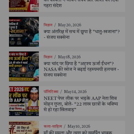
की कविता ने जीवन संघर्ष और आशा का दिया
गहरा संदेश
विज्ञान
/
May 20, 2026
क्या अंतरिक्ष में सच में छुपा है “धातु-खजाना”?
- संजय सक्सेना
विज्ञान
/
May 18, 2026
क्या चांद पर छिपा है “अदृश्य ऊर्जा ईंधन”?
NASA की खोज ने बढ़ाई रहस्यमयी हलचल -
संजय सक्सेना
पॉलिटिक्स
/
May 14, 2026
NEET पेपर लीक पर भड़के AAP नेता शिव
मोहन गुप्ता, बोले- “22 लाख छात्रों के भविष्य
से हो रहा खिलवाड़”
कला-साहित्य
/
May 10, 2026
माँ की ममता और त्याग को समर्पित भावुक