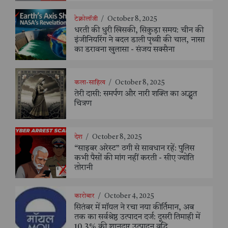
टेक्नोलॉजी
/
October 8, 2025
धरती की धुरी खिसकी, सिकुड़ा समय: चीन की
इंजीनियरिंग ने बदल डाली पृथ्वी की चाल, नासा
का डरावना खुलासा - संजय सक्सैना
कला-साहित्य
/
October 8, 2025
तेरी दासी: समर्पण और नारी शक्ति का अद्भुत
चित्रण
देश
/
October 8, 2025
“साइबर अरेस्ट” ठगी से सावधान रहें: पुलिस
कभी पैसों की मांग नहीं करती - सीए ज्योति
तोरानी
कारोबार
/
October 4, 2025
सितंबर में मॉयल ने रचा नया कीर्तिमान, अब
तक का सर्वश्रेष्ठ उत्पादन दर्ज: दूसरी तिमाही में
10.3% की शानदार उत्पादन वृद्धि