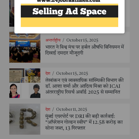
देश
/
October 15, 2025
रसायन और पेट्रोकेमिकल क्षेत्र में भारत-सऊदी
सहयोग को नई उड़ान, रणनीतिक साझेदारी को
मिली मजबूती
अन्तर्राष्ट्रीय
/
October 15, 2025
भारत ने विश्व मंच पर हर्बल औषधि विनियमन में
दिखाई दमदार मौजूदगी
देश
/
October 15, 2025
लेखांकन एवं व्यवसायिक सांख्यिकी विभाग की
डॉ. आशा शर्मा और आदित्य मिश्रा को ICAI
अंतरराष्ट्रीय रिसर्च अवॉर्ड 2025 से सम्मानित
देश
/
October 11, 2025
मुंबई एयरपोर्ट पर DRI की बड़ी कार्रवाई:
“ऑपरेशन गोल्डन स्वीप” में 12.58 करोड़ का
सोना जब्त, 13 गिरफ्तार