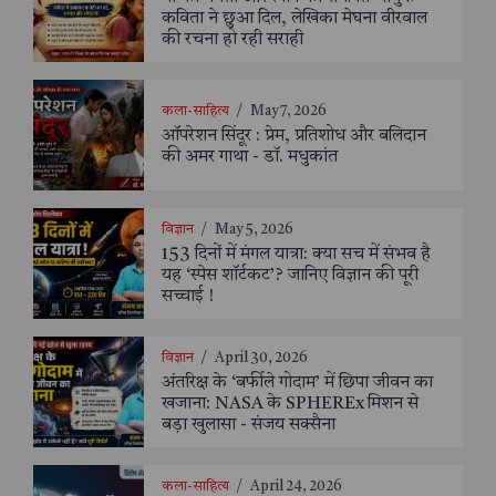
कविता ने छुआ दिल, लेखिका मेघना वीरवाल
की रचना हो रही सराही
कला-साहित्य
/
May 7, 2026
ऑपरेशन सिंदूर : प्रेम, प्रतिशोध और बलिदान
की अमर गाथा - डॉ. मधुकांत
विज्ञान
/
May 5, 2026
153 दिनों में मंगल यात्रा: क्या सच में संभव है
यह ‘स्पेस शॉर्टकट’? जानिए विज्ञान की पूरी
सच्चाई !
विज्ञान
/
April 30, 2026
अंतरिक्ष के ‘बर्फीले गोदाम’ में छिपा जीवन का
खजाना: NASA के SPHEREx मिशन से
बड़ा खुलासा - संजय सक्सैना
कला-साहित्य
/
April 24, 2026