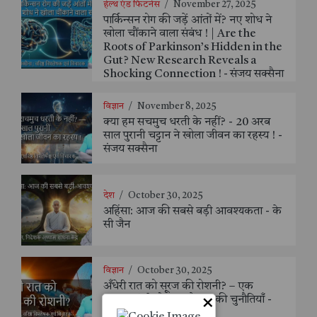
हेल्थ एंड फिटनेस
/
November 27, 2025
पार्किन्सन रोग की जड़ें आंतों में? नए शोध ने
खोला चौंकाने वाला संबंध ! | Are the
Roots of Parkinson’s Hidden in the
Gut? New Research Reveals a
Shocking Connection ! - संजय सक्सैना
विज्ञान
/
November 8, 2025
क्या हम सचमुच धरती के नहीं? - 20 अरब
साल पुरानी चट्टान ने खोला जीवन का रहस्य ! -
संजय सक्सैना
देश
/
October 30, 2025
अहिंसा: आज की सबसे बड़ी आवश्यकता - के
सी जैन
विज्ञान
/
October 30, 2025
अँधेरी रात को सूरज की रोशनी? – एक
×
महत्वाकांक्षी योजना और उसकी चुनौतियाँ -
संजय सक्सैना