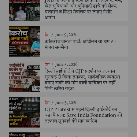
JNU के बराक हॉस्टल छात्रों का प्रदर्शन, मेस,
खेल सुविधाओं और बुनियादी ढांचे को लेकर
प्रशासन व शिक्षा मंत्रालय पर लगाए गंभीर
आरोप
देश
/
June 9, 2026
कॉकरोच जनता पार्टी: आंदोलन या भ्रम ? -
संजय सक्सैना
देश
/
June 5, 2026
दिल्ली हाईकोर्ट ने CJP प्रदर्शन पर तत्काल
सुनवाई से किया इनकार, सार्वजनिक व्यवस्था
बनाए रखने की मांग वाली याचिका पर नहीं
मिली त्वरित राहत
देश
/
June 5, 2026
CJP Protest से पहले दिल्ली हाईकोर्ट का
बड़ा फैसला: Save India Foundation की
तत्काल सुनवाई की मांग खारिज