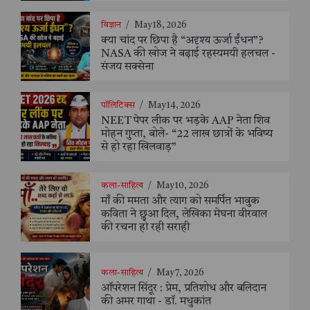
विज्ञान
/
May 18, 2026
क्या चांद पर छिपा है “अदृश्य ऊर्जा ईंधन”?
NASA की खोज ने बढ़ाई रहस्यमयी हलचल -
संजय सक्सेना
पॉलिटिक्स
/
May 14, 2026
NEET पेपर लीक पर भड़के AAP नेता शिव
मोहन गुप्ता, बोले- “22 लाख छात्रों के भविष्य
से हो रहा खिलवाड़”
कला-साहित्य
/
May 10, 2026
माँ की ममता और त्याग को समर्पित भावुक
कविता ने छुआ दिल, लेखिका मेघना वीरवाल
की रचना हो रही सराही
कला-साहित्य
/
May 7, 2026
ऑपरेशन सिंदूर : प्रेम, प्रतिशोध और बलिदान
की अमर गाथा - डॉ. मधुकांत