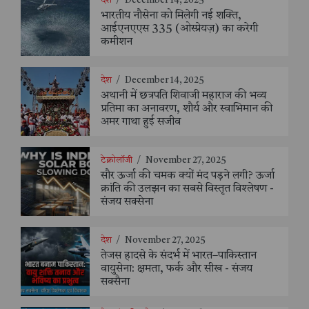
देश
/
December 14, 2025
भारतीय नौसेना को मिलेगी नई शक्ति,
आईएनएएस 335 (ओस्प्रेयज़) का करेगी
कमीशन
देश
/
December 14, 2025
अथानी में छत्रपति शिवाजी महाराज की भव्य
प्रतिमा का अनावरण, शौर्य और स्वाभिमान की
अमर गाथा हुई सजीव
टेक्नोलॉजी
/
November 27, 2025
सौर ऊर्जा की चमक क्यों मंद पड़ने लगी? ऊर्जा
क्रांति की उलझन का सबसे विस्तृत विश्लेषण -
संजय सक्सेना
देश
/
November 27, 2025
तेजस हादसे के संदर्भ में भारत–पाकिस्तान
वायुसेना: क्षमता, फर्क और सीख - संजय
सक्सैना