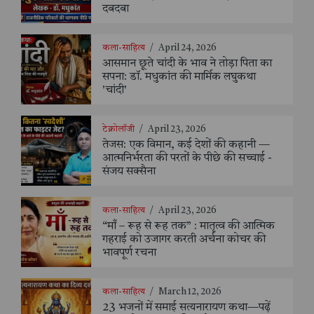
दबदबा
कला-साहित्य
/
April 24, 2026
आसमान छूते चांदी के भाव ने तोड़ा पिता का
सपना: डॉ. मधुकांत की मार्मिक लघुकथा
'चांदी'
टेक्नोलॉजी
/
April 23, 2026
तेजस: एक विमान, कई देशों की कहानी —
आत्मनिर्भरता की परतों के पीछे की सच्चाई -
संजय सक्सैना
कला-साहित्य
/
April 23, 2026
“माँ – रूह से रूह तक” : मातृत्व की आत्मिक
गहराई को उजागर करती अर्चना कोचर की
भावपूर्ण रचना
कला-साहित्य
/
March 12, 2026
23 भजनों में समाई सत्यनारायण कथा—पढ़ें