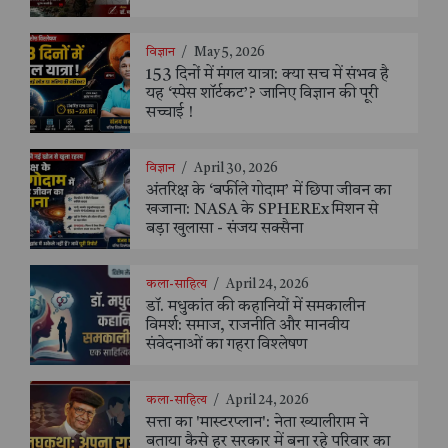
विज्ञान
/
May 5, 2026
153 दिनों में मंगल यात्रा: क्या सच में संभव है
यह ‘स्पेस शॉर्टकट’? जानिए विज्ञान की पूरी
सच्चाई !
विज्ञान
/
April 30, 2026
अंतरिक्ष के ‘बर्फीले गोदाम’ में छिपा जीवन का
खजाना: NASA के SPHEREx मिशन से
बड़ा खुलासा - संजय सक्सैना
कला-साहित्य
/
April 24, 2026
डॉ. मधुकांत की कहानियों में समकालीन
विमर्श: समाज, राजनीति और मानवीय
संवेदनाओं का गहरा विश्लेषण
कला-साहित्य
/
April 24, 2026
सत्ता का 'मास्टरप्लान': नेता ख्यालीराम ने
बताया कैसे हर सरकार में बना रहे परिवार का