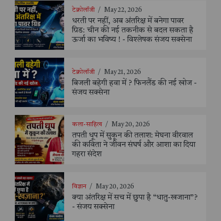
टेक्नोलॉजी
/
May 22, 2026
धरती पर नहीं, अब अंतरिक्ष में बनेगा पावर
ग्रिड: चीन की नई तकनीक से बदल सकता है
ऊर्जा का भविष्य ! - विश्लेषक संजय सक्सेना
टेक्नोलॉजी
/
May 21, 2026
बिजली बहेगी हवा में ? फिनलैंड की नई खोज -
संजय सक्सेना
कला-साहित्य
/
May 20, 2026
तपती धूप में सुकून की तलाश: मेघना वीरवाल
की कविता ने जीवन संघर्ष और आशा का दिया
गहरा संदेश
विज्ञान
/
May 20, 2026
क्या अंतरिक्ष में सच में छुपा है “धातु-खजाना”?
- संजय सक्सेना