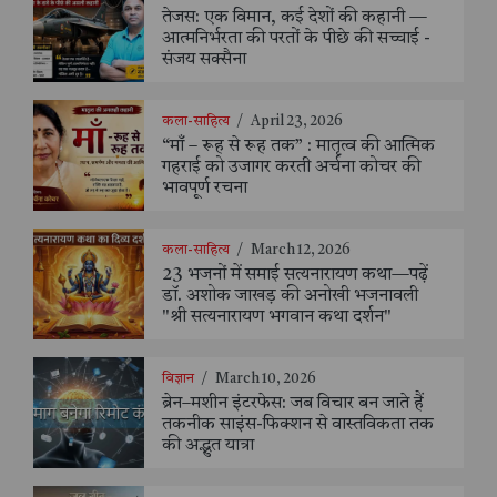
तेजस: एक विमान, कई देशों की कहानी —
आत्मनिर्भरता की परतों के पीछे की सच्चाई -
संजय सक्सैना
कला-साहित्य
/
April 23, 2026
“माँ – रूह से रूह तक” : मातृत्व की आत्मिक
गहराई को उजागर करती अर्चना कोचर की
भावपूर्ण रचना
कला-साहित्य
/
March 12, 2026
23 भजनों में समाई सत्यनारायण कथा—पढ़ें
डॉ. अशोक जाखड़ की अनोखी भजनावली
"श्री सत्यनारायण भगवान कथा दर्शन"
विज्ञान
/
March 10, 2026
ब्रेन–मशीन इंटरफेस: जब विचार बन जाते हैं
तकनीक साइंस-फिक्शन से वास्तविकता तक
की अद्भुत यात्रा