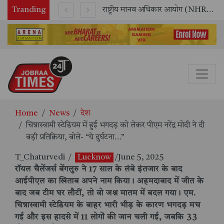
Tranding
सितंबर में मॉयल ने रचा नया कीर्तिमान, अब तक का सर्वश्रेष्ठ उत्पादन दर्ज: दूसरी तिमाही में 10.3% की शानदार उत्पादन वृद्धि
राष्ट्रीय मानव अधिकार आयोग (NHRC) के ऑनलाइन इंटर्नशिप कार्यक्रम का समापन, 21 राज्यों के छात्रों ने किया सफलतापूर्वक पूर्ण
Home
News
देश
चिन्नास्वामी स्टेडियम में हुई भगदड़ को लेकर पीएम नरेंद्र मोदी ने दी
बड़ी प्रतिक्रिया, बोले- “ये दुर्घटना…”
T_Chaturvedi
/
Lucknow
/June 5, 2025
रॉयल चैलेंजर्स बेंगलुरु ने 17 साल के लंबे इंतजार के बाद
आईपीएल का खिताब अपने नाम किया। अहमदाबाद में जीत के
बाद जब टीम घर लौटीं, तो वो जश्न मातम में बदल गया। एम.
चिन्नास्वामी स्टेडियम के बाहर भारी भीड़ के कारण भगदड़ मच
गई और इस हादसे में 11 लोगों की जान चली गई, जबकि 33