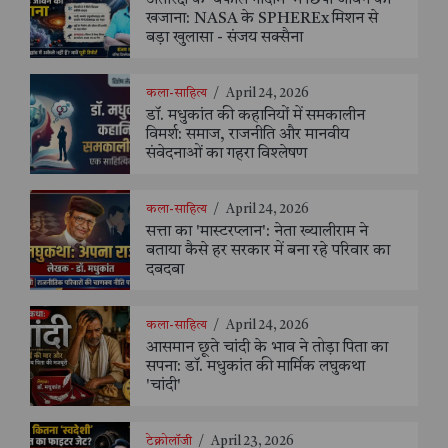
खजाना: NASA के SPHEREx मिशन से
बड़ा खुलासा - संजय सक्सैना
कला-साहित्य
/
April 24, 2026
डॉ. मधुकांत की कहानियों में समकालीन
विमर्श: समाज, राजनीति और मानवीय
संवेदनाओं का गहरा विश्लेषण
कला-साहित्य
/
April 24, 2026
सत्ता का 'मास्टरप्लान': नेता ख्यालीराम ने
बताया कैसे हर सरकार में बना रहे परिवार का
दबदबा
कला-साहित्य
/
April 24, 2026
आसमान छूते चांदी के भाव ने तोड़ा पिता का
सपना: डॉ. मधुकांत की मार्मिक लघुकथा
'चांदी'
टेक्नोलॉजी
/
April 23, 2026