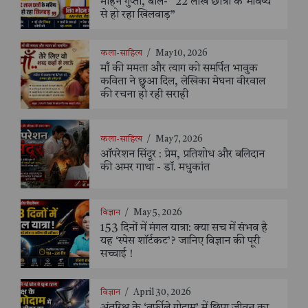
मोहन गुप्ता, बोले- “22 लाख छात्रों के भविष्य
से हो रहा खिलवाड़”
कला-साहित्य
/
May 10, 2026
माँ की ममता और त्याग को समर्पित भावुक
कविता ने छुआ दिल, लेखिका मेघना वीरवाल
की रचना हो रही सराही
कला-साहित्य
/
May 7, 2026
ऑपरेशन सिंदूर : प्रेम, प्रतिशोध और बलिदान
की अमर गाथा - डॉ. मधुकांत
विज्ञान
/
May 5, 2026
153 दिनों में मंगल यात्रा: क्या सच में संभव है
यह ‘स्पेस शॉर्टकट’? जानिए विज्ञान की पूरी
सच्चाई !
विज्ञान
/
April 30, 2026
अंतरिक्ष के ‘बर्फीले गोदाम’ में छिपा जीवन का