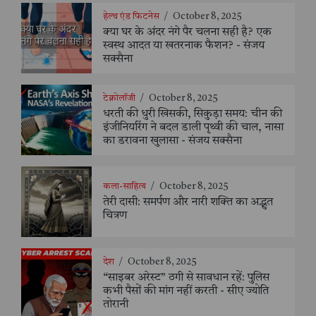
हेल्थ एंड फिटनेस
/
October 8, 2025
क्या घर के अंदर नंगे पैर चलना सही है? एक
स्वस्थ आदत या खतरनाक फैशन? - संजय
सक्सैना
टेक्नोलॉजी
/
October 8, 2025
धरती की धुरी खिसकी, सिकुड़ा समय: चीन की
इंजीनियरिंग ने बदल डाली पृथ्वी की चाल, नासा
का डरावना खुलासा - संजय सक्सैना
कला-साहित्य
/
October 8, 2025
तेरी दासी: समर्पण और नारी शक्ति का अद्भुत
चित्रण
देश
/
October 8, 2025
“साइबर अरेस्ट” ठगी से सावधान रहें: पुलिस
कभी पैसों की मांग नहीं करती - सीए ज्योति
तोरानी