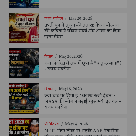
कला-साहित्य
/
May 20, 2026
तपती धूप में सुकून की तलाश: मेघना वीरवाल
की कविता ने जीवन संघर्ष और आशा का दिया
गहरा संदेश
विज्ञान
/
May 20, 2026
क्या अंतरिक्ष में सच में छुपा है “धातु-खजाना”?
- संजय सक्सेना
विज्ञान
/
May 18, 2026
क्या चांद पर छिपा है “अदृश्य ऊर्जा ईंधन”?
NASA की खोज ने बढ़ाई रहस्यमयी हलचल -
संजय सक्सेना
पॉलिटिक्स
/
May 14, 2026
NEET पेपर लीक पर भड़के AAP नेता शिव