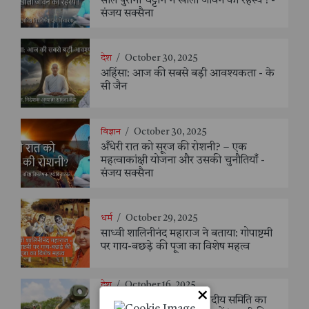
साल पुरानी चट्टान ने खोला जीवन का रहस्य ! -
संजय सक्सैना
देश
/
October 30, 2025
अहिंसा: आज की सबसे बड़ी आवश्यकता - के
सी जैन
विज्ञान
/
October 30, 2025
अँधेरी रात को सूरज की रोशनी? – एक
महत्वाकांक्षी योजना और उसकी चुनौतियाँ -
संजय सक्सैना
धर्म
/
October 29, 2025
साध्वी शालिनीनंद महाराज ने बताया: गोपाष्टमी
पर गाय-बछड़े की पूजा का विशेष महत्व
देश
/
October 16, 2025
×
रक्षा मंत्री की अध्यक्षता में संसदीय समिति का