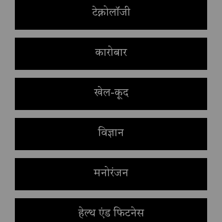
टेक्नोलॉजी
कारोबार
खेल-कूद
विज्ञान
मनोरंजन
हेल्थ एंड फिटनेस