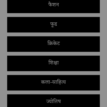
फैशन
फूड
क्रिकेट
शिक्षा
कला-साहित्य
ज्योतिष