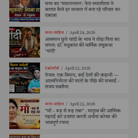
सत्ता का 'मास्टरप्लान': नेता ख्यालीराम ने
बताया कैसे हर सरकार में बना रहे परिवार का
दबदबा
कला-साहित्य
/
April 24, 2026
आसमान छूते चांदी के भाव ने तोड़ा पिता का
सपना: डॉ. मधुकांत की मार्मिक लघुकथा
'चांदी'
टेक्नोलॉजी
/
April 23, 2026
तेजस: एक विमान, कई देशों की कहानी —
आत्मनिर्भरता की परतों के पीछे की सच्चाई -
संजय सक्सैना
कला-साहित्य
/
April 23, 2026
“माँ – रूह से रूह तक” : मातृत्व की आत्मिक
गहराई को उजागर करती अर्चना कोचर की
भावपूर्ण रचना