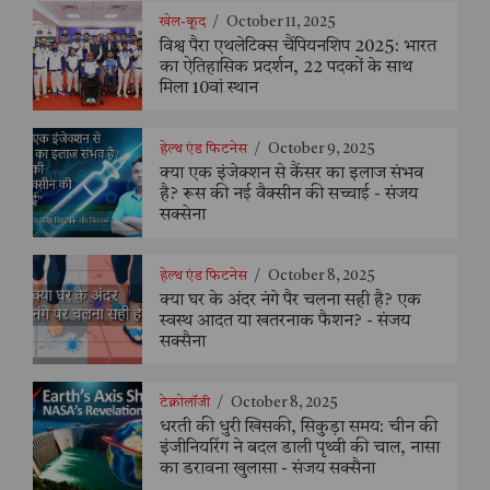
खेल-कूद
/
October 11, 2025
विश्व पैरा एथलेटिक्स चैंपियनशिप 2025: भारत
का ऐतिहासिक प्रदर्शन, 22 पदकों के साथ
मिला 10वां स्थान
हेल्थ एंड फिटनेस
/
October 9, 2025
क्या एक इंजेक्शन से कैंसर का इलाज संभव
है? रूस की नई वैक्सीन की सच्चाई - संजय
सक्सेना
हेल्थ एंड फिटनेस
/
October 8, 2025
क्या घर के अंदर नंगे पैर चलना सही है? एक
स्वस्थ आदत या खतरनाक फैशन? - संजय
सक्सैना
टेक्नोलॉजी
/
October 8, 2025
धरती की धुरी खिसकी, सिकुड़ा समय: चीन की
इंजीनियरिंग ने बदल डाली पृथ्वी की चाल, नासा
का डरावना खुलासा - संजय सक्सैना