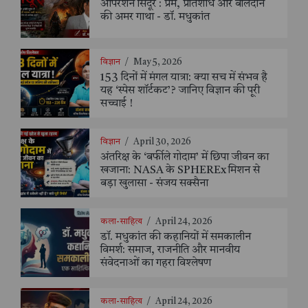
ऑपरेशन सिंदूर : प्रेम, प्रतिशोध और बलिदान
की अमर गाथा - डॉ. मधुकांत
विज्ञान
/
May 5, 2026
153 दिनों में मंगल यात्रा: क्या सच में संभव है
यह ‘स्पेस शॉर्टकट’? जानिए विज्ञान की पूरी
सच्चाई !
विज्ञान
/
April 30, 2026
अंतरिक्ष के ‘बर्फीले गोदाम’ में छिपा जीवन का
खजाना: NASA के SPHEREx मिशन से
बड़ा खुलासा - संजय सक्सैना
कला-साहित्य
/
April 24, 2026
डॉ. मधुकांत की कहानियों में समकालीन
विमर्श: समाज, राजनीति और मानवीय
संवेदनाओं का गहरा विश्लेषण
कला-साहित्य
/
April 24, 2026