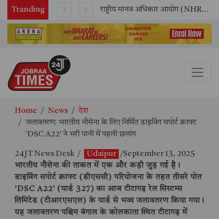
Tranding
सितंबर में मॉयल ने रचा नया कीर्तिमान, अब तक का सर्वश्रेष्ठ उत्पादन दर्ज: दूसरी तिमाही में 10.3% की शानदार उत्पादन वृद्धि
राष्ट्रीय मानव अधिकार आयोग (NHRC) के ऑनलाइन इंटर्नशिप कार्यक्रम का समापन, 21 राज्यों के छात्रों ने किया सफलतापूर्वक पूर्ण
Home
News
देश
जलावतरण: भारतीय नौसेना के लिए निर्मित डाइविंग सपोर्ट क्राफ्ट
'DSC A22' ने भरी पानी में पहली छलांग
24JT News Desk
/
Udaipur
/September 13, 2025
भारतीय नौसेना की ताकत में एक और कड़ी जुड़ गई है।
डाइविंग सपोर्ट क्राफ्ट (डीएससी) परियोजना के तहत तीसरे पोत
'DSC A22' (यार्ड 327) का आज टीटागढ़ रेल सिस्टम्स
लिमिटेड (टीआरएसएल) के यार्ड से भव्य जलावतरण किया गया।
यह जलावतरण पश्चिम बंगाल के कोलकाता स्थित टीटागढ़ में