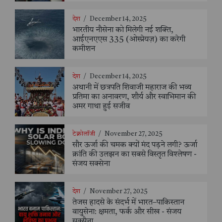
देश
/
December 14, 2025
भारतीय नौसेना को मिलेगी नई शक्ति,
आईएनएएस 335 (ओस्प्रेयज़) का करेगी
कमीशन
देश
/
December 14, 2025
अथानी में छत्रपति शिवाजी महाराज की भव्य
प्रतिमा का अनावरण, शौर्य और स्वाभिमान की
अमर गाथा हुई सजीव
टेक्नोलॉजी
/
November 27, 2025
सौर ऊर्जा की चमक क्यों मंद पड़ने लगी? ऊर्जा
क्रांति की उलझन का सबसे विस्तृत विश्लेषण -
संजय सक्सेना
देश
/
November 27, 2025
तेजस हादसे के संदर्भ में भारत–पाकिस्तान
वायुसेना: क्षमता, फर्क और सीख - संजय
सक्सैना