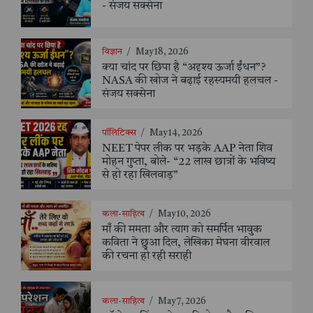
- संजय सक्सेना
विज्ञान
/
May 18, 2026
क्या चांद पर छिपा है “अदृश्य ऊर्जा ईंधन”?
NASA की खोज ने बढ़ाई रहस्यमयी हलचल -
संजय सक्सेना
पॉलिटिक्स
/
May 14, 2026
NEET पेपर लीक पर भड़के AAP नेता शिव
मोहन गुप्ता, बोले- “22 लाख छात्रों के भविष्य
से हो रहा खिलवाड़”
कला-साहित्य
/
May 10, 2026
माँ की ममता और त्याग को समर्पित भावुक
कविता ने छुआ दिल, लेखिका मेघना वीरवाल
की रचना हो रही सराही
कला-साहित्य
/
May 7, 2026