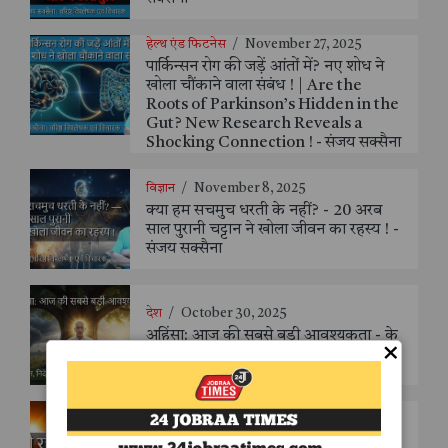
हेल्थ एंड फिटनेस
/
November 27, 2025
पार्किन्सन रोग की जड़ें आंतों में? नए शोध ने
खोला चौंकाने वाला संबंध ! | Are the
Roots of Parkinson’s Hidden in the
Gut? New Research Reveals a
Shocking Connection ! - संजय सक्सैना
विज्ञान
/
November 8, 2025
क्या हम सचमुच धरती के नहीं? - 20 अरब
साल पुरानी चट्टान ने खोला जीवन का रहस्य ! -
संजय सक्सैना
देश
/
October 30, 2025
अहिंसा: आज की सबसे बड़ी आवश्यकता - के
×
सी जैन
विज्ञान
/
October 30, 2025
अँधेरी रात को सूरज की रोशनी? – एक