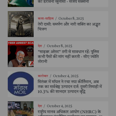
का डरावना खुलासा - संजय सक्सैना
कला-साहित्य
/
October 8, 2025
तेरी दासी: समर्पण और नारी शक्ति का अद्भुत
चित्रण
देश
/
October 8, 2025
“साइबर अरेस्ट” ठगी से सावधान रहें: पुलिस
कभी पैसों की मांग नहीं करती - सीए ज्योति
तोरानी
कारोबार
/
October 4, 2025
सितंबर में मॉयल ने रचा नया कीर्तिमान, अब
तक का सर्वश्रेष्ठ उत्पादन दर्ज: दूसरी तिमाही में
10.3% की शानदार उत्पादन वृद्धि
देश
/
October 4, 2025
राष्ट्रीय मानव अधिकार आयोग (NHRC) के