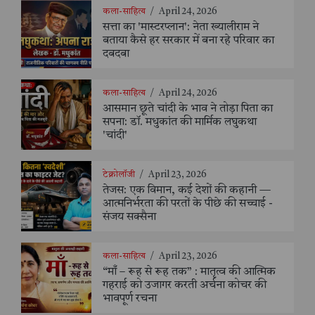
कला-साहित्य
/
April 24, 2026
सत्ता का 'मास्टरप्लान': नेता ख्यालीराम ने
बताया कैसे हर सरकार में बना रहे परिवार का
दबदबा
कला-साहित्य
/
April 24, 2026
आसमान छूते चांदी के भाव ने तोड़ा पिता का
सपना: डॉ. मधुकांत की मार्मिक लघुकथा
'चांदी'
टेक्नोलॉजी
/
April 23, 2026
तेजस: एक विमान, कई देशों की कहानी —
आत्मनिर्भरता की परतों के पीछे की सच्चाई -
संजय सक्सैना
कला-साहित्य
/
April 23, 2026
“माँ – रूह से रूह तक” : मातृत्व की आत्मिक
गहराई को उजागर करती अर्चना कोचर की
भावपूर्ण रचना