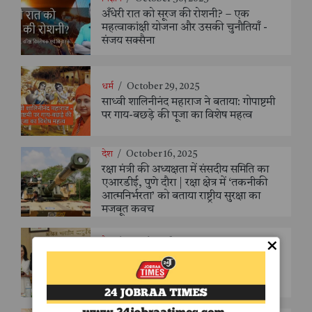
अँधेरी रात को सूरज की रोशनी? – एक
महत्वाकांक्षी योजना और उसकी चुनौतियाँ -
संजय सक्सैना
धर्म
/
October 29, 2025
साध्वी शालिनीनंद महाराज ने बताया: गोपाष्टमी
पर गाय-बछड़े की पूजा का विशेष महत्व
देश
/
October 16, 2025
रक्षा मंत्री की अध्यक्षता में संसदीय समिति का
एआरडीई, पुणे दौरा | रक्षा क्षेत्र में ‘तकनीकी
आत्मनिर्भरता’ को बताया राष्ट्रीय सुरक्षा का
मजबूत कवच
×
देश
/
October 16, 2025
ब्राज़ील के उपराष्ट्रपति ने किया अखिल भारतीय
आयुर्वेद संस्थान का दौरा, कहा – “दुनिया को
आयुर्वेद के शाश्वत ज्ञान की है आवश्यकता”