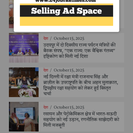
देश
/
October 16, 2025
राष्ट्रपति भवन में संयुक्त राष्ट्र सैन्य प्रमुखों की
भव्य मेज़बानी, राष्ट्रपति मुर्मु ने कहा - "शांति
ऐसा बीज बने, जिससे दुनिया को सुरक्षित
बचपन और सौहार्दपूर्ण समाज मिले"
देश
/
October 15, 2025
उदयपुर में दो दिवसीय राज्य पर्यटन मंत्रियों की
बैठक संपन्न, "एक राज्य: एक वैश्विक गंतव्य"
दृष्टिकोण को मिली नई दिशा
देश
/
October 15, 2025
नई दिल्ली में रक्षा मंत्री राजनाथ सिंह और
ब्राज़ील के उपराष्ट्रपति के बीच अहम मुलाक़ात,
द्विपक्षीय रक्षा सहयोग को लेकर हुई विस्तृत
चर्चा
देश
/
October 15, 2025
रसायन और पेट्रोकेमिकल क्षेत्र में भारत-सऊदी
सहयोग को नई उड़ान, रणनीतिक साझेदारी को
मिली मजबूती