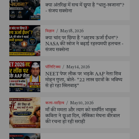
क्या अंतरिक्ष में सच में छुपा है “धातु-खजाना”?
- संजय सक्सेना
विज्ञान
/
May 18, 2026
क्या चांद पर छिपा है “अदृश्य ऊर्जा ईंधन”?
NASA की खोज ने बढ़ाई रहस्यमयी हलचल -
संजय सक्सेना
पॉलिटिक्स
/
May 14, 2026
NEET पेपर लीक पर भड़के AAP नेता शिव
मोहन गुप्ता, बोले- “22 लाख छात्रों के भविष्य
से हो रहा खिलवाड़”
कला-साहित्य
/
May 10, 2026
माँ की ममता और त्याग को समर्पित भावुक
कविता ने छुआ दिल, लेखिका मेघना वीरवाल
की रचना हो रही सराही