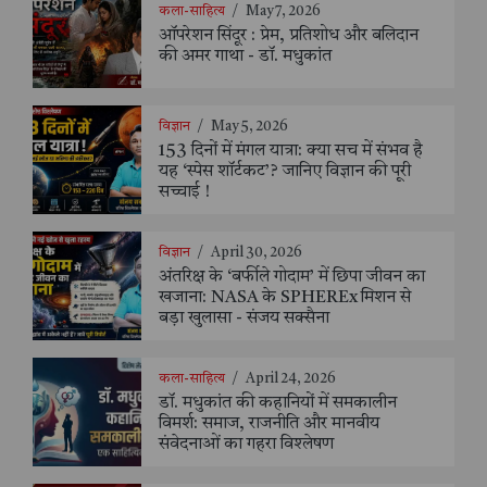
कला-साहित्य
/
May 7, 2026
ऑपरेशन सिंदूर : प्रेम, प्रतिशोध और बलिदान
की अमर गाथा - डॉ. मधुकांत
विज्ञान
/
May 5, 2026
153 दिनों में मंगल यात्रा: क्या सच में संभव है
यह ‘स्पेस शॉर्टकट’? जानिए विज्ञान की पूरी
सच्चाई !
विज्ञान
/
April 30, 2026
अंतरिक्ष के ‘बर्फीले गोदाम’ में छिपा जीवन का
खजाना: NASA के SPHEREx मिशन से
बड़ा खुलासा - संजय सक्सैना
कला-साहित्य
/
April 24, 2026
डॉ. मधुकांत की कहानियों में समकालीन
विमर्श: समाज, राजनीति और मानवीय
संवेदनाओं का गहरा विश्लेषण