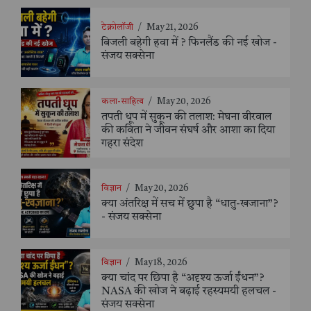
टेक्नोलॉजी
/
May 21, 2026
बिजली बहेगी हवा में ? फिनलैंड की नई खोज -
संजय सक्सेना
कला-साहित्य
/
May 20, 2026
तपती धूप में सुकून की तलाश: मेघना वीरवाल
की कविता ने जीवन संघर्ष और आशा का दिया
गहरा संदेश
विज्ञान
/
May 20, 2026
क्या अंतरिक्ष में सच में छुपा है “धातु-खजाना”?
- संजय सक्सेना
विज्ञान
/
May 18, 2026
क्या चांद पर छिपा है “अदृश्य ऊर्जा ईंधन”?
NASA की खोज ने बढ़ाई रहस्यमयी हलचल -
संजय सक्सेना