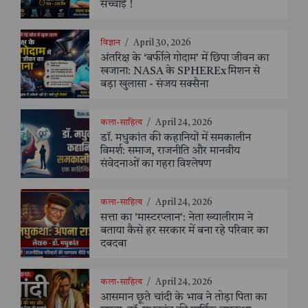
सच्चाई !
विज्ञान
/
April 30, 2026
अंतरिक्ष के ‘बर्फीले गोदाम’ में छिपा जीवन का
खजाना: NASA के SPHEREx मिशन से
बड़ा खुलासा - संजय सक्सैना
कला-साहित्य
/
April 24, 2026
डॉ. मधुकांत की कहानियों में समकालीन
विमर्श: समाज, राजनीति और मानवीय
संवेदनाओं का गहरा विश्लेषण
कला-साहित्य
/
April 24, 2026
सत्ता का 'मास्टरप्लान': नेता ख्यालीराम ने
बताया कैसे हर सरकार में बना रहे परिवार का
दबदबा
कला-साहित्य
/
April 24, 2026
आसमान छूते चांदी के भाव ने तोड़ा पिता का