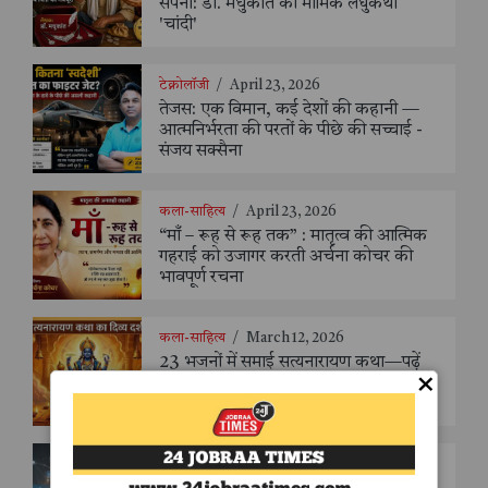
सपना: डॉ. मधुकांत की मार्मिक लघुकथा
'चांदी'
टेक्नोलॉजी
/
April 23, 2026
तेजस: एक विमान, कई देशों की कहानी —
आत्मनिर्भरता की परतों के पीछे की सच्चाई -
संजय सक्सैना
कला-साहित्य
/
April 23, 2026
“माँ – रूह से रूह तक” : मातृत्व की आत्मिक
गहराई को उजागर करती अर्चना कोचर की
भावपूर्ण रचना
कला-साहित्य
/
March 12, 2026
23 भजनों में समाई सत्यनारायण कथा—पढ़ें
×
डॉ. अशोक जाखड़ की अनोखी भजनावली
"श्री सत्यनारायण भगवान कथा दर्शन"
विज्ञान
/
March 10, 2026