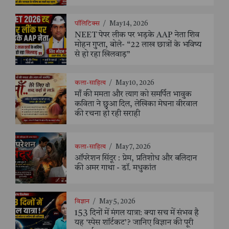
पॉलिटिक्स
/
May 14, 2026
NEET पेपर लीक पर भड़के AAP नेता शिव
मोहन गुप्ता, बोले- “22 लाख छात्रों के भविष्य
से हो रहा खिलवाड़”
कला-साहित्य
/
May 10, 2026
माँ की ममता और त्याग को समर्पित भावुक
कविता ने छुआ दिल, लेखिका मेघना वीरवाल
की रचना हो रही सराही
कला-साहित्य
/
May 7, 2026
ऑपरेशन सिंदूर : प्रेम, प्रतिशोध और बलिदान
की अमर गाथा - डॉ. मधुकांत
विज्ञान
/
May 5, 2026
153 दिनों में मंगल यात्रा: क्या सच में संभव है
यह ‘स्पेस शॉर्टकट’? जानिए विज्ञान की पूरी