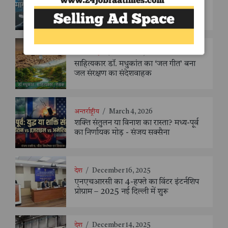
ब्रेन–मशीन इंटरफेस: जब विचार बन जाते हैं
तकनीक साइंस-फिक्शन से वास्तविकता तक
की अद्भुत यात्रा
कला-साहित्य
/
March 10, 2026
साहित्यकार डॉ. मधुकांत का ‘जल गीत’ बना
जल संरक्षण का संदेशवाहक
अन्तर्राष्ट्रीय
/
March 4, 2026
शक्ति संतुलन या विनाश का रास्ता? मध्य-पूर्व
का निर्णायक मोड़ - संजय सक्सैना
देश
/
December 16, 2025
एनएचआरसी का 4-हफ्ते का विंटर इंटर्नशिप
प्रोग्राम – 2025 नई दिल्ली में शुरू
देश
/
December 14, 2025