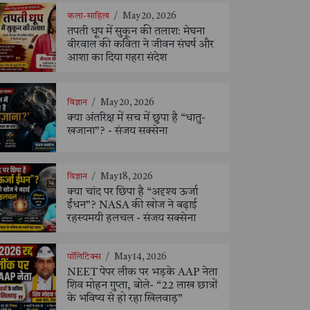
कला-साहित्य
/
May 20, 2026
तपती धूप में सुकून की तलाश: मेघना
वीरवाल की कविता ने जीवन संघर्ष और
आशा का दिया गहरा संदेश
विज्ञान
/
May 20, 2026
क्या अंतरिक्ष में सच में छुपा है “धातु-
खजाना”? - संजय सक्सेना
विज्ञान
/
May 18, 2026
क्या चांद पर छिपा है “अदृश्य ऊर्जा
ईंधन”? NASA की खोज ने बढ़ाई
रहस्यमयी हलचल - संजय सक्सेना
पॉलिटिक्स
/
May 14, 2026
NEET पेपर लीक पर भड़के AAP नेता
शिव मोहन गुप्ता, बोले- “22 लाख छात्रों
के भविष्य से हो रहा खिलवाड़”