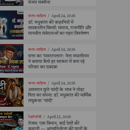
संजय सक्सैना
कला-साहित्य
/
April 24, 2026
डॉ. मधुकांत की कहानियों में
समकालीन विमर्श: समाज, राजनीति और
मानवीय संवेदनाओं का गहरा विश्लेषण
कला-साहित्य
/
April 24, 2026
सत्ता का 'मास्टरप्लान': नेता ख्यालीराम
ने बताया कैसे हर सरकार में बना रहे
परिवार का दबदबा
कला-साहित्य
/
April 24, 2026
आसमान छूते चांदी के भाव ने तोड़ा
पिता का सपना: डॉ. मधुकांत की मार्मिक
लघुकथा 'चांदी'
टेक्नोलॉजी
/
April 23, 2026
तेजस: एक विमान, कई देशों की
कहानी — आत्मनिर्भरता की परतों के