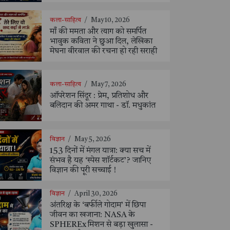
कला-साहित्य
/
May 10, 2026
माँ की ममता और त्याग को समर्पित
भावुक कविता ने छुआ दिल, लेखिका
मेघना वीरवाल की रचना हो रही सराही
कला-साहित्य
/
May 7, 2026
ऑपरेशन सिंदूर : प्रेम, प्रतिशोध और
बलिदान की अमर गाथा - डॉ. मधुकांत
विज्ञान
/
May 5, 2026
153 दिनों में मंगल यात्रा: क्या सच में
संभव है यह ‘स्पेस शॉर्टकट’? जानिए
विज्ञान की पूरी सच्चाई !
विज्ञान
/
April 30, 2026
अंतरिक्ष के ‘बर्फीले गोदाम’ में छिपा
जीवन का खजाना: NASA के
SPHEREx मिशन से बड़ा खुलासा -