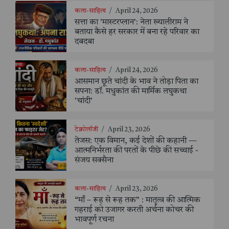
कला-साहित्य
/
April 24, 2026
सत्ता का 'मास्टरप्लान': नेता ख्यालीराम ने
बताया कैसे हर सरकार में बना रहे परिवार का
दबदबा
कला-साहित्य
/
April 24, 2026
आसमान छूते चांदी के भाव ने तोड़ा पिता का
सपना: डॉ. मधुकांत की मार्मिक लघुकथा
'चांदी'
टेक्नोलॉजी
/
April 23, 2026
तेजस: एक विमान, कई देशों की कहानी —
आत्मनिर्भरता की परतों के पीछे की सच्चाई -
संजय सक्सैना
कला-साहित्य
/
April 23, 2026
“माँ – रूह से रूह तक” : मातृत्व की आत्मिक
गहराई को उजागर करती अर्चना कोचर की
भावपूर्ण रचना