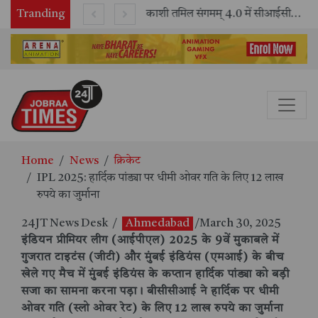
Tranding
भारतीय रेलवे ने 11 वर्षों में 42,600 से अधिक एलएचबी कोचों का निर्माण कर आधुनिक रेल यात्रा को और सुरक्षित बनाया
काशी तमिल संगमम् 4.0 में सीआईसीटी का स्टॉल बना तमिल भाषा और संस्कृति का केंद्र, ‘तमिल करकलाम’ से सीखना हुआ सरल
Home
News
क्रिकेट
IPL 2025: हार्दिक पांड्या पर धीमी ओवर गति के लिए 12 लाख
रुपये का जुर्माना
24JT News Desk
/
Ahmedabad
/March 30, 2025
इंडियन प्रीमियर लीग (आईपीएल) 2025 के 9वें मुकाबले में
गुजरात टाइटंस (जीटी) और मुंबई इंडियंस (एमआई) के बीच
खेले गए मैच में मुंबई इंडियंस के कप्तान हार्दिक पांड्या को बड़ी
सजा का सामना करना पड़ा। बीसीसीआई ने हार्दिक पर धीमी
ओवर गति (स्लो ओवर रेट) के लिए 12 लाख रुपये का जुर्माना