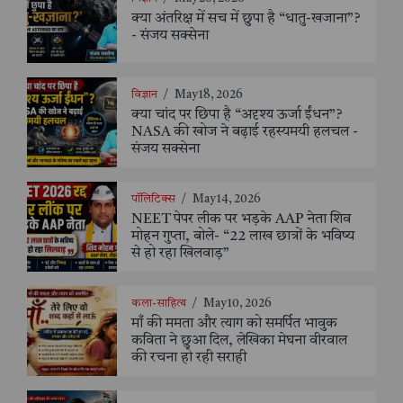
क्या अंतरिक्ष में सच में छुपा है “धातु-खजाना”?
- संजय सक्सेना
विज्ञान
/
May 18, 2026
क्या चांद पर छिपा है “अदृश्य ऊर्जा ईंधन”?
NASA की खोज ने बढ़ाई रहस्यमयी हलचल -
संजय सक्सेना
पॉलिटिक्स
/
May 14, 2026
NEET पेपर लीक पर भड़के AAP नेता शिव
मोहन गुप्ता, बोले- “22 लाख छात्रों के भविष्य
से हो रहा खिलवाड़”
कला-साहित्य
/
May 10, 2026
माँ की ममता और त्याग को समर्पित भावुक
कविता ने छुआ दिल, लेखिका मेघना वीरवाल
की रचना हो रही सराही