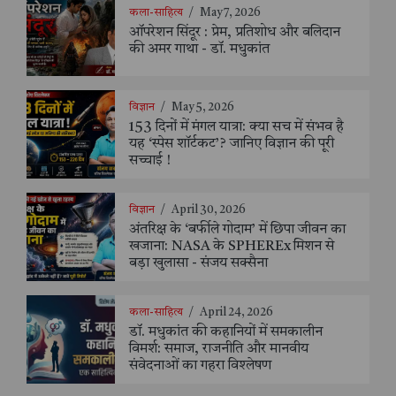
कला-साहित्य
/
May 7, 2026
ऑपरेशन सिंदूर : प्रेम, प्रतिशोध और बलिदान
की अमर गाथा - डॉ. मधुकांत
विज्ञान
/
May 5, 2026
153 दिनों में मंगल यात्रा: क्या सच में संभव है
यह ‘स्पेस शॉर्टकट’? जानिए विज्ञान की पूरी
सच्चाई !
विज्ञान
/
April 30, 2026
अंतरिक्ष के ‘बर्फीले गोदाम’ में छिपा जीवन का
खजाना: NASA के SPHEREx मिशन से
बड़ा खुलासा - संजय सक्सैना
कला-साहित्य
/
April 24, 2026
डॉ. मधुकांत की कहानियों में समकालीन
विमर्श: समाज, राजनीति और मानवीय
संवेदनाओं का गहरा विश्लेषण