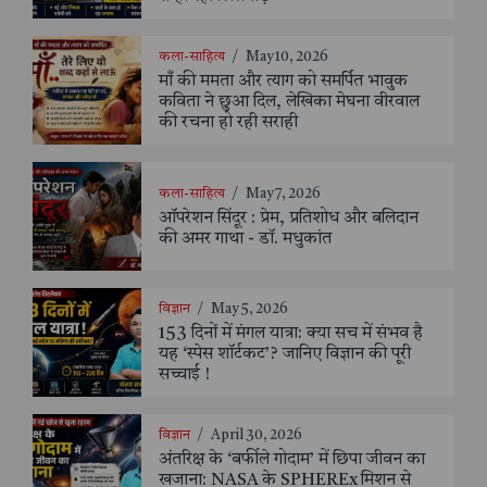
कला-साहित्य
/
May 10, 2026
माँ की ममता और त्याग को समर्पित भावुक
कविता ने छुआ दिल, लेखिका मेघना वीरवाल
की रचना हो रही सराही
कला-साहित्य
/
May 7, 2026
ऑपरेशन सिंदूर : प्रेम, प्रतिशोध और बलिदान
की अमर गाथा - डॉ. मधुकांत
विज्ञान
/
May 5, 2026
153 दिनों में मंगल यात्रा: क्या सच में संभव है
यह ‘स्पेस शॉर्टकट’? जानिए विज्ञान की पूरी
सच्चाई !
विज्ञान
/
April 30, 2026
अंतरिक्ष के ‘बर्फीले गोदाम’ में छिपा जीवन का
खजाना: NASA के SPHEREx मिशन से