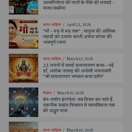
आत्मनिर्भरता की परतों के पीछे की सच्चाई -
संजय सक्सैना
कला-साहित्य
/
April 23, 2026
“माँ – रूह से रूह तक” : मातृत्व की आत्मिक
गहराई को उजागर करती अर्चना कोचर की
भावपूर्ण रचना
कला-साहित्य
/
March 12, 2026
23 भजनों में समाई सत्यनारायण कथा—पढ़ें
डॉ. अशोक जाखड़ की अनोखी भजनावली
"श्री सत्यनारायण भगवान कथा दर्शन"
विज्ञान
/
March 10, 2026
ब्रेन–मशीन इंटरफेस: जब विचार बन जाते हैं
तकनीक साइंस-फिक्शन से वास्तविकता तक
की अद्भुत यात्रा
कला-साहित्य
/
March 10, 2026