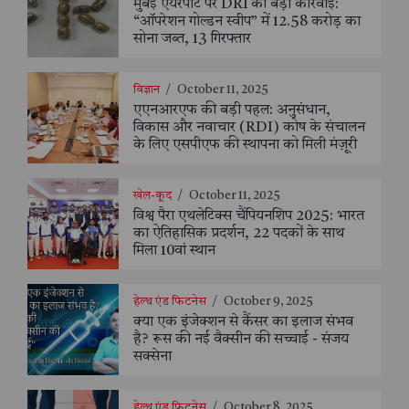
मुंबई एयरपोर्ट पर DRI की बड़ी कार्रवाई:
“ऑपरेशन गोल्डन स्वीप” में 12.58 करोड़ का
सोना जब्त, 13 गिरफ्तार
विज्ञान
/
October 11, 2025
एएनआरएफ की बड़ी पहल: अनुसंधान,
विकास और नवाचार (RDI) कोष के संचालन
के लिए एसपीएफ की स्थापना को मिली मंज़ूरी
खेल-कूद
/
October 11, 2025
विश्व पैरा एथलेटिक्स चैंपियनशिप 2025: भारत
का ऐतिहासिक प्रदर्शन, 22 पदकों के साथ
मिला 10वां स्थान
हेल्थ एंड फिटनेस
/
October 9, 2025
क्या एक इंजेक्शन से कैंसर का इलाज संभव
है? रूस की नई वैक्सीन की सच्चाई - संजय
सक्सेना
हेल्थ एंड फिटनेस
/
October 8, 2025