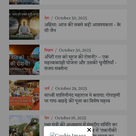
देश
/
October 30, 2025
अहिंसा: आज की सबसे बड़ी आवश्यकता - के
सी जैन
विज्ञान
/
October 30, 2025
अँधेरी रात को सूरज की रोशनी? – एक
महत्वाकांक्षी योजना और उसकी चुनौतियाँ -
संजय सक्सैना
धर्म
/
October 29, 2025
साध्वी शालिनीनंद महाराज ने बताया: गोपाष्टमी
पर गाय-बछड़े की पूजा का विशेष महत्व
देश
/
October 16, 2025
रक्षा मंत्री की अध्यक्षता में संसदीय समिति का
×
एआरडीई, पुणे दौरा | रक्षा क्षेत्र में ‘तकनीकी