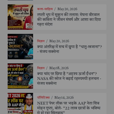
कला-साहित्य
/
May 20, 2026
तपती धूप में सुकून की तलाश: मेघना वीरवाल
की कविता ने जीवन संघर्ष और आशा का दिया
गहरा संदेश
विज्ञान
/
May 20, 2026
क्या अंतरिक्ष में सच में छुपा है “धातु-खजाना”?
- संजय सक्सेना
विज्ञान
/
May 18, 2026
क्या चांद पर छिपा है “अदृश्य ऊर्जा ईंधन”?
NASA की खोज ने बढ़ाई रहस्यमयी हलचल -
संजय सक्सेना
पॉलिटिक्स
/
May 14, 2026
NEET पेपर लीक पर भड़के AAP नेता शिव
मोहन गुप्ता, बोले- “22 लाख छात्रों के भविष्य
से हो रहा खिलवाड़”