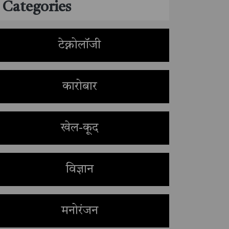
Categories
टेक्नोलॉजी
कारोबार
खेल-कूद
विज्ञान
मनोरंजन