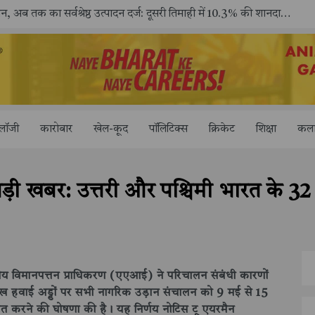
सितंबर में मॉयल ने रचा नया कीर्तिमान, अब तक का सर्वश्रेष्ठ उत्पादन दर्ज: दूसरी तिमाही में 10.3% की शानदार उत्पादन वृद्धि
ोलॉजी
कारोबार
खेल-कूद
पॉलिटिक्स
क्रिकेट
शिक्षा
कला
़ी खबर: उत्तरी और पश्चिमी भारत के 32
य विमानपत्तन प्राधिकरण (एएआई) ने परिचालन संबंधी कारणों
रमुख हवाई अड्डों पर सभी नागरिक उड़ान संचालन को 9 मई से 15
 करने की घोषणा की है। यह निर्णय नोटिस टू एयरमैन