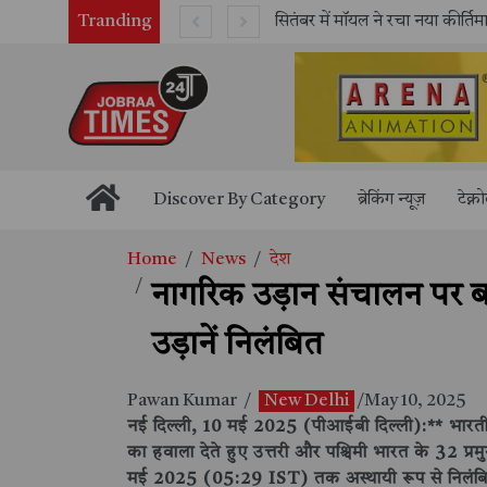
Tranding
काशी तमिल संगमम् 4.0 में सीआईसीटी का स्टॉल बना तमिल भाषा और संस्कृति का केंद्र, ‘तमिल करकलाम’ से सीखना हुआ सरल
Discover By Category
ब्रेकिंग न्यूज़
टेक्न
Home
News
देश
नागरिक उड़ान संचालन पर बड
उड़ानें निलंबित
Pawan Kumar
/
New Delhi
/May 10, 2025
नई दिल्ली, 10 मई 2025 (पीआईबी दिल्ली):** भारती
का हवाला देते हुए उत्तरी और पश्चिमी भारत के 32 प्
मई 2025 (05:29 IST) तक अस्थायी रूप से निलंबित