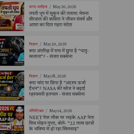
कला-साहित्य
/
May 20, 2026
तपती धूप में सुकून की तलाश: मेघना
वीरवाल की कविता ने जीवन संघर्ष और
आशा का दिया गहरा संदेश
विज्ञान
/
May 20, 2026
क्या अंतरिक्ष में सच में छुपा है “धातु-
खजाना”? - संजय सक्सेना
विज्ञान
/
May 18, 2026
क्या चांद पर छिपा है “अदृश्य ऊर्जा
ईंधन”? NASA की खोज ने बढ़ाई
रहस्यमयी हलचल - संजय सक्सेना
पॉलिटिक्स
/
May 14, 2026
NEET पेपर लीक पर भड़के AAP नेता
शिव मोहन गुप्ता, बोले- “22 लाख छात्रों
के भविष्य से हो रहा खिलवाड़”