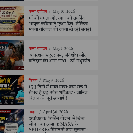
कला-साहित्य
/
May 10, 2026
माँ की ममता और त्याग को समर्पित
भावुक कविता ने छुआ दिल, लेखिका
मेघना वीरवाल की रचना हो रही सराही
कला-साहित्य
/
May 7, 2026
ऑपरेशन सिंदूर : प्रेम, प्रतिशोध और
बलिदान की अमर गाथा - डॉ. मधुकांत
विज्ञान
/
May 5, 2026
153 दिनों में मंगल यात्रा: क्या सच में
संभव है यह ‘स्पेस शॉर्टकट’? जानिए
विज्ञान की पूरी सच्चाई !
विज्ञान
/
April 30, 2026
अंतरिक्ष के ‘बर्फीले गोदाम’ में छिपा
जीवन का खजाना: NASA के
SPHEREx मिशन से बड़ा खुलासा -