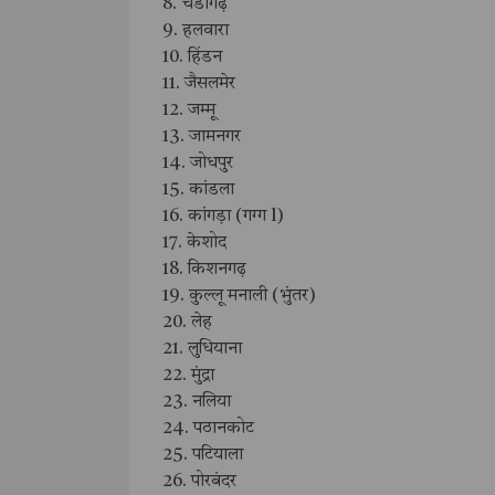
8. चंडीगढ़
9. हलवारा
10. हिंडन
11. जैसलमेर
12. जम्मू
13. जामनगर
14. जोधपुर
15. कांडला
16. कांगड़ा (गग्ग l)
17. केशोद
18. किशनगढ़
19. कुल्लू मनाली (भुंतर)
20. लेह
21. लुधियाना
22. मुंद्रा
23. नलिया
24. पठानकोट
25. पटियाला
26. पोरबंदर