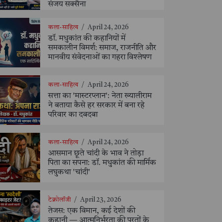
संजय सक्सैना
कला-साहित्य
/
April 24, 2026
डॉ. मधुकांत की कहानियों में
समकालीन विमर्श: समाज, राजनीति और
मानवीय संवेदनाओं का गहरा विश्लेषण
कला-साहित्य
/
April 24, 2026
सत्ता का 'मास्टरप्लान': नेता ख्यालीराम
ने बताया कैसे हर सरकार में बना रहे
परिवार का दबदबा
कला-साहित्य
/
April 24, 2026
आसमान छूते चांदी के भाव ने तोड़ा
पिता का सपना: डॉ. मधुकांत की मार्मिक
लघुकथा 'चांदी'
टेक्नोलॉजी
/
April 23, 2026
तेजस: एक विमान, कई देशों की
कहानी — आत्मनिर्भरता की परतों के