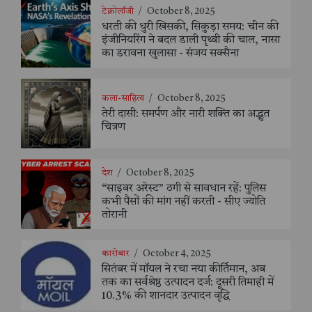
टेक्नोलॉजी
/
October 8, 2025
धरती की धुरी खिसकी, सिकुड़ा समय: चीन की
इंजीनियरिंग ने बदल डाली पृथ्वी की चाल, नासा
का डरावना खुलासा - संजय सक्सैना
कला-साहित्य
/
October 8, 2025
तेरी दासी: समर्पण और नारी शक्ति का अद्भुत
चित्रण
देश
/
October 8, 2025
“साइबर अरेस्ट” ठगी से सावधान रहें: पुलिस
कभी पैसों की मांग नहीं करती - सीए ज्योति
तोरानी
कारोबार
/
October 4, 2025
सितंबर में मॉयल ने रचा नया कीर्तिमान, अब
तक का सर्वश्रेष्ठ उत्पादन दर्ज: दूसरी तिमाही में
10.3% की शानदार उत्पादन वृद्धि