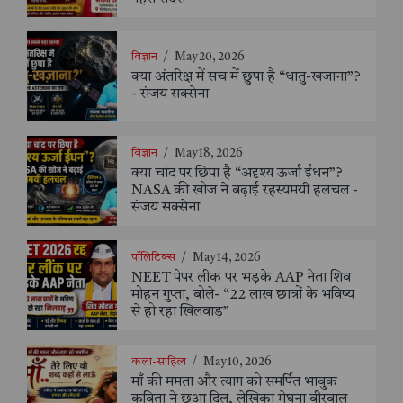
विज्ञान
/
May 20, 2026
क्या अंतरिक्ष में सच में छुपा है “धातु-खजाना”?
- संजय सक्सेना
विज्ञान
/
May 18, 2026
क्या चांद पर छिपा है “अदृश्य ऊर्जा ईंधन”?
NASA की खोज ने बढ़ाई रहस्यमयी हलचल -
संजय सक्सेना
पॉलिटिक्स
/
May 14, 2026
NEET पेपर लीक पर भड़के AAP नेता शिव
मोहन गुप्ता, बोले- “22 लाख छात्रों के भविष्य
से हो रहा खिलवाड़”
कला-साहित्य
/
May 10, 2026
माँ की ममता और त्याग को समर्पित भावुक
कविता ने छुआ दिल, लेखिका मेघना वीरवाल