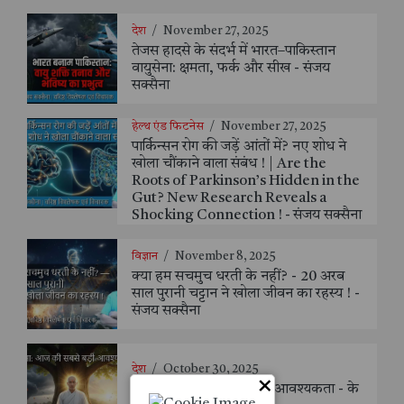
देश
/
November 27, 2025
तेजस हादसे के संदर्भ में भारत–पाकिस्तान
वायुसेना: क्षमता, फर्क और सीख - संजय
सक्सैना
हेल्थ एंड फिटनेस
/
November 27, 2025
पार्किन्सन रोग की जड़ें आंतों में? नए शोध ने
खोला चौंकाने वाला संबंध ! | Are the
Roots of Parkinson’s Hidden in the
Gut? New Research Reveals a
Shocking Connection ! - संजय सक्सैना
विज्ञान
/
November 8, 2025
क्या हम सचमुच धरती के नहीं? - 20 अरब
साल पुरानी चट्टान ने खोला जीवन का रहस्य ! -
संजय सक्सैना
देश
/
October 30, 2025
×
अहिंसा: आज की सबसे बड़ी आवश्यकता - के