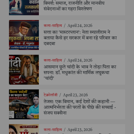
विमर्श: समाज, राजनीति और मानवीय
संवेदनाओं का गहरा विश्लेषण
कला-साहित्य
/
April 24, 2026
सत्ता का 'मास्टरप्लान': नेता ख्यालीराम ने
बताया कैसे हर सरकार में बना रहे परिवार का
दबदबा
कला-साहित्य
/
April 24, 2026
आसमान छूते चांदी के भाव ने तोड़ा पिता का
सपना: डॉ. मधुकांत की मार्मिक लघुकथा
'चांदी'
टेक्नोलॉजी
/
April 23, 2026
तेजस: एक विमान, कई देशों की कहानी —
आत्मनिर्भरता की परतों के पीछे की सच्चाई -
संजय सक्सैना
कला-साहित्य
/
April 23, 2026