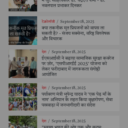
में जुटे साहित्यकार डॉ. चंद्रदत्त शर्मा - डॉ.
नवलपाल प्रभाकर दिनकर
टेक्नोलॉजी
/
September 18, 2025
क्या तकनीक मृत प्रियजनों को वापस ला
सकती है? - संजय सक्सेना, वरिष्ठ विश्लेषक
और विचारक
देश
/
September 18, 2025
ईएसआईसी ने बढ़ाया सामाजिक सुरक्षा कवरेज
पर ज़ोर, ‘एसपीआरईई 2025’ योजना को
लेकर फरीदाबाद में जागरूकता संगोष्ठी
आयोजित
देश
/
September 18, 2025
पर्यावरण मंत्री भूपेन्द्र यादव ने 'एक पेड़ माँ के
नाम' अभियान के तहत किया वृक्षारोपण, सेवा
पखवाड़ा में जनभागीदारी का संदेश
देश
/
September 18, 2025
"स्वच्छ भारत की ओर एक और कदम: