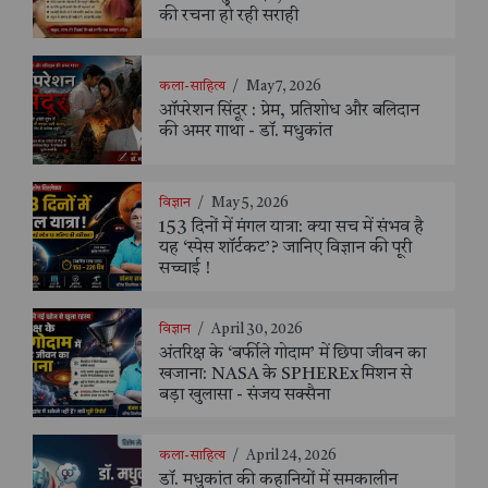
की रचना हो रही सराही
कला-साहित्य
/
May 7, 2026
ऑपरेशन सिंदूर : प्रेम, प्रतिशोध और बलिदान
की अमर गाथा - डॉ. मधुकांत
विज्ञान
/
May 5, 2026
153 दिनों में मंगल यात्रा: क्या सच में संभव है
यह ‘स्पेस शॉर्टकट’? जानिए विज्ञान की पूरी
सच्चाई !
विज्ञान
/
April 30, 2026
अंतरिक्ष के ‘बर्फीले गोदाम’ में छिपा जीवन का
खजाना: NASA के SPHEREx मिशन से
बड़ा खुलासा - संजय सक्सैना
कला-साहित्य
/
April 24, 2026
डॉ. मधुकांत की कहानियों में समकालीन