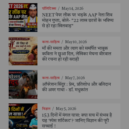
पॉलिटिक्स
/
May 14, 2026
NEET पेपर लीक पर भड़के AAP नेता शिव
मोहन गुप्ता, बोले- “22 लाख छात्रों के भविष्य
से हो रहा खिलवाड़”
कला-साहित्य
/
May 10, 2026
माँ की ममता और त्याग को समर्पित भावुक
कविता ने छुआ दिल, लेखिका मेघना वीरवाल
की रचना हो रही सराही
कला-साहित्य
/
May 7, 2026
ऑपरेशन सिंदूर : प्रेम, प्रतिशोध और बलिदान
की अमर गाथा - डॉ. मधुकांत
विज्ञान
/
May 5, 2026
153 दिनों में मंगल यात्रा: क्या सच में संभव है
यह ‘स्पेस शॉर्टकट’? जानिए विज्ञान की पूरी
सच्चाई !