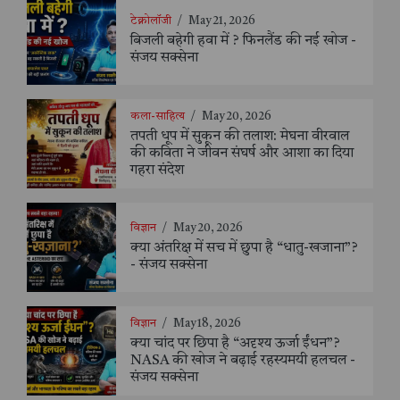
टेक्नोलॉजी
/
May 21, 2026
बिजली बहेगी हवा में ? फिनलैंड की नई खोज -
संजय सक्सेना
कला-साहित्य
/
May 20, 2026
तपती धूप में सुकून की तलाश: मेघना वीरवाल
की कविता ने जीवन संघर्ष और आशा का दिया
गहरा संदेश
विज्ञान
/
May 20, 2026
क्या अंतरिक्ष में सच में छुपा है “धातु-खजाना”?
- संजय सक्सेना
विज्ञान
/
May 18, 2026
क्या चांद पर छिपा है “अदृश्य ऊर्जा ईंधन”?
NASA की खोज ने बढ़ाई रहस्यमयी हलचल -
संजय सक्सेना