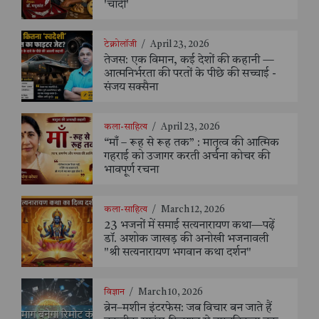
'चांदी'
टेक्नोलॉजी
/
April 23, 2026
तेजस: एक विमान, कई देशों की कहानी —
आत्मनिर्भरता की परतों के पीछे की सच्चाई -
संजय सक्सैना
कला-साहित्य
/
April 23, 2026
“माँ – रूह से रूह तक” : मातृत्व की आत्मिक
गहराई को उजागर करती अर्चना कोचर की
भावपूर्ण रचना
कला-साहित्य
/
March 12, 2026
23 भजनों में समाई सत्यनारायण कथा—पढ़ें
डॉ. अशोक जाखड़ की अनोखी भजनावली
"श्री सत्यनारायण भगवान कथा दर्शन"
विज्ञान
/
March 10, 2026
ब्रेन–मशीन इंटरफेस: जब विचार बन जाते हैं