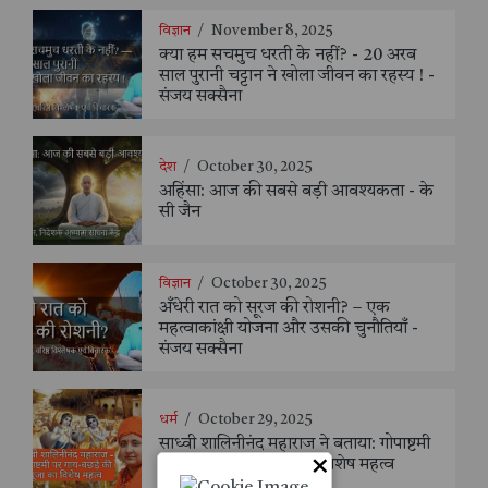
विज्ञान
/
November 8, 2025
क्या हम सचमुच धरती के नहीं? - 20 अरब
साल पुरानी चट्टान ने खोला जीवन का रहस्य ! -
संजय सक्सैना
देश
/
October 30, 2025
अहिंसा: आज की सबसे बड़ी आवश्यकता - के
सी जैन
विज्ञान
/
October 30, 2025
अँधेरी रात को सूरज की रोशनी? – एक
महत्वाकांक्षी योजना और उसकी चुनौतियाँ -
संजय सक्सैना
धर्म
/
October 29, 2025
साध्वी शालिनीनंद महाराज ने बताया: गोपाष्टमी
×
पर गाय-बछड़े की पूजा का विशेष महत्व