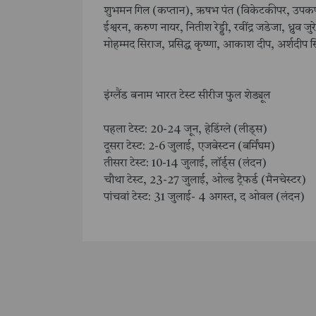
शुभमन गिल (कप्तान), ऋषभ पंत (विकेटकीपर, उपकप्त
ईश्वरन, करुण नायर, नितीश रेड्डी, रवींद्र जडेजा, ध्रुव 
मोहम्मद सिराज, प्रसिद्ध कृष्णा, आकाश दीप, अर्शदीप 
इंग्लैंड बनाम भारत टेस्ट सीरीज फुल शेड्यूल
पहला टेस्ट: 20-24 जून, हेडिंग्ले (लीड्स)
दूसरा टेस्ट: 2-6 जुलाई, एजबेस्टन (बर्मिंघम)
तीसरा टेस्ट: 10-14 जुलाई, लॉर्ड्स (लंदन)
चौथा टेस्ट, 23-27 जुलाई, ओल्ड ट्रैफर्ड (मैनचेस्टर)
पांचवां टेस्ट: 31 जुलाई- 4 अगस्त, द ओवल (लंदन)