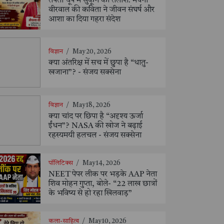
तपती धूप में सुकून की तलाश: मेघना
वीरवाल की कविता ने जीवन संघर्ष और
आशा का दिया गहरा संदेश
विज्ञान
/
May 20, 2026
क्या अंतरिक्ष में सच में छुपा है “धातु-
खजाना”? - संजय सक्सेना
विज्ञान
/
May 18, 2026
क्या चांद पर छिपा है “अदृश्य ऊर्जा
ईंधन”? NASA की खोज ने बढ़ाई
रहस्यमयी हलचल - संजय सक्सेना
पॉलिटिक्स
/
May 14, 2026
NEET पेपर लीक पर भड़के AAP नेता
शिव मोहन गुप्ता, बोले- “22 लाख छात्रों
के भविष्य से हो रहा खिलवाड़”
कला-साहित्य
/
May 10, 2026