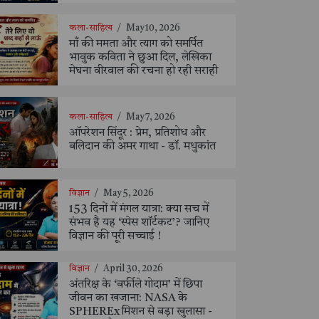
कला-साहित्य
/
May 10, 2026
माँ की ममता और त्याग को समर्पित
भावुक कविता ने छुआ दिल, लेखिका
मेघना वीरवाल की रचना हो रही सराही
कला-साहित्य
/
May 7, 2026
ऑपरेशन सिंदूर : प्रेम, प्रतिशोध और
बलिदान की अमर गाथा - डॉ. मधुकांत
विज्ञान
/
May 5, 2026
153 दिनों में मंगल यात्रा: क्या सच में
संभव है यह ‘स्पेस शॉर्टकट’? जानिए
विज्ञान की पूरी सच्चाई !
विज्ञान
/
April 30, 2026
अंतरिक्ष के ‘बर्फीले गोदाम’ में छिपा
जीवन का खजाना: NASA के
SPHEREx मिशन से बड़ा खुलासा -