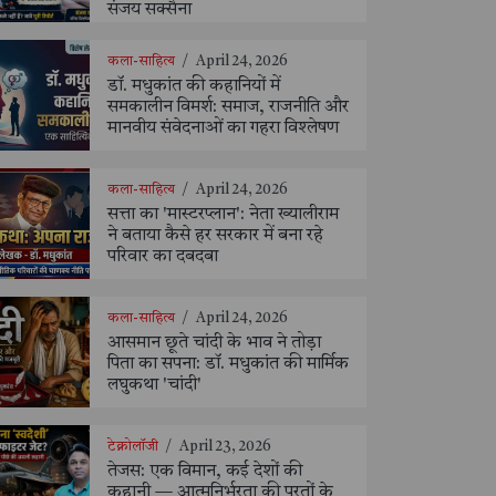
संजय सक्सैना
कला-साहित्य
/
April 24, 2026
डॉ. मधुकांत की कहानियों में
समकालीन विमर्श: समाज, राजनीति और
मानवीय संवेदनाओं का गहरा विश्लेषण
कला-साहित्य
/
April 24, 2026
सत्ता का 'मास्टरप्लान': नेता ख्यालीराम
ने बताया कैसे हर सरकार में बना रहे
परिवार का दबदबा
कला-साहित्य
/
April 24, 2026
आसमान छूते चांदी के भाव ने तोड़ा
पिता का सपना: डॉ. मधुकांत की मार्मिक
लघुकथा 'चांदी'
टेक्नोलॉजी
/
April 23, 2026
तेजस: एक विमान, कई देशों की
कहानी — आत्मनिर्भरता की परतों के