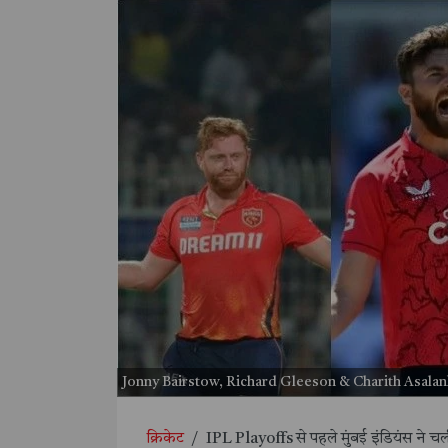
Jonny Bairstow, Richard Gleeson & Charith Asalank
क्रिकेट
/
IPL Playoffs से पहले मुंबई इंडियंस ने च