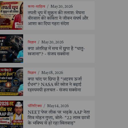
कला-साहित्य
/
May 20, 2026
तपती धूप में सुकून की तलाश: मेघना
वीरवाल की कविता ने जीवन संघर्ष और
आशा का दिया गहरा संदेश
विज्ञान
/
May 20, 2026
क्या अंतरिक्ष में सच में छुपा है “धातु-
खजाना”? - संजय सक्सेना
विज्ञान
/
May 18, 2026
क्या चांद पर छिपा है “अदृश्य ऊर्जा
ईंधन”? NASA की खोज ने बढ़ाई
रहस्यमयी हलचल - संजय सक्सेना
पॉलिटिक्स
/
May 14, 2026
NEET पेपर लीक पर भड़के AAP नेता
शिव मोहन गुप्ता, बोले- “22 लाख छात्रों
के भविष्य से हो रहा खिलवाड़”