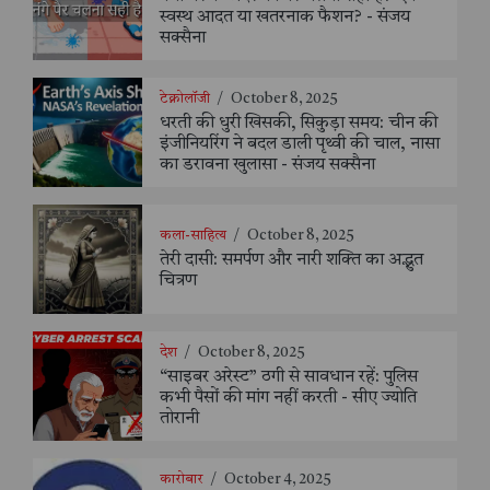
स्वस्थ आदत या खतरनाक फैशन? - संजय
सक्सैना
टेक्नोलॉजी
/
October 8, 2025
धरती की धुरी खिसकी, सिकुड़ा समय: चीन की
इंजीनियरिंग ने बदल डाली पृथ्वी की चाल, नासा
का डरावना खुलासा - संजय सक्सैना
कला-साहित्य
/
October 8, 2025
तेरी दासी: समर्पण और नारी शक्ति का अद्भुत
चित्रण
देश
/
October 8, 2025
“साइबर अरेस्ट” ठगी से सावधान रहें: पुलिस
कभी पैसों की मांग नहीं करती - सीए ज्योति
तोरानी
कारोबार
/
October 4, 2025