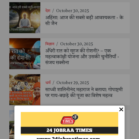
देश
/
October 30, 2025
अहिंसा: आज की सबसे बड़ी आवश्यकता - के
सी जैन
विज्ञान
/
October 30, 2025
अँधेरी रात को सूरज की रोशनी? – एक
महत्वाकांक्षी योजना और उसकी चुनौतियाँ -
संजय सक्सैना
धर्म
/
October 29, 2025
साध्वी शालिनीनंद महाराज ने बताया: गोपाष्टमी
पर गाय-बछड़े की पूजा का विशेष महत्व
×
देश
/
October 16, 2025
रक्षा मंत्री की अध्यक्षता में संसदीय समिति का
एआरडीई, पुणे दौरा | रक्षा क्षेत्र में ‘तकनीकी
आत्मनिर्भरता’ को बताया राष्ट्रीय सुरक्षा का
मजबूत कवच