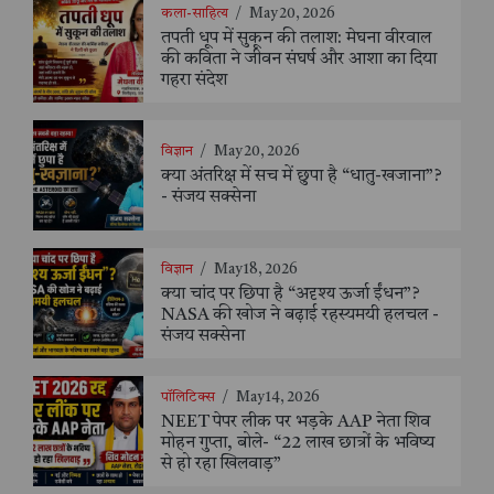
कला-साहित्य
/
May 20, 2026
तपती धूप में सुकून की तलाश: मेघना वीरवाल
की कविता ने जीवन संघर्ष और आशा का दिया
गहरा संदेश
विज्ञान
/
May 20, 2026
क्या अंतरिक्ष में सच में छुपा है “धातु-खजाना”?
- संजय सक्सेना
विज्ञान
/
May 18, 2026
क्या चांद पर छिपा है “अदृश्य ऊर्जा ईंधन”?
NASA की खोज ने बढ़ाई रहस्यमयी हलचल -
संजय सक्सेना
पॉलिटिक्स
/
May 14, 2026
NEET पेपर लीक पर भड़के AAP नेता शिव
मोहन गुप्ता, बोले- “22 लाख छात्रों के भविष्य
से हो रहा खिलवाड़”