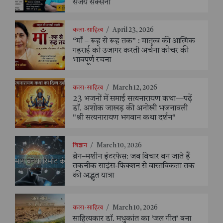
संजय सक्सैना
कला-साहित्य
/
April 23, 2026
“माँ – रूह से रूह तक” : मातृत्व की आत्मिक
गहराई को उजागर करती अर्चना कोचर की
भावपूर्ण रचना
कला-साहित्य
/
March 12, 2026
23 भजनों में समाई सत्यनारायण कथा—पढ़ें
डॉ. अशोक जाखड़ की अनोखी भजनावली
"श्री सत्यनारायण भगवान कथा दर्शन"
विज्ञान
/
March 10, 2026
ब्रेन–मशीन इंटरफेस: जब विचार बन जाते हैं
तकनीक साइंस-फिक्शन से वास्तविकता तक
की अद्भुत यात्रा
कला-साहित्य
/
March 10, 2026
साहित्यकार डॉ. मधुकांत का ‘जल गीत’ बना