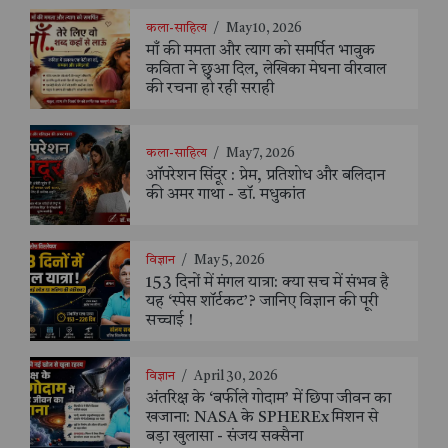
कला-साहित्य
/
May 10, 2026
माँ की ममता और त्याग को समर्पित भावुक
कविता ने छुआ दिल, लेखिका मेघना वीरवाल
की रचना हो रही सराही
कला-साहित्य
/
May 7, 2026
ऑपरेशन सिंदूर : प्रेम, प्रतिशोध और बलिदान
की अमर गाथा - डॉ. मधुकांत
विज्ञान
/
May 5, 2026
153 दिनों में मंगल यात्रा: क्या सच में संभव है
यह ‘स्पेस शॉर्टकट’? जानिए विज्ञान की पूरी
सच्चाई !
विज्ञान
/
April 30, 2026
अंतरिक्ष के ‘बर्फीले गोदाम’ में छिपा जीवन का
खजाना: NASA के SPHEREx मिशन से
बड़ा खुलासा - संजय सक्सैना