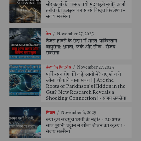
सौर ऊर्जा की चमक क्यों मंद पड़ने लगी? ऊर्जा
क्रांति की उलझन का सबसे विस्तृत विश्लेषण -
संजय सक्सेना
देश
/
November 27, 2025
तेजस हादसे के संदर्भ में भारत–पाकिस्तान
वायुसेना: क्षमता, फर्क और सीख - संजय
सक्सैना
हेल्थ एंड फिटनेस
/
November 27, 2025
पार्किन्सन रोग की जड़ें आंतों में? नए शोध ने
खोला चौंकाने वाला संबंध ! | Are the
Roots of Parkinson’s Hidden in the
Gut? New Research Reveals a
Shocking Connection ! - संजय सक्सैना
विज्ञान
/
November 8, 2025
क्या हम सचमुच धरती के नहीं? - 20 अरब
साल पुरानी चट्टान ने खोला जीवन का रहस्य ! -
संजय सक्सैना