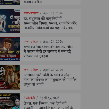
संजय सक्सैना
कला-साहित्य
/
April 24, 2026
डॉ. मधुकांत की कहानियों में
समकालीन विमर्श: समाज, राजनीति और
मानवीय संवेदनाओं का गहरा विश्लेषण
कला-साहित्य
/
April 24, 2026
सत्ता का 'मास्टरप्लान': नेता ख्यालीराम
ने बताया कैसे हर सरकार में बना रहे
परिवार का दबदबा
कला-साहित्य
/
April 24, 2026
आसमान छूते चांदी के भाव ने तोड़ा
पिता का सपना: डॉ. मधुकांत की मार्मिक
लघुकथा 'चांदी'
टेक्नोलॉजी
/
April 23, 2026
तेजस: एक विमान, कई देशों की
कहानी — आत्मनिर्भरता की परतों के