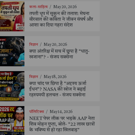
कला-साहित्य
/
May 20, 2026
तपती धूप में सुकून की तलाश: मेघना
वीरवाल की कविता ने जीवन संघर्ष और
आशा का दिया गहरा संदेश
विज्ञान
/
May 20, 2026
क्या अंतरिक्ष में सच में छुपा है “धातु-
खजाना”? - संजय सक्सेना
विज्ञान
/
May 18, 2026
क्या चांद पर छिपा है “अदृश्य ऊर्जा
ईंधन”? NASA की खोज ने बढ़ाई
रहस्यमयी हलचल - संजय सक्सेना
पॉलिटिक्स
/
May 14, 2026
NEET पेपर लीक पर भड़के AAP नेता
शिव मोहन गुप्ता, बोले- “22 लाख छात्रों
के भविष्य से हो रहा खिलवाड़”