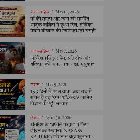
कला-साहित्य
/
May 10, 2026
माँ की ममता और त्याग को समर्पित
भावुक कविता ने छुआ दिल, लेखिका
मेघना वीरवाल की रचना हो रही सराही
कला-साहित्य
/
May 7, 2026
ऑपरेशन सिंदूर : प्रेम, प्रतिशोध और
बलिदान की अमर गाथा - डॉ. मधुकांत
विज्ञान
/
May 5, 2026
153 दिनों में मंगल यात्रा: क्या सच में
संभव है यह ‘स्पेस शॉर्टकट’? जानिए
विज्ञान की पूरी सच्चाई !
विज्ञान
/
April 30, 2026
अंतरिक्ष के ‘बर्फीले गोदाम’ में छिपा
जीवन का खजाना: NASA के
SPHEREx मिशन से बड़ा खुलासा -