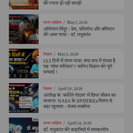
की रचना हो रही सराही
कला-साहित्य
/
May 7, 2026
ऑपरेशन सिंदूर : प्रेम, प्रतिशोध और बलिदान
की अमर गाथा - डॉ. मधुकांत
विज्ञान
/
May 5, 2026
153 दिनों में मंगल यात्रा: क्या सच में संभव है
यह ‘स्पेस शॉर्टकट’? जानिए विज्ञान की पूरी
सच्चाई !
विज्ञान
/
April 30, 2026
अंतरिक्ष के ‘बर्फीले गोदाम’ में छिपा जीवन का
खजाना: NASA के SPHEREx मिशन से
बड़ा खुलासा - संजय सक्सैना
कला-साहित्य
/
April 24, 2026
डॉ. मधुकांत की कहानियों में समकालीन