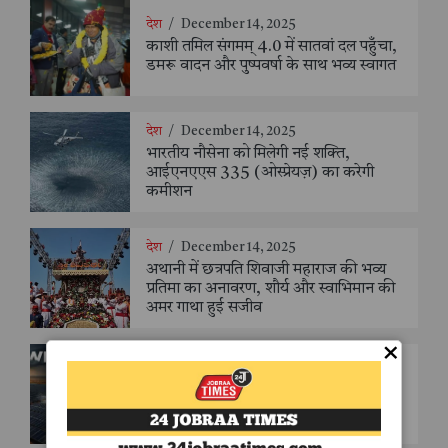
देश
/
December 14, 2025
काशी तमिल संगमम् 4.0 में सातवां दल पहुँचा,
डमरू वादन और पुष्पवर्षा के साथ भव्य स्वागत
देश
/
December 14, 2025
भारतीय नौसेना को मिलेगी नई शक्ति,
आईएनएएस 335 (ओस्प्रेयज़) का करेगी
कमीशन
देश
/
December 14, 2025
अथानी में छत्रपति शिवाजी महाराज की भव्य
प्रतिमा का अनावरण, शौर्य और स्वाभिमान की
अमर गाथा हुई सजीव
×
टेक्नोलॉजी
/
November 27, 2025
सौर ऊर्जा की चमक क्यों मंद पड़ने लगी? ऊर्जा
क्रांति की उलझन का सबसे विस्तृत विश्लेषण -
संजय सक्सेना