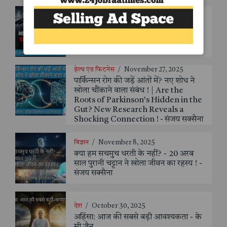
देश
/
November 27, 2025
तेजस हादसे के संदर्भ में भारत–पाकिस्तान
वायुसेना: क्षमता, फर्क और सीख - संजय
सक्सैना
हेल्थ एंड फिटनेस
/
November 27, 2025
पार्किन्सन रोग की जड़ें आंतों में? नए शोध ने
खोला चौंकाने वाला संबंध ! | Are the
Roots of Parkinson’s Hidden in the
Gut? New Research Reveals a
Shocking Connection ! - संजय सक्सैना
विज्ञान
/
November 8, 2025
क्या हम सचमुच धरती के नहीं? - 20 अरब
साल पुरानी चट्टान ने खोला जीवन का रहस्य ! -
संजय सक्सैना
देश
/
October 30, 2025
अहिंसा: आज की सबसे बड़ी आवश्यकता - के