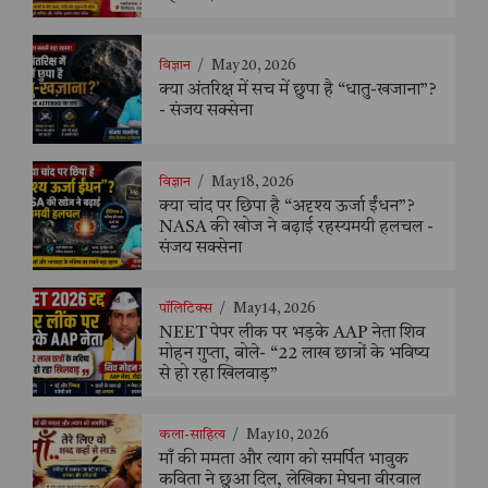
विज्ञान
/
May 20, 2026
क्या अंतरिक्ष में सच में छुपा है “धातु-खजाना”?
- संजय सक्सेना
विज्ञान
/
May 18, 2026
क्या चांद पर छिपा है “अदृश्य ऊर्जा ईंधन”?
NASA की खोज ने बढ़ाई रहस्यमयी हलचल -
संजय सक्सेना
पॉलिटिक्स
/
May 14, 2026
NEET पेपर लीक पर भड़के AAP नेता शिव
मोहन गुप्ता, बोले- “22 लाख छात्रों के भविष्य
से हो रहा खिलवाड़”
कला-साहित्य
/
May 10, 2026
माँ की ममता और त्याग को समर्पित भावुक
कविता ने छुआ दिल, लेखिका मेघना वीरवाल