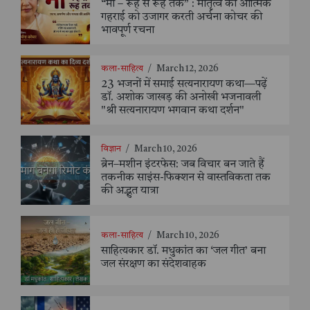
“माँ – रूह से रूह तक” : मातृत्व की आत्मिक
गहराई को उजागर करती अर्चना कोचर की
भावपूर्ण रचना
कला-साहित्य
/
March 12, 2026
23 भजनों में समाई सत्यनारायण कथा—पढ़ें
डॉ. अशोक जाखड़ की अनोखी भजनावली
"श्री सत्यनारायण भगवान कथा दर्शन"
विज्ञान
/
March 10, 2026
ब्रेन–मशीन इंटरफेस: जब विचार बन जाते हैं
तकनीक साइंस-फिक्शन से वास्तविकता तक
की अद्भुत यात्रा
कला-साहित्य
/
March 10, 2026
साहित्यकार डॉ. मधुकांत का ‘जल गीत’ बना
जल संरक्षण का संदेशवाहक