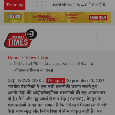
Tranding
भारतीय रेलवे ने 11 वर्षों में 42,600 से अधिक एलएचबी कोचों का निर्माण कर आधुनिक रेल यात्रा को और सुरक्षित बनाया
काशी तमिल संगमम् 4.0 में सीआईसीटी का स्टॉल बना तमिल भाषा और संस्कृति का केंद्र, ‘तमिल करकलाम’ से सीखना हुआ सरल
Home
News
विज्ञान
वैज्ञानिकों ने चिरैलिटी की ताकत से खोला अगली पीढ़ी की
ऑप्टोइलेक्ट्रॉनिक्स का रास्ता
24JT NEWSDESK
/
Udaipur
/September 19, 2025
भारतीय वैज्ञानिकों ने एक बड़ी तकनीकी छलांग लगाते हुए
अगली पीढ़ी की ऑप्टोइलेक्ट्रॉनिक तकनीकों की राह आसान कर
दी है। नैनो और मृदु पदार्थ विज्ञान केंद्र (CeNS), बेंगलुरु के
शोधकर्ताओं ने यह पता लगाया है कि "चिरल पेरोव्स्काइट फिल्में"
कैसे चरण-शुद्ध और विशेष दिशा में क्रिस्टलीकृत होती हैं। यह