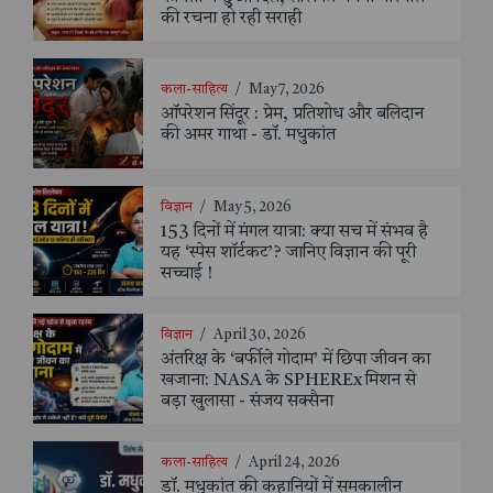
की रचना हो रही सराही
कला-साहित्य
/
May 7, 2026
ऑपरेशन सिंदूर : प्रेम, प्रतिशोध और बलिदान
की अमर गाथा - डॉ. मधुकांत
विज्ञान
/
May 5, 2026
153 दिनों में मंगल यात्रा: क्या सच में संभव है
यह ‘स्पेस शॉर्टकट’? जानिए विज्ञान की पूरी
सच्चाई !
विज्ञान
/
April 30, 2026
अंतरिक्ष के ‘बर्फीले गोदाम’ में छिपा जीवन का
खजाना: NASA के SPHEREx मिशन से
बड़ा खुलासा - संजय सक्सैना
कला-साहित्य
/
April 24, 2026
डॉ. मधुकांत की कहानियों में समकालीन