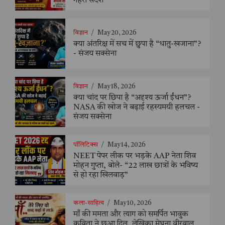
गहरा संदेश
विज्ञान
/
May 20, 2026
क्या अंतरिक्ष में सच में छुपा है “धातु-खजाना”?
- संजय सक्सेना
विज्ञान
/
May 18, 2026
क्या चांद पर छिपा है “अदृश्य ऊर्जा ईंधन”?
NASA की खोज ने बढ़ाई रहस्यमयी हलचल -
संजय सक्सेना
पॉलिटिक्स
/
May 14, 2026
NEET पेपर लीक पर भड़के AAP नेता शिव
मोहन गुप्ता, बोले- “22 लाख छात्रों के भविष्य
से हो रहा खिलवाड़”
कला-साहित्य
/
May 10, 2026
माँ की ममता और त्याग को समर्पित भावुक
कविता ने छुआ दिल, लेखिका मेघना वीरवाल