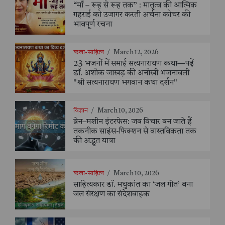
“माँ – रूह से रूह तक” : मातृत्व की आत्मिक
गहराई को उजागर करती अर्चना कोचर की
भावपूर्ण रचना
कला-साहित्य
/
March 12, 2026
23 भजनों में समाई सत्यनारायण कथा—पढ़ें
डॉ. अशोक जाखड़ की अनोखी भजनावली
"श्री सत्यनारायण भगवान कथा दर्शन"
विज्ञान
/
March 10, 2026
ब्रेन–मशीन इंटरफेस: जब विचार बन जाते हैं
तकनीक साइंस-फिक्शन से वास्तविकता तक
की अद्भुत यात्रा
कला-साहित्य
/
March 10, 2026
साहित्यकार डॉ. मधुकांत का ‘जल गीत’ बना
जल संरक्षण का संदेशवाहक