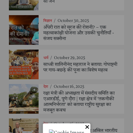
सी जैन
विज्ञान
/
October 30, 2025
अँधेरी रात को सूरज की रोशनी? – एक
महत्वाकांक्षी योजना और उसकी चुनौतियाँ -
संजय सक्सैना
धर्म
/
October 29, 2025
साध्वी शालिनीनंद महाराज ने बताया: गोपाष्टमी
पर गाय-बछड़े की पूजा का विशेष महत्व
देश
/
October 16, 2025
रक्षा मंत्री की अध्यक्षता में संसदीय समिति का
एआरडीई, पुणे दौरा | रक्षा क्षेत्र में ‘तकनीकी
आत्मनिर्भरता’ को बताया राष्ट्रीय सुरक्षा का
मजबूत कवच
देश
/
October 16, 2025
×
ब्राज़ील के उपराष्ट्रपति ने किया अखिल भारतीय