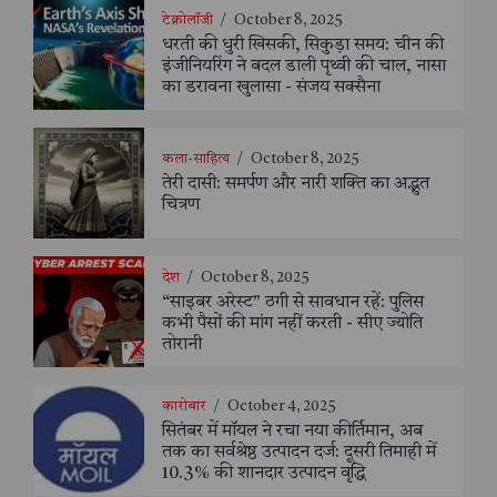
टेक्नोलॉजी
/
October 8, 2025
धरती की धुरी खिसकी, सिकुड़ा समय: चीन की
इंजीनियरिंग ने बदल डाली पृथ्वी की चाल, नासा
का डरावना खुलासा - संजय सक्सैना
कला-साहित्य
/
October 8, 2025
तेरी दासी: समर्पण और नारी शक्ति का अद्भुत
चित्रण
देश
/
October 8, 2025
“साइबर अरेस्ट” ठगी से सावधान रहें: पुलिस
कभी पैसों की मांग नहीं करती - सीए ज्योति
तोरानी
कारोबार
/
October 4, 2025
सितंबर में मॉयल ने रचा नया कीर्तिमान, अब
तक का सर्वश्रेष्ठ उत्पादन दर्ज: दूसरी तिमाही में
10.3% की शानदार उत्पादन वृद्धि