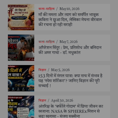
कला-साहित्य
/
May 10, 2026
माँ की ममता और त्याग को समर्पित भावुक
कविता ने छुआ दिल, लेखिका मेघना वीरवाल
की रचना हो रही सराही
कला-साहित्य
/
May 7, 2026
ऑपरेशन सिंदूर : प्रेम, प्रतिशोध और बलिदान
की अमर गाथा - डॉ. मधुकांत
विज्ञान
/
May 5, 2026
153 दिनों में मंगल यात्रा: क्या सच में संभव है
यह ‘स्पेस शॉर्टकट’? जानिए विज्ञान की पूरी
सच्चाई !
विज्ञान
/
April 30, 2026
अंतरिक्ष के ‘बर्फीले गोदाम’ में छिपा जीवन का
खजाना: NASA के SPHEREx मिशन से
बड़ा खुलासा - संजय सक्सैना