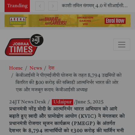
Tranding
भारतीय रेलवे ने 11 वर्षों में 42,600 से अधिक एलएचबी कोचों का निर्माण कर आधुनिक रेल यात्रा को और सुरक्षित बनाया
काशी तमिल संगमम् 4.0 में सीआईसीटी का स्टॉल बना तमिल भाषा और संस्कृति का केंद्र, ‘तमिल करकलाम’ से सीखना हुआ सरल
Home
News
देश
केवीआईसी ने पीएमईजीपी योजना के तहत 8,794 उद्यमियों को
वितरित की ₹300 करोड़ की सब्सिडी आत्मनिर्भर भारत की ओर
एक और मजबूत कदम: केवीआईसी अध्यक्ष
24JT News Desk
/
Udaipur
/June 5, 2025
प्रधानमंत्री नरेंद्र मोदी के आत्मनिर्भर भारत अभियान को आगे
बढ़ाते हुए खादी और ग्रामोद्योग आयोग (KVIC) ने मंगलवार को
प्रधानमंत्री रोजगार सृजन कार्यक्रम (PMEGP) के अंतर्गत
देशभर के 8,794 लाभार्थियों को ₹300 करोड़ की मार्जिन मनी