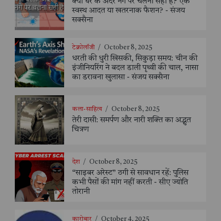
क्या घर के अंदर नंगे पैर चलना सही है? एक
स्वस्थ आदत या खतरनाक फैशन? - संजय
सक्सैना
टेक्नोलॉजी
/
October 8, 2025
धरती की धुरी खिसकी, सिकुड़ा समय: चीन की
इंजीनियरिंग ने बदल डाली पृथ्वी की चाल, नासा
का डरावना खुलासा - संजय सक्सैना
कला-साहित्य
/
October 8, 2025
तेरी दासी: समर्पण और नारी शक्ति का अद्भुत
चित्रण
देश
/
October 8, 2025
“साइबर अरेस्ट” ठगी से सावधान रहें: पुलिस
कभी पैसों की मांग नहीं करती - सीए ज्योति
तोरानी
कारोबार
/
October 4, 2025