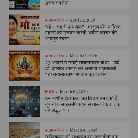
संजय सक्सैना
कला-साहित्य
/
April 23, 2026
“माँ – रूह से रूह तक” : मातृत्व की आत्मिक
गहराई को उजागर करती अर्चना कोचर की
भावपूर्ण रचना
कला-साहित्य
/
March 12, 2026
23 भजनों में समाई सत्यनारायण कथा—पढ़ें
डॉ. अशोक जाखड़ की अनोखी भजनावली
"श्री सत्यनारायण भगवान कथा दर्शन"
विज्ञान
/
March 10, 2026
ब्रेन–मशीन इंटरफेस: जब विचार बन जाते हैं
तकनीक साइंस-फिक्शन से वास्तविकता तक
की अद्भुत यात्रा
कला-साहित्य
/
March 10, 2026
साहित्यकार डॉ. मधुकांत का ‘जल गीत’ बना