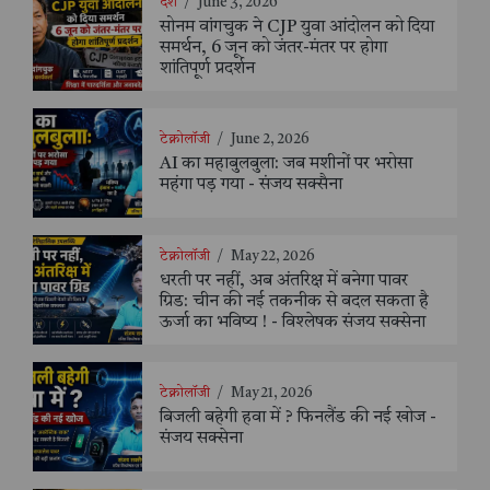
देश
/
June 3, 2026
सोनम वांगचुक ने CJP युवा आंदोलन को दिया
समर्थन, 6 जून को जंतर-मंतर पर होगा
शांतिपूर्ण प्रदर्शन
टेक्नोलॉजी
/
June 2, 2026
AI का महाबुलबुला: जब मशीनों पर भरोसा
महंगा पड़ गया - संजय सक्सैना
टेक्नोलॉजी
/
May 22, 2026
धरती पर नहीं, अब अंतरिक्ष में बनेगा पावर
ग्रिड: चीन की नई तकनीक से बदल सकता है
ऊर्जा का भविष्य ! - विश्लेषक संजय सक्सेना
टेक्नोलॉजी
/
May 21, 2026
बिजली बहेगी हवा में ? फिनलैंड की नई खोज -
संजय सक्सेना