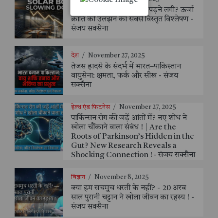
सौर ऊर्जा की चमक क्यों मंद पड़ने लगी? ऊर्जा
क्रांति की उलझन का सबसे विस्तृत विश्लेषण -
संजय सक्सेना
देश
/
November 27, 2025
तेजस हादसे के संदर्भ में भारत–पाकिस्तान
वायुसेना: क्षमता, फर्क और सीख - संजय
सक्सैना
हेल्थ एंड फिटनेस
/
November 27, 2025
पार्किन्सन रोग की जड़ें आंतों में? नए शोध ने
खोला चौंकाने वाला संबंध ! | Are the
Roots of Parkinson’s Hidden in the
Gut? New Research Reveals a
Shocking Connection ! - संजय सक्सैना
विज्ञान
/
November 8, 2025
क्या हम सचमुच धरती के नहीं? - 20 अरब
साल पुरानी चट्टान ने खोला जीवन का रहस्य ! -
संजय सक्सैना