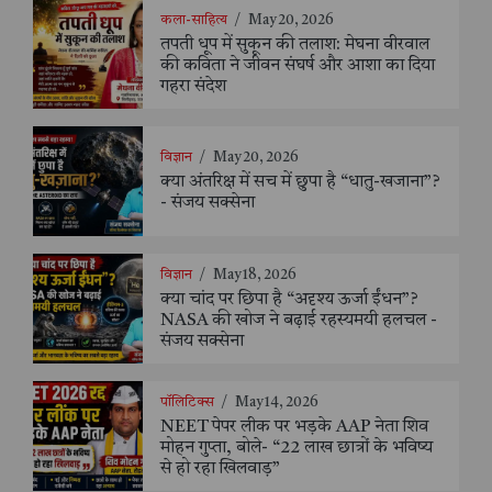
कला-साहित्य
/
May 20, 2026
तपती धूप में सुकून की तलाश: मेघना वीरवाल
की कविता ने जीवन संघर्ष और आशा का दिया
गहरा संदेश
विज्ञान
/
May 20, 2026
क्या अंतरिक्ष में सच में छुपा है “धातु-खजाना”?
- संजय सक्सेना
विज्ञान
/
May 18, 2026
क्या चांद पर छिपा है “अदृश्य ऊर्जा ईंधन”?
NASA की खोज ने बढ़ाई रहस्यमयी हलचल -
संजय सक्सेना
पॉलिटिक्स
/
May 14, 2026
NEET पेपर लीक पर भड़के AAP नेता शिव
मोहन गुप्ता, बोले- “22 लाख छात्रों के भविष्य
से हो रहा खिलवाड़”