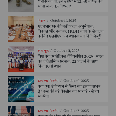
“ऑपरेशन गोल्डन स्वीप” में 12.58 करोड़ का
सोना जब्त, 13 गिरफ्तार
विज्ञान
/
October 11, 2025
एएनआरएफ की बड़ी पहल: अनुसंधान,
विकास और नवाचार (RDI) कोष के संचालन
के लिए एसपीएफ की स्थापना को मिली मंज़ूरी
खेल-कूद
/
October 11, 2025
विश्व पैरा एथलेटिक्स चैंपियनशिप 2025: भारत
का ऐतिहासिक प्रदर्शन, 22 पदकों के साथ
मिला 10वां स्थान
हेल्थ एंड फिटनेस
/
October 9, 2025
क्या एक इंजेक्शन से कैंसर का इलाज संभव
है? रूस की नई वैक्सीन की सच्चाई - संजय
सक्सेना
हेल्थ एंड फिटनेस
/
October 8, 2025