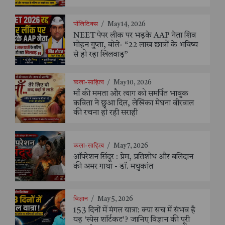
पॉलिटिक्स
/
May 14, 2026
NEET पेपर लीक पर भड़के AAP नेता शिव
मोहन गुप्ता, बोले- “22 लाख छात्रों के भविष्य
से हो रहा खिलवाड़”
कला-साहित्य
/
May 10, 2026
माँ की ममता और त्याग को समर्पित भावुक
कविता ने छुआ दिल, लेखिका मेघना वीरवाल
की रचना हो रही सराही
कला-साहित्य
/
May 7, 2026
ऑपरेशन सिंदूर : प्रेम, प्रतिशोध और बलिदान
की अमर गाथा - डॉ. मधुकांत
विज्ञान
/
May 5, 2026
153 दिनों में मंगल यात्रा: क्या सच में संभव है
यह ‘स्पेस शॉर्टकट’? जानिए विज्ञान की पूरी