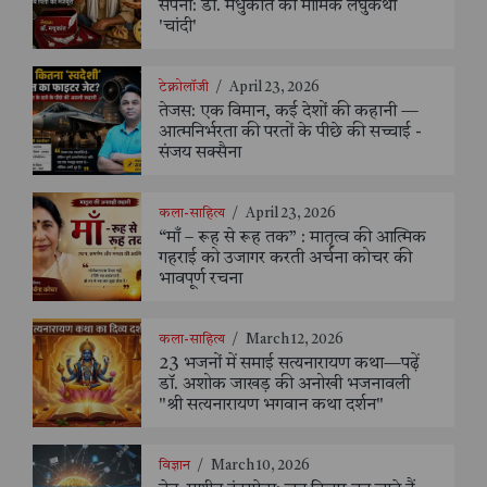
सपना: डॉ. मधुकांत की मार्मिक लघुकथा
'चांदी'
टेक्नोलॉजी
/
April 23, 2026
तेजस: एक विमान, कई देशों की कहानी —
आत्मनिर्भरता की परतों के पीछे की सच्चाई -
संजय सक्सैना
कला-साहित्य
/
April 23, 2026
“माँ – रूह से रूह तक” : मातृत्व की आत्मिक
गहराई को उजागर करती अर्चना कोचर की
भावपूर्ण रचना
कला-साहित्य
/
March 12, 2026
23 भजनों में समाई सत्यनारायण कथा—पढ़ें
डॉ. अशोक जाखड़ की अनोखी भजनावली
"श्री सत्यनारायण भगवान कथा दर्शन"
विज्ञान
/
March 10, 2026