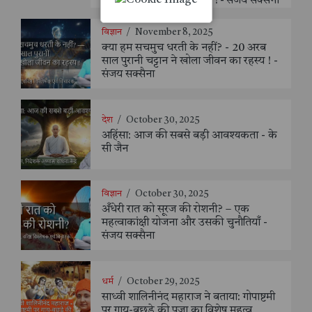
Shocking Connection ! - संजय सक्सैना
विज्ञान
/
November 8, 2025
क्या हम सचमुच धरती के नहीं? - 20 अरब
साल पुरानी चट्टान ने खोला जीवन का रहस्य ! -
संजय सक्सैना
देश
/
October 30, 2025
अहिंसा: आज की सबसे बड़ी आवश्यकता - के
सी जैन
विज्ञान
/
October 30, 2025
अँधेरी रात को सूरज की रोशनी? – एक
महत्वाकांक्षी योजना और उसकी चुनौतियाँ -
संजय सक्सैना
धर्म
/
October 29, 2025
साध्वी शालिनीनंद महाराज ने बताया: गोपाष्टमी
पर गाय-बछड़े की पूजा का विशेष महत्व