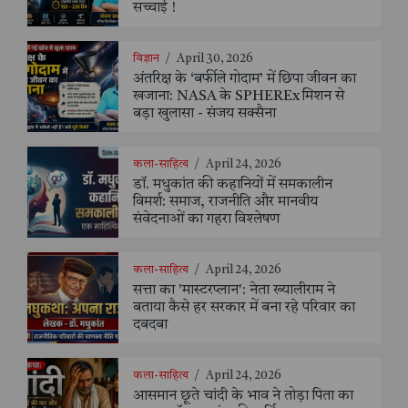
सच्चाई !
विज्ञान
/
April 30, 2026
अंतरिक्ष के ‘बर्फीले गोदाम’ में छिपा जीवन का
खजाना: NASA के SPHEREx मिशन से
बड़ा खुलासा - संजय सक्सैना
कला-साहित्य
/
April 24, 2026
डॉ. मधुकांत की कहानियों में समकालीन
विमर्श: समाज, राजनीति और मानवीय
संवेदनाओं का गहरा विश्लेषण
कला-साहित्य
/
April 24, 2026
सत्ता का 'मास्टरप्लान': नेता ख्यालीराम ने
बताया कैसे हर सरकार में बना रहे परिवार का
दबदबा
कला-साहित्य
/
April 24, 2026
आसमान छूते चांदी के भाव ने तोड़ा पिता का