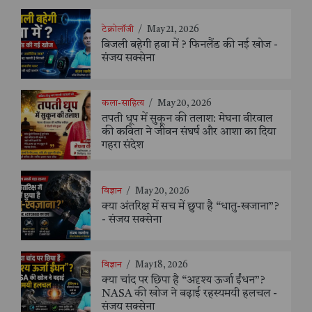
टेक्नोलॉजी
/
May 21, 2026
बिजली बहेगी हवा में ? फिनलैंड की नई खोज -
संजय सक्सेना
कला-साहित्य
/
May 20, 2026
तपती धूप में सुकून की तलाश: मेघना वीरवाल
की कविता ने जीवन संघर्ष और आशा का दिया
गहरा संदेश
विज्ञान
/
May 20, 2026
क्या अंतरिक्ष में सच में छुपा है “धातु-खजाना”?
- संजय सक्सेना
विज्ञान
/
May 18, 2026
क्या चांद पर छिपा है “अदृश्य ऊर्जा ईंधन”?
NASA की खोज ने बढ़ाई रहस्यमयी हलचल -
संजय सक्सेना