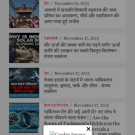
देश
/
December 14, 2025
अथानी में छत्रपति शिवाजी महाराज की भव्य
प्रतिमा का अनावरण, शौर्य और स्वाभिमान की
अमर गाथा हुई सजीव
टेक्नोलॉजी
/
November 27, 2025
सौर ऊर्जा की चमक क्यों मंद पड़ने लगी? ऊर्जा
क्रांति की उलझन का सबसे विस्तृत विश्लेषण -
संजय सक्सेना
देश
/
November 27, 2025
तेजस हादसे के संदर्भ में भारत–पाकिस्तान
वायुसेना: क्षमता, फर्क और सीख - संजय
सक्सैना
हेल्थ एंड फिटनेस
/
November 27, 2025
पार्किन्सन रोग की जड़ें आंतों में? नए शोध ने
खोला चौंकाने वाला संबंध ! | Are the
Roots of Parkinson’s Hidden in the
×
Gut? New Research Reveals a