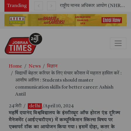
Tranding
सितंबर में मॉयल ने रचा नया कीर्तिमान, अब तक का सर्वश्रेष्ठ उत्पादन दर्ज: दूसरी तिमाही में 10.3% की शानदार उत्पादन वृद्धि
राष्ट्रीय मानव अधिकार आयोग (NHRC) के ऑनलाइन इंटर्नशिप कार्यक्रम का समापन, 21 राज्यों के छात्रों ने किया सफलतापूर्वक पूर्ण
Home
News
विज्ञान
विद्यार्थी बेहतर करियर के लिए संचार कौशल में महारत हासिल करें :
आशीष आंतिल : Students should master
communication skills for better career: Ashish
Antil
24जेटी
/
delhi
/April 10, 2024
महर्षि दयानंद विश्वविद्यालय के इंस्टीट्यूट ऑफ होटल एंड टूरिज्म
मैनेजमेंट (आईएचटीएम) में कम्यूनिकेशन स्किल्स विषय पर
एक्सपर्ट टॉक का आयोजन किया गया। इसमें दोहा, कतर के