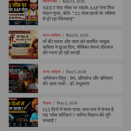
पॉलिटिक्स
/
May 14, 2026
NEET पेपर लीक पर भड़के AAP नेता शिव
मोहन गुप्ता, बोले- “22 लाख छात्रों के भविष्य
से हो रहा खिलवाड़”
कला-साहित्य
/
May 10, 2026
माँ की ममता और त्याग को समर्पित भावुक
कविता ने छुआ दिल, लेखिका मेघना वीरवाल
की रचना हो रही सराही
कला-साहित्य
/
May 7, 2026
ऑपरेशन सिंदूर : प्रेम, प्रतिशोध और बलिदान
की अमर गाथा - डॉ. मधुकांत
विज्ञान
/
May 5, 2026
153 दिनों में मंगल यात्रा: क्या सच में संभव है
यह ‘स्पेस शॉर्टकट’? जानिए विज्ञान की पूरी
सच्चाई !