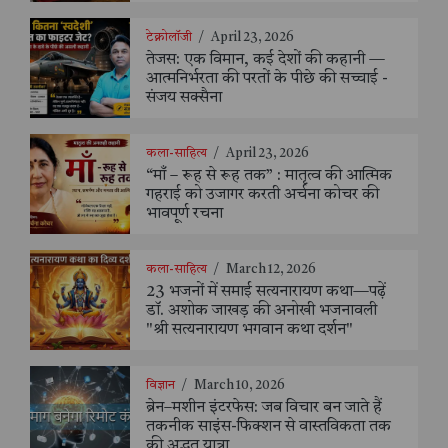
टेक्नोलॉजी
/
April 23, 2026
तेजस: एक विमान, कई देशों की कहानी —
आत्मनिर्भरता की परतों के पीछे की सच्चाई -
संजय सक्सैना
कला-साहित्य
/
April 23, 2026
“माँ – रूह से रूह तक” : मातृत्व की आत्मिक
गहराई को उजागर करती अर्चना कोचर की
भावपूर्ण रचना
कला-साहित्य
/
March 12, 2026
23 भजनों में समाई सत्यनारायण कथा—पढ़ें
डॉ. अशोक जाखड़ की अनोखी भजनावली
"श्री सत्यनारायण भगवान कथा दर्शन"
विज्ञान
/
March 10, 2026
ब्रेन–मशीन इंटरफेस: जब विचार बन जाते हैं
तकनीक साइंस-फिक्शन से वास्तविकता तक
की अद्भुत यात्रा