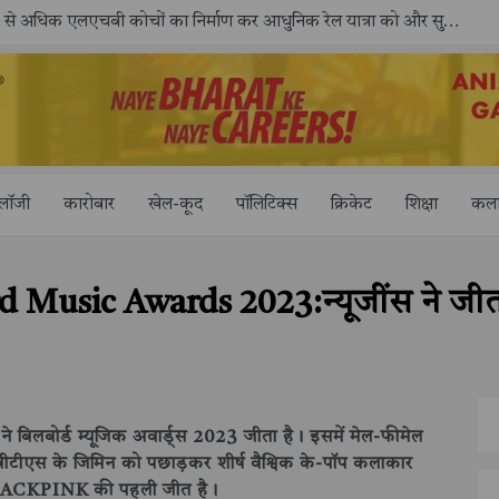
काशी तमिल संगमम् 4.0 में सीआईसीटी का स्टॉल बना तमिल भाषा और संस्कृति का केंद्र, ‘तमिल करकलाम’ से सीखना हुआ सरल
ोलॉजी
कारोबार
खेल-कूद
पॉलिटिक्स
क्रिकेट
शिक्षा
कला
usic Awards 2023:न्यूजींस ने जीता ब
स ने बिलबोर्ड म्यूजिक अवार्ड्स 2023 जीता है। इसमें मेल-फीमेल
े बीटीएस के जिमिन को पछाड़कर शीर्ष वैश्विक के-पॉप कलाकार
ह BLACKPINK की पहली जीत है।