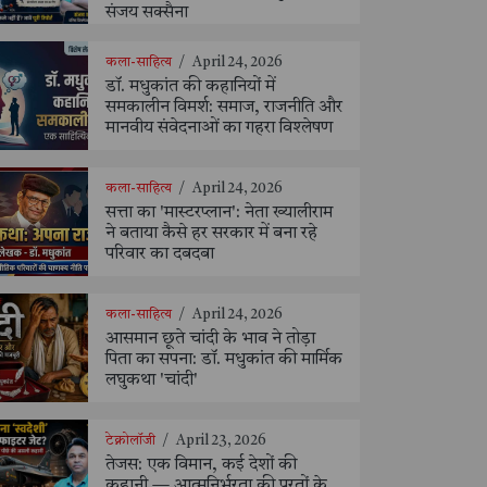
संजय सक्सैना
कला-साहित्य
/
April 24, 2026
डॉ. मधुकांत की कहानियों में
समकालीन विमर्श: समाज, राजनीति और
मानवीय संवेदनाओं का गहरा विश्लेषण
कला-साहित्य
/
April 24, 2026
सत्ता का 'मास्टरप्लान': नेता ख्यालीराम
ने बताया कैसे हर सरकार में बना रहे
परिवार का दबदबा
कला-साहित्य
/
April 24, 2026
आसमान छूते चांदी के भाव ने तोड़ा
पिता का सपना: डॉ. मधुकांत की मार्मिक
लघुकथा 'चांदी'
टेक्नोलॉजी
/
April 23, 2026
तेजस: एक विमान, कई देशों की
कहानी — आत्मनिर्भरता की परतों के