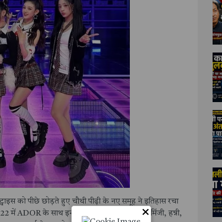
र ट्वाइस को पीछे छोड़ते हुए चौथी पीढ़ी के नए समूह ने इतिहास रचा
×
ं ADOR के साथ इन्होंने अपनी शुरुआत की थी। मिंजी, हन्नी,