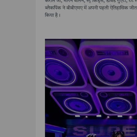
करोल जी, मॉर्गन वालेन, स्ट्रे किड्स, डेविड गुएटा, टेट 
ब्लैकपिंक ने बीबीएमए में अपनी पहली ऐतिहासिक जीत द
किया है।