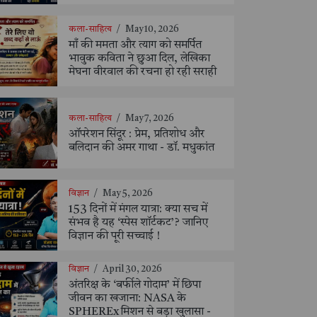
कला-साहित्य
/
May 10, 2026
माँ की ममता और त्याग को समर्पित
भावुक कविता ने छुआ दिल, लेखिका
मेघना वीरवाल की रचना हो रही सराही
कला-साहित्य
/
May 7, 2026
ऑपरेशन सिंदूर : प्रेम, प्रतिशोध और
बलिदान की अमर गाथा - डॉ. मधुकांत
विज्ञान
/
May 5, 2026
153 दिनों में मंगल यात्रा: क्या सच में
संभव है यह ‘स्पेस शॉर्टकट’? जानिए
विज्ञान की पूरी सच्चाई !
विज्ञान
/
April 30, 2026
अंतरिक्ष के ‘बर्फीले गोदाम’ में छिपा
जीवन का खजाना: NASA के
SPHEREx मिशन से बड़ा खुलासा -