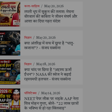
कला-साहित्य
/
May 20, 2026
तपती धूप में सुकून की तलाश: मेघना
वीरवाल की कविता ने जीवन संघर्ष और
आशा का दिया गहरा संदेश
विज्ञान
/
May 20, 2026
क्या अंतरिक्ष में सच में छुपा है “धातु-
खजाना”? - संजय सक्सेना
विज्ञान
/
May 18, 2026
क्या चांद पर छिपा है “अदृश्य ऊर्जा
ईंधन”? NASA की खोज ने बढ़ाई
रहस्यमयी हलचल - संजय सक्सेना
पॉलिटिक्स
/
May 14, 2026
NEET पेपर लीक पर भड़के AAP नेता
शिव मोहन गुप्ता, बोले- “22 लाख छात्रों
के भविष्य से हो रहा खिलवाड़”