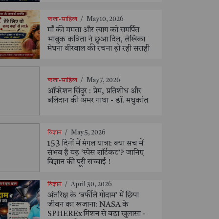
कला-साहित्य
/
May 10, 2026
माँ की ममता और त्याग को समर्पित
भावुक कविता ने छुआ दिल, लेखिका
मेघना वीरवाल की रचना हो रही सराही
कला-साहित्य
/
May 7, 2026
ऑपरेशन सिंदूर : प्रेम, प्रतिशोध और
बलिदान की अमर गाथा - डॉ. मधुकांत
विज्ञान
/
May 5, 2026
153 दिनों में मंगल यात्रा: क्या सच में
संभव है यह ‘स्पेस शॉर्टकट’? जानिए
विज्ञान की पूरी सच्चाई !
विज्ञान
/
April 30, 2026
अंतरिक्ष के ‘बर्फीले गोदाम’ में छिपा
जीवन का खजाना: NASA के
SPHEREx मिशन से बड़ा खुलासा -