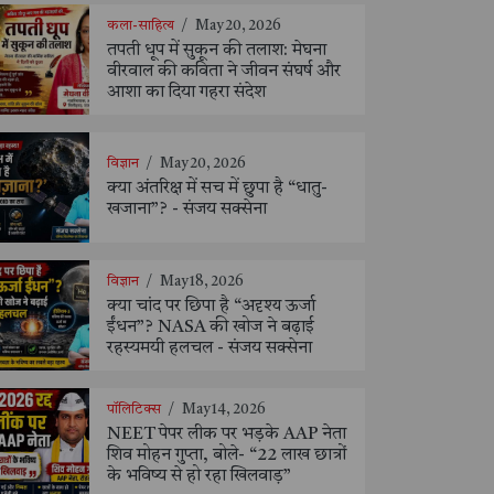
कला-साहित्य
/
May 20, 2026
तपती धूप में सुकून की तलाश: मेघना
वीरवाल की कविता ने जीवन संघर्ष और
आशा का दिया गहरा संदेश
विज्ञान
/
May 20, 2026
क्या अंतरिक्ष में सच में छुपा है “धातु-
खजाना”? - संजय सक्सेना
विज्ञान
/
May 18, 2026
क्या चांद पर छिपा है “अदृश्य ऊर्जा
ईंधन”? NASA की खोज ने बढ़ाई
रहस्यमयी हलचल - संजय सक्सेना
पॉलिटिक्स
/
May 14, 2026
NEET पेपर लीक पर भड़के AAP नेता
शिव मोहन गुप्ता, बोले- “22 लाख छात्रों
के भविष्य से हो रहा खिलवाड़”