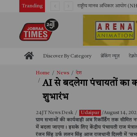
Tranding
सितंबर में मॉयल ने रचा नया कीर्तिमान, अब तक का सर्वश्रेष्ठ उत्पादन दर्ज: दूसरी तिमाही में 10.3% की शानदार उत्पादन वृद्धि
Discover By Category
ब्रेकिंग न्यूज़
टेक्न
Home
News
देश
AI से बदलेगा पंचायतों का क
शुभारंभ
24JT News Desk
/
Udaipur
/August 14, 20
ग्राम सभाओं की कार्यवाही अब रिकॉर्डिंग तक सीमित नही
में बदला जाएगा। इसके लिए केंद्रीय पंचायती राज मंत्र
रंजन सिंह उर्फ ललन सिंह आज राजधानी दिल्ली में '