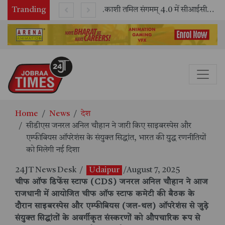
Tranding
भारतीय रेलवे ने 11 वर्षों में 42,600 से अधिक एलएचबी कोचों का निर्माण कर आधुनिक रेल यात्रा को और सुरक्षित बनाया
काशी तमिल संगमम् 4.0 में सीआईसीटी का स्टॉल बना तमिल भाषा और संस्कृति का केंद्र, ‘तमिल करकलाम’ से सीखना हुआ सरल
Home
News
देश
सीडीएस जनरल अनिल चौहान ने जारी किए साइबरस्पेस और
एम्फीबियस ऑपरेशंस के संयुक्त सिद्धांत, भारत की युद्ध रणनीतियों
को मिलेगी नई दिशा
24JT News Desk
/
Udaipur
/August 7, 2025
चीफ ऑफ डिफेंस स्टाफ (CDS) जनरल अनिल चौहान ने आज
राजधानी में आयोजित चीफ ऑफ स्टाफ कमेटी की बैठक के
दौरान साइबरस्पेस और एम्फीबियस (जल-थल) ऑपरेशंस से जुड़े
संयुक्त सिद्धांतों के अवर्गीकृत संस्करणों को औपचारिक रूप से