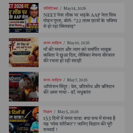
पॉलिटिक्स
/
May 14, 2026
NEET पेपर लीक पर भड़के AAP नेता शिव
मोहन गुप्ता, बोले- “22 लाख छात्रों के भविष्य
से हो रहा खिलवाड़”
कला-साहित्य
/
May 10, 2026
माँ की ममता और त्याग को समर्पित भावुक
कविता ने छुआ दिल, लेखिका मेघना वीरवाल
की रचना हो रही सराही
कला-साहित्य
/
May 7, 2026
ऑपरेशन सिंदूर : प्रेम, प्रतिशोध और बलिदान
की अमर गाथा - डॉ. मधुकांत
विज्ञान
/
May 5, 2026
153 दिनों में मंगल यात्रा: क्या सच में संभव है
यह ‘स्पेस शॉर्टकट’? जानिए विज्ञान की पूरी
सच्चाई !