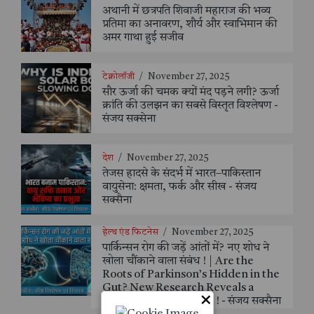
अथानी में छत्रपति शिवाजी महाराज की भव्य
प्रतिमा का अनावरण, शौर्य और स्वाभिमान की
अमर गाथा हुई सजीव
टेक्नोलॉजी
/
November 27, 2025
सौर ऊर्जा की चमक क्यों मंद पड़ने लगी? ऊर्जा
क्रांति की उलझन का सबसे विस्तृत विश्लेषण -
संजय सक्सेना
देश
/
November 27, 2025
तेजस हादसे के संदर्भ में भारत–पाकिस्तान
वायुसेना: क्षमता, फर्क और सीख - संजय
सक्सैना
हेल्थ एंड फिटनेस
/
November 27, 2025
पार्किन्सन रोग की जड़ें आंतों में? नए शोध ने
खोला चौंकाने वाला संबंध ! | Are the
Roots of Parkinson’s Hidden in the
Gut? New Research Reveals a
×
Shocking Connection ! - संजय सक्सैना