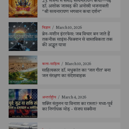
23 भजनों में समाई सत्यनारायण कथा—पढ़ें
डॉ. अशोक जाखड़ की अनोखी भजनावली
"श्री सत्यनारायण भगवान कथा दर्शन"
विज्ञान
/
March 10, 2026
ब्रेन–मशीन इंटरफेस: जब विचार बन जाते हैं
तकनीक साइंस-फिक्शन से वास्तविकता तक
की अद्भुत यात्रा
कला-साहित्य
/
March 10, 2026
साहित्यकार डॉ. मधुकांत का ‘जल गीत’ बना
जल संरक्षण का संदेशवाहक
अन्तर्राष्ट्रीय
/
March 4, 2026
शक्ति संतुलन या विनाश का रास्ता? मध्य-पूर्व
का निर्णायक मोड़ - संजय सक्सैना