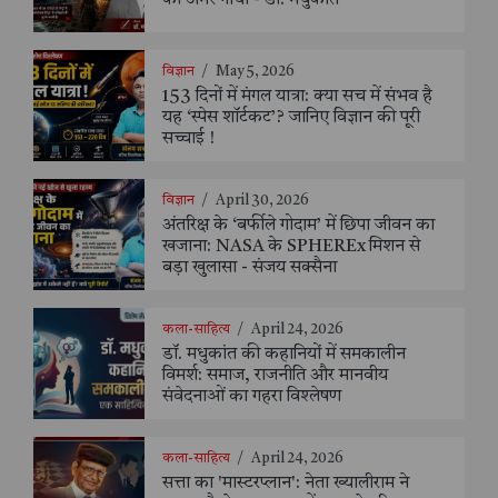
विज्ञान
/
May 5, 2026
153 दिनों में मंगल यात्रा: क्या सच में संभव है
यह ‘स्पेस शॉर्टकट’? जानिए विज्ञान की पूरी
सच्चाई !
विज्ञान
/
April 30, 2026
अंतरिक्ष के ‘बर्फीले गोदाम’ में छिपा जीवन का
खजाना: NASA के SPHEREx मिशन से
बड़ा खुलासा - संजय सक्सैना
कला-साहित्य
/
April 24, 2026
डॉ. मधुकांत की कहानियों में समकालीन
विमर्श: समाज, राजनीति और मानवीय
संवेदनाओं का गहरा विश्लेषण
कला-साहित्य
/
April 24, 2026
सत्ता का 'मास्टरप्लान': नेता ख्यालीराम ने