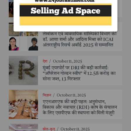
भारत ने विश्व मंच पर हर्बल औषधि विनियमन में
दिखाई दमदार मौजूदगी
देश
/
October 15, 2025
लेखांकन एवं व्यवसायिक सांख्यिकी विभाग की
डॉ. आशा शर्मा और आदित्य मिश्रा को ICAI
अंतरराष्ट्रीय रिसर्च अवॉर्ड 2025 से सम्मानित
देश
/
October 11, 2025
मुंबई एयरपोर्ट पर DRI की बड़ी कार्रवाई:
“ऑपरेशन गोल्डन स्वीप” में 12.58 करोड़ का
सोना जब्त, 13 गिरफ्तार
विज्ञान
/
October 11, 2025
एएनआरएफ की बड़ी पहल: अनुसंधान,
विकास और नवाचार (RDI) कोष के संचालन
के लिए एसपीएफ की स्थापना को मिली मंज़ूरी
खेल-कूद
/
October 11, 2025