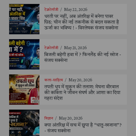
टेक्नोलॉजी
/
May 22, 2026
धरती पर नहीं, अब अंतरिक्ष में बनेगा पावर
ग्रिड: चीन की नई तकनीक से बदल सकता है
ऊर्जा का भविष्य ! - विश्लेषक संजय सक्सेना
टेक्नोलॉजी
/
May 21, 2026
बिजली बहेगी हवा में ? फिनलैंड की नई खोज -
संजय सक्सेना
कला-साहित्य
/
May 20, 2026
तपती धूप में सुकून की तलाश: मेघना वीरवाल
की कविता ने जीवन संघर्ष और आशा का दिया
गहरा संदेश
विज्ञान
/
May 20, 2026
क्या अंतरिक्ष में सच में छुपा है “धातु-खजाना”?
- संजय सक्सेना