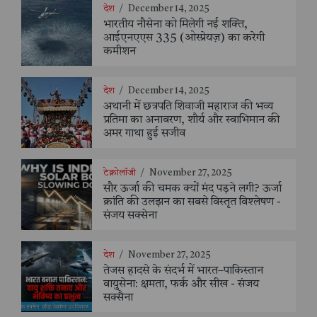
देश
/
December 14, 2025
भारतीय नौसेना को मिलेगी नई शक्ति,
आईएनएएस 335 (ओस्प्रेयज़) का करेगी
कमीशन
देश
/
December 14, 2025
अथानी में छत्रपति शिवाजी महाराज की भव्य
प्रतिमा का अनावरण, शौर्य और स्वाभिमान की
अमर गाथा हुई सजीव
टेक्नोलॉजी
/
November 27, 2025
सौर ऊर्जा की चमक क्यों मंद पड़ने लगी? ऊर्जा
क्रांति की उलझन का सबसे विस्तृत विश्लेषण -
संजय सक्सेना
देश
/
November 27, 2025
तेजस हादसे के संदर्भ में भारत–पाकिस्तान
वायुसेना: क्षमता, फर्क और सीख - संजय
सक्सैना