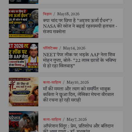
विज्ञान
/
May 18, 2026
क्या चांद पर छिपा है “अदृश्य ऊर्जा ईंधन”?
NASA की खोज ने बढ़ाई रहस्यमयी हलचल -
संजय सक्सेना
पॉलिटिक्स
/
May 14, 2026
NEET पेपर लीक पर भड़के AAP नेता शिव
मोहन गुप्ता, बोले- “22 लाख छात्रों के भविष्य
से हो रहा खिलवाड़”
कला-साहित्य
/
May 10, 2026
माँ की ममता और त्याग को समर्पित भावुक
कविता ने छुआ दिल, लेखिका मेघना वीरवाल
की रचना हो रही सराही
कला-साहित्य
/
May 7, 2026
ऑपरेशन सिंदूर : प्रेम, प्रतिशोध और बलिदान
की अमर गाथा - डॉ. मधुकांत