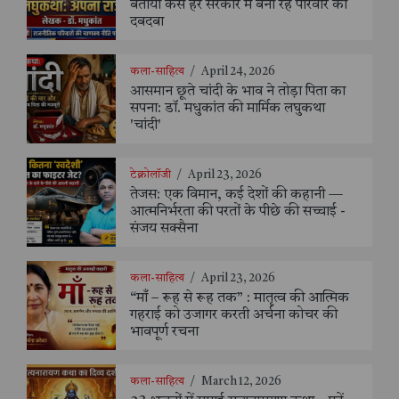
बताया कैसे हर सरकार में बना रहे परिवार का
दबदबा
कला-साहित्य
/
April 24, 2026
आसमान छूते चांदी के भाव ने तोड़ा पिता का
सपना: डॉ. मधुकांत की मार्मिक लघुकथा
'चांदी'
टेक्नोलॉजी
/
April 23, 2026
तेजस: एक विमान, कई देशों की कहानी —
आत्मनिर्भरता की परतों के पीछे की सच्चाई -
संजय सक्सैना
कला-साहित्य
/
April 23, 2026
“माँ – रूह से रूह तक” : मातृत्व की आत्मिक
गहराई को उजागर करती अर्चना कोचर की
भावपूर्ण रचना
कला-साहित्य
/
March 12, 2026