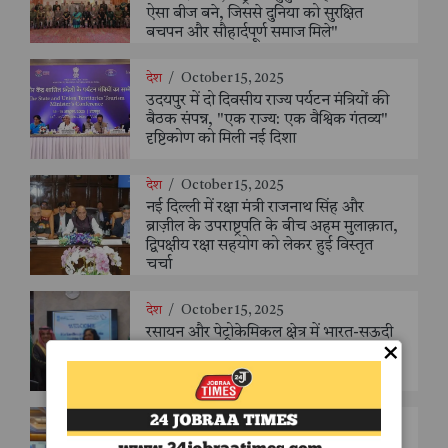
ऐसा बीज बने, जिससे दुनिया को सुरक्षित
बचपन और सौहार्दपूर्ण समाज मिले"
देश
/
October 15, 2025
उदयपुर में दो दिवसीय राज्य पर्यटन मंत्रियों की
बैठक संपन्न, "एक राज्य: एक वैश्विक गंतव्य"
दृष्टिकोण को मिली नई दिशा
देश
/
October 15, 2025
नई दिल्ली में रक्षा मंत्री राजनाथ सिंह और
ब्राज़ील के उपराष्ट्रपति के बीच अहम मुलाक़ात,
द्विपक्षीय रक्षा सहयोग को लेकर हुई विस्तृत
चर्चा
देश
/
October 15, 2025
रसायन और पेट्रोकेमिकल क्षेत्र में भारत-सऊदी
×
सहयोग को नई उड़ान, रणनीतिक साझेदारी को
मिली मजबूती
अन्तर्राष्ट्रीय
/
October 15, 2025